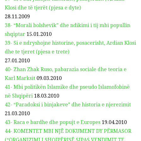
Klosi dhe të tjerët (pjesa e dyte)
28.11.2009
38- “Morali bolshevik” dhe ndikimi i tij mbi popullin
shqiptar
15.01.2010
39- Si e ndryshojne historine, posacerisht, Ardian Klosi
dhe te tjeret (pjesa e trete)
27.01.2010
40- Zhan Zhak Ruso, pabarazia sociale dhe teoria e
Karl Marksit
09.03.2010
41- Mbi politikën Islamike dhe pseudo Islamofobinë
në Shqipëri
18.03.2010
42- “Paradoksi i binjakeve” dhe historia e njerezimit
21.03.2010
43- Raca e bardhe dhe popujt e Europes
19.04.2010
44- KOMENTET MBI NJË DOKUMENT DY PËRMASOR
(“ORGANIZIMI I SHQIPËRISË SIPAS VENDIMIT TE