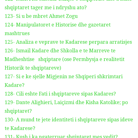
shqiptaret tager me i ndryshu ato?
123- Si u be mbret Ahmet Zogu
124- Manipulatoret e Historise dhe gazetaret
mashtrues
125- Analiza e veprave te Kadarese perpara arratisjes
126- Ismail Kadare dhe Shkolla e te Marreve te
Madheshtise shqiptare (ose Permbysja e realitetit
Historik te shqiptareve)
127- Si e ke sjelle Migjenin ne Shqiperi shkrimtari
Kadare?
128- Cili eshte Fati i shqiptareve sipas Kadares?
129- Dante Alighieri, Laiçizmi dhe Kisha Katolike; po
shqiptaret?
130- A mund te jete identiteti i shqiptareve sipas ideve
te Kadarese?
131- Kush i ka ngaterruar shqiptaret mes vedit?