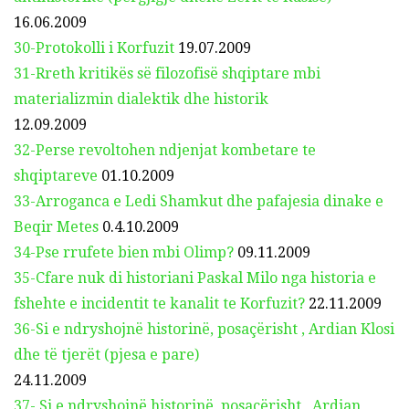
16.06.2009
30-Protokolli i Korfuzit
19.07.2009
31-Rreth kritikës së filozofisë shqiptare mbi
materializmin dialektik dhe historik
12.09.2009
32-Perse revoltohen ndjenjat kombetare te
shqiptareve
01.10.2009
33-Arroganca e Ledi Shamkut dhe pafajesia dinake e
Beqir Metes
0.4.10.2009
34-Pse rrufete bien mbi Olimp?
09.11.2009
35-Cfare nuk di historiani Paskal Milo nga historia e
fshehte e incidentit te kanalit te Korfuzit?
22.11.2009
36-Si e ndryshojnë historinë, posaçërisht , Ardian Klosi
dhe të tjerët (pjesa e pare)
24.11.2009
37- Si e ndryshojnë historinë, posaçërisht , Ardian