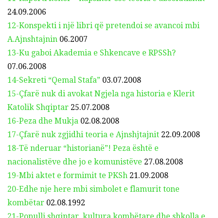
24.09.2006
12-Konspekti i një libri që pretendoi se avancoi mbi
A.Ajnshtajnin
06.2007
13-Ku gaboi Akademia e Shkencave e RPSSh?
07.06.2008
14-Sekreti “Qemal Stafa”
03.07.2008
15-Çfarë nuk di avokat Ngjela nga historia e Klerit
Katolik Shqiptar
25.07.2008
16-Peza dhe Mukja
02.08.2008
17-Çfarë nuk zgjidhi teoria e Ajnshjtajnit
22.09.2008
18-Të nderuar “historianë”! Peza është e
nacionalistëve dhe jo e komunistëve
27.08.2008
19-Mbi aktet e formimit te PKSh
21.09.2008
20-Edhe nje here mbi simbolet e flamurit tone
kombëtar
02.08.1992
21-Populli shqiptar, kultura kombëtare dhe shkolla e