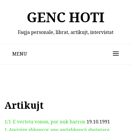
Skip
to
GENC HOTI
content
Faqja personale, librat, artikujt, intervistat
MENU
Artikujt
1/1-E verteta vonon, por nuk harron
19.10.1991
1-Ateizëm shkencor apo antishkencë shqiptare