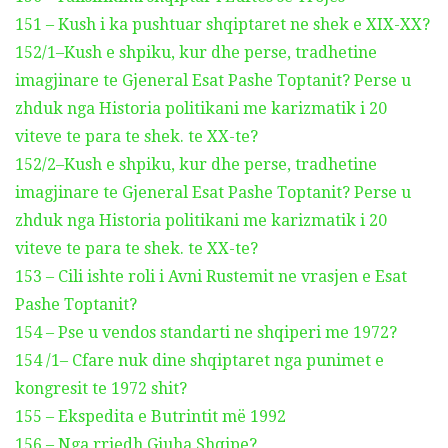
151 – Kush i ka pushtuar shqiptaret ne shek e XIX-XX?
152/1–Kush e shpiku, kur dhe perse, tradhetine
imagjinare te Gjeneral Esat Pashe Toptanit? Perse u
zhduk nga Historia politikani me karizmatik i 20
viteve te para te shek. te XX-te?
152/2–Kush e shpiku, kur dhe perse, tradhetine
imagjinare te Gjeneral Esat Pashe Toptanit? Perse u
zhduk nga Historia politikani me karizmatik i 20
viteve te para te shek. te XX-te?
153 – Cili ishte roli i Avni Rustemit ne vrasjen e Esat
Pashe Toptanit?
154 – Pse u vendos standarti ne shqiperi me 1972?
154 /1– Cfare nuk dine shqiptaret nga punimet e
kongresit te 1972 shit?
155 – Ekspedita e Butrintit më 1992
156 – Nga rrjedh Gjuha Shqipe?