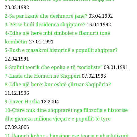
23.05.1992
2-Sa partizanë dhe dëshmorë janë?
03.04.1992
3-Përse lindi desidenca shqiptare?
16.04.1992
4-Edhe një herë mbi simbolet e flamurit tonë
kombëtar
27.01.1991
5-Kush e masakroi historinë e popullit shqiptar?
12.04.1991
6-Stalini teorik dhe epoka e tij “socialiste”
09.01.1991
7-Iliada dhe Homeri në Shqipëri
07.02.1995
8-Edhe një herë: kur është çliruar Shqipëria?
11.12.1996
9-Enver Hoxha
12.2004
10-Çfarë nuk dinë shqiptarët nga filozofia e historisë
dhe gjeneza miliona vjeçare e
popullit të tyre
07.09.2006
11-Raporti kohor – hapsinor ose teoria e absolutizmit