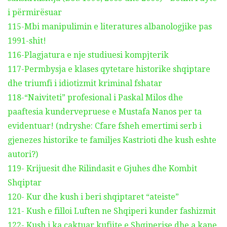
i përmirësuar
115-Mbi manipulimin e literatures albanologjike pas
1991-shit!
116-Plagjatura e nje studiuesi kompjterik
117-Permbysja e klases qytetare historike shqiptare
dhe triumfi i idiotizmit kriminal fshatar
118-“Naiviteti” profesional i Paskal Milos dhe
paaftesia kundervepruese e Mustafa Nanos per ta
evidentuar! (ndryshe: Cfare fsheh emertimi serb i
gjenezes historike te familjes Kastrioti dhe kush eshte
autori?)
119- Krijuesit dhe Rilindasit e Gjuhes dhe Kombit
Shqiptar
120- Kur dhe kush i beri shqiptaret “ateiste”
121- Kush e filloi Luften ne Shqiperi kunder fashizmit
122- Kush i ka caktuar kufijte e Shqiperise dhe a kane