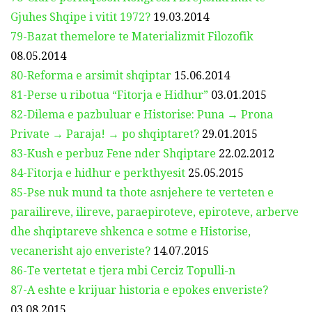
Gjuhes Shqipe i vitit 1972?
19.03.2014
79-Bazat themelore te Materializmit Filozofik
08.05.2014
80-Reforma e arsimit shqiptar
15.06.2014
81-Perse u ribotua “Fitorja e Hidhur”
03.01.2015
82-Dilema e pazbuluar e Historise: Puna → Prona
Private → Paraja! → po shqiptaret?
29.01.2015
83-Kush e perbuz Fene nder Shqiptare
22.02.2012
84-Fitorja e hidhur e perkthyesit
25.05.2015
85-Pse nuk mund ta thote asnjehere te verteten e
parailireve, ilireve, paraepiroteve, epiroteve, arberve
dhe shqiptareve shkenca e sotme e Historise,
vecanerisht ajo enveriste?
14.07.2015
86-Te vertetat e tjera mbi Cerciz Topulli-n
87-A eshte e krijuar historia e epokes enveriste?
03.08.2015