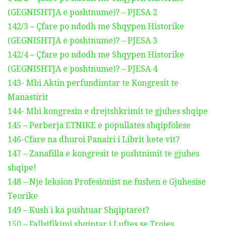
(GEGNISHTJA e poshtnume)? – PJESA 2
142/3 – Çfare po ndodh me Shqypen Historike
(GEGNISHTJA e poshtnume)? – PJESA 3
142/4 – Çfare po ndodh me Shqypen Historike
(GEGNISHTJA e poshtnume)? – PJESA 4
143- Mbi Aktin perfundimtar te Kongresit te
Manastirit
144- Mbi kongresin e drejtshkrimit te gjuhes shqipe
145 – Perberja ETNIKE e popullates shqipfolese
146-Cfare na dhuroi Panairi i Librit kete vit?
147 – Zanafilla e kongresit te poshtnimit te gjuhes
shqipe!
148 – Nje leksion Profesionist ne fushen e Gjuhesise
Teorike
149 – Kush i ka pushtuar Shqiptaret?
150 – Fallsifikimi shqiptar i Luftes se Trojes