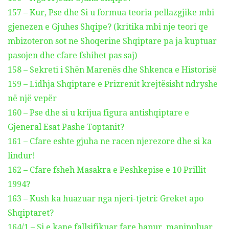
157 – Kur, Pse dhe Si u formua teoria pellazgjike mbi
gjenezen e Gjuhes Shqipe? (kritika mbi nje teori qe
mbizoteron sot ne Shoqerine Shqiptare pa ja kuptuar
pasojen dhe cfare fshihet pas saj)
158 – Sekreti i Shën Marenës dhe Shkenca e Historisë
159 – Lidhja Shqiptare e Prizrenit krejtësisht ndryshe
në një vepër
160 – Pse dhe si u krijua figura antishqiptare e
Gjeneral Esat Pashe Toptanit?
161 – Cfare eshte gjuha ne racen njerezore dhe si ka
lindur!
162 – Cfare fsheh Masakra e Peshkepise e 10 Prillit
1994?
163 – Kush ka huazuar nga njeri-tjetri: Greket apo
Shqiptaret?
164/1 – Si e kane fallsifikuar fare hapur, manipuluar,