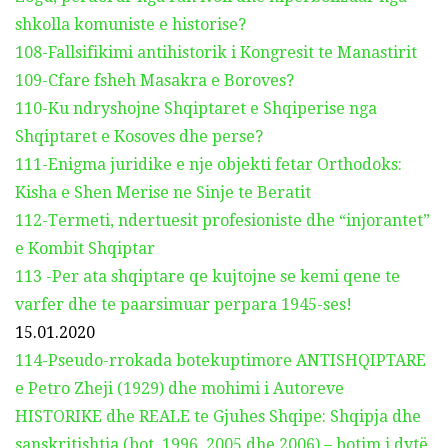
shkolla komuniste e historise?
108-Fallsifikimi antihistorik i Kongresit te Manastirit
109-Cfare fsheh Masakra e Boroves?
110-Ku ndryshojne Shqiptaret e Shqiperise nga
Shqiptaret e Kosoves dhe perse?
111-Enigma juridike e nje objekti fetar Orthodoks:
Kisha e Shen Merise ne Sinje te Beratit
112-Termeti, ndertuesit profesioniste dhe “injorantet”
e Kombit Shqiptar
113 -Per ata shqiptare qe kujtojne se kemi qene te
varfer dhe te paarsimuar perpara 1945-ses!
15.01.2020
114-Pseudo-rrokada botekuptimore ANTISHQIPTARE
e Petro Zheji (1929) dhe mohimi i Autoreve
HISTORIKE dhe REALE te Gjuhes Shqipe: Shqipja dhe
sanskritishtja (bot. 1996, 2005 dhe 2006) – botim i dytë