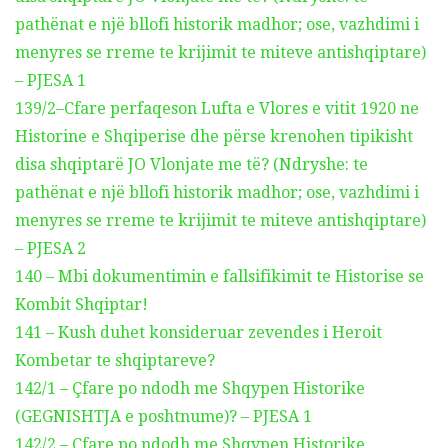
pathënat e një bllofi historik madhor; ose, vazhdimi i
menyres se rreme te krijimit te miteve antishqiptare)
– PJESA 1
139/2–Cfare perfaqeson Lufta e Vlores e vitit 1920 ne
Historine e Shqiperise dhe përse krenohen tipikisht
disa shqiptarë JO Vlonjate me të? (Ndryshe: te
pathënat e një bllofi historik madhor; ose, vazhdimi i
menyres se rreme te krijimit te miteve antishqiptare)
– PJESA 2
140 – Mbi dokumentimin e fallsifikimit te Historise se
Kombit Shqiptar!
141 – Kush duhet konsideruar zevendes i Heroit
Kombetar te shqiptareve?
142/1 – Çfare po ndodh me Shqypen Historike
(GEGNISHTJA e poshtnume)? – PJESA 1
142/2 – Çfare po ndodh me Shqypen Historike