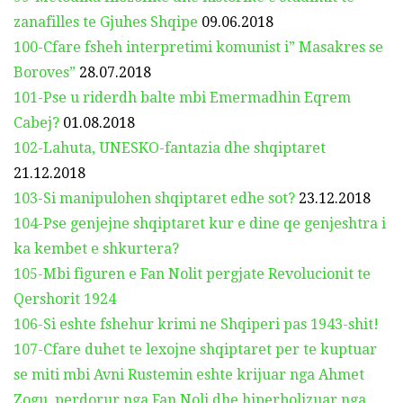
zanafilles te Gjuhes Shqipe
09.06.2018
100-Cfare fsheh interpretimi komunist i” Masakres se
Boroves”
28.07.2018
101-Pse u riderdh balte mbi Emermadhin Eqrem
Cabej?
01.08.2018
102-Lahuta, UNESKO-fantazia dhe shqiptaret
21.12.2018
103-Si manipulohen shqiptaret edhe sot?
23.12.2018
104-Pse genjejne shqiptaret kur e dine qe genjeshtra i
ka kembet e shkurtera?
105-Mbi figuren e Fan Nolit pergjate Revolucionit te
Qershorit 1924
106-Si eshte fshehur krimi ne Shqiperi pas 1943-shit!
107-Cfare duhet te lexojne shqiptaret per te kuptuar
se miti mbi Avni Rustemin eshte krijuar nga Ahmet
Zogu, perdorur nga Fan Noli dhe hiperbolizuar nga