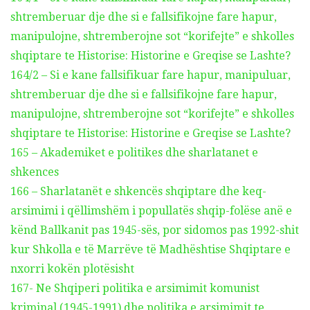
shtremberuar dje dhe si e fallsifikojne fare hapur,
manipulojne, shtremberojne sot “korifejte” e shkolles
shqiptare te Historise: Historine e Greqise se Lashte?
164/2 – Si e kane fallsifikuar fare hapur, manipuluar,
shtremberuar dje dhe si e fallsifikojne fare hapur,
manipulojne, shtremberojne sot “korifejte” e shkolles
shqiptare te Historise: Historine e Greqise se Lashte?
165 – Akademiket e politikes dhe sharlatanet e
shkences
166 – Sharlatanët e shkencës shqiptare dhe keq-
arsimimi i qëllimshëm i popullatës shqip-folëse anë e
kënd Ballkanit pas 1945-sës, por sidomos pas 1992-shit
kur Shkolla e të Marrëve të Madhështise Shqiptare e
nxorri kokën plotësisht
167- Ne Shqiperi politika e arsimimit komunist
kriminal (1945-1991) dhe politika e arsimimit te