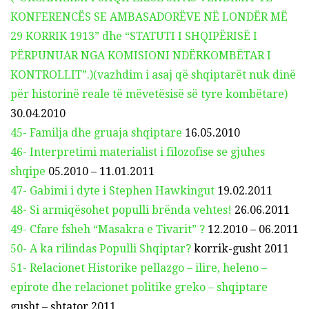
KONFERENCËS SE AMBASADORËVE NË LONDËR MË
29 KORRIK 1913” dhe “STATUTI I SHQIPËRISË I
PËRPUNUAR NGA KOMISIONI NDËRKOMBËTAR I
KONTROLLIT”.)(vazhdim i asaj që shqiptarët nuk dinë
për historinë reale të mëvetësisë së tyre kombëtare)
30.04.2010
45- Familja dhe gruaja shqiptare
16.05.2010
46- Interpretimi materialist i filozofise se gjuhes
shqipe
05.2010 – 11.01.2011
47- Gabimi i dyte i Stephen Hawkingut
19.02.2011
48- Si armiqësohet populli brënda vehtes!
26.06.2011
49- Cfare fsheh “Masakra e Tivarit” ?
12.2010 – 06.2011
50- A ka rilindas Populli Shqiptar?
korrik-gusht 2011
51- Relacionet Historike pellazgo – ilire, heleno –
epirote dhe relacionet politike greko – shqiptare
gusht – shtator 2011