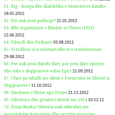
61- Big – bengu dhe dialektika e elementeve kimike
18.05.2012
62- Pse nuk jemi pellazge?
25.05.2012
63- Mbi organizaten e fshehte te Vlores (1932)
12.06.2012
64- Filozofi dhe Fizikanti
03.08.2012
65- Si erdhen, si u relatuan dhe si u transformuan
29.08.2012
66- Pse nuk jemi thjesht ilire, por jemi iliro-epirote
dhe toka e shqiptareve eshte Epiri
21.09.2012
67- Cfare po ndodh me Aktin e Pavaresise se Shtetit te
Shqiptareve?
11.10.2012
68- Dardanet e Ilirise apo Trojes
21.11.2012
69- Diktatura dhe grushti i shtetit me 1924
10.12.12
70- Zonja Naska! Historia nuk shkruhet me
paragjykime komuniste dhe urrejtje enveriste