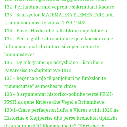
132- Perfundime mbi vepren e shkrimtarit Kadare
133 – Si arsyeton MATEMATIKA ELEMENTARE mbi
krimin komunist te viteve 1939-1946!
134 – Enver Hoxha dhe fallsifikimi i një fototeke
135 – Per te gjithe ata shqiptare qe e konsiderojne
luften nacional-çlirimtare si veper vetem te
komunisteve!
136 – Dy telegrame qe ndryshojne Historine e
Pavaresise te shqiptareve 1912
137 – Reçenca e një të panjohuri ne funksion te
“çmendurise” se moshes te rinise
138 – 8 argumentat historiko-politike perse PKSH-
PPSH ka qene Krijese dhe Vegel e Britanikeve!
139/1–Cfare perfaqeson Lufta e Vlores e vitit 1920 ne
Historine e Shqiperise dhe përse krenohen tipikisht
disa shqiptarë JO Vlonjate me të? (Ndryshe: te