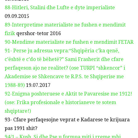
88-Hitleri, Stalini dhe Lufte e dyte imperialiste
09.09.2015
89-Interpretime materialiste ne fushen e mendimit
fizik
qershor-tetor 2016
90-Mendime materialiste ne fushen e mendimit FETAR
91- Perse ju adresua vepra:“Shqipëria c’ka qenë,
c’është e c’do të bëhetë?” Sami Frasherit dhe cfare
perfaqeson ajo ne realitet? (ose TURPI “shkencor” i
Akademise se Shkencave te R.P.S. te Shqiperise me
1988-89)
19.07.2017
92-Enigma poshteruese e Aktit te Pavaresise me 1912!
(ose: Frika profesionale e historianeve te sotem
shqiptare!)
93- Cfare perfaqesojne veprat e Kadarese te krijuara
pas 1991 shit?
94/1 – Kush, Si dhe Pse u formua miti i rreme mbi