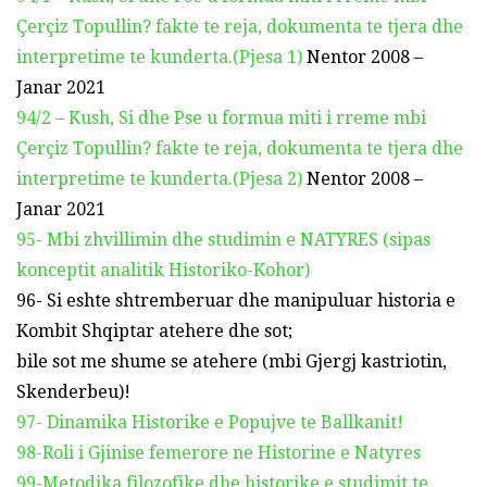
Çerçiz Topullin? fakte te reja, dokumenta te tjera dhe
interpretime te kunderta.(Pjesa 1)
Nentor 2008 –
Janar 2021
94/2 – Kush, Si dhe Pse u formua miti i rreme mbi
Çerçiz Topullin? fakte te reja, dokumenta te tjera dhe
interpretime te kunderta.(Pjesa 2)
Nentor 2008 –
Janar 2021
95- Mbi zhvillimin dhe studimin e NATYRES (sipas
konceptit analitik Historiko-Kohor)
96- Si eshte shtremberuar dhe manipuluar historia e
Kombit Shqiptar atehere dhe sot;
bile sot me shume se atehere (mbi Gjergj kastriotin,
Skenderbeu)!
97- Dinamika Historike e Popujve te Ballkanit!
98-Roli i Gjinise femerore ne Historine e Natyres
99-Metodika filozofike dhe historike e studimit te