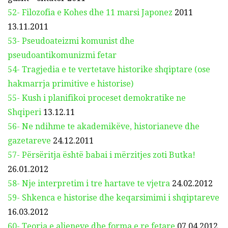
52- Filozofia e Kohes dhe 11 marsi Japonez
2011
13.11.2011
53- Pseudoateizmi komunist dhe
pseudoantikomunizmi fetar
54- Tragjedia e te vertetave historike shqiptare (ose
hakmarrja primitive e historise)
55- Kush i planifikoi proceset demokratike ne
Shqiperi
13.12.11
56- Ne ndihme te akademikëve, historianeve dhe
gazetareve
24.12.2011
57- Përsëritja është babai i mërzitjes zoti Butka!
26.01.2012
58- Nje interpretim i tre hartave te vjetra
24.02.2012
59- Shkenca e historise dhe keqarsimimi i shqiptareve
16.03.2012
60- Teoria e alieneve dhe forma e re fetare
07.04.2012