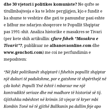
dhe 30 vjetori i politikes komuniste?
Ne qofte se
titullmbajtesja e ka te lehte pergjigjen, kjo e fundit e
ka shume te veshtire dhe gati te pamundur pasi eshte
e lidhur me ndarjen shoqerore te Popullit Shqiptar
pas 1991-shit. Analiza historike e masakres se Tivari
(per kete shih artikullin:
ç
fare fsheh “Masakra e
Tivarit”?
, publikuar ne
albanovaonline.com
dhe
www.genchoti.com
) me coi ne perfundimin e
meposhtem:
“Në fakt politikanët shqiptarë i fshehin popullit shqiptar
një dukuri të padukshme, por e gatshme të shpërthejë në
çdo kohë: Populli Ynë është i mbarsur me një
kontradiktë serioze dhe më madhore të historisë së tij.
Gjithshka mbështet në krimin 50 vjeçar të kryer mbi
Kombin Tonë në të gjithë Ballkanin pa dallim feje apo