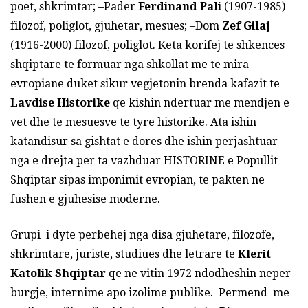
poet, shkrimtar; –Pader
Ferdinand Pali
(1907-1985)
filozof, poliglot, gjuhetar, mesues; –Dom
Zef Gilaj
(1916-2000) filozof, poliglot. Keta korifej te shkences
shqiptare te formuar nga shkollat me te mira
evropiane duket sikur vegjetonin brenda kafazit te
Lavdise Historike
qe kishin ndertuar me mendjen e
vet dhe te mesuesve te tyre historike. Ata ishin
katandisur sa gishtat e dores dhe ishin perjashtuar
nga e drejta per ta vazhduar HISTORINE e Popullit
Shqiptar sipas imponimit evropian, te pakten ne
fushen e gjuhesise moderne.
Grupi i dyte perbehej nga disa gjuhetare, filozofe,
shkrimtare, juriste, studiues dhe letrare te
Klerit
Katolik Shqiptar
qe ne vitin 1972 ndodheshin neper
burgje, internime apo izolime publike. Permend me