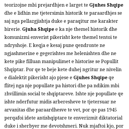
teorizojne mbi prejardhjen e larget te
Gjuhes Shqipe
dhe e lidhin me tjetersimin historik te paraardhjes se
saj nga pellazgjishtja duke e paraqitur me karakter
birerie.
Gjuha Shqipe
e ka nje themel historik dhe
komunizmi enverist pikerisht kete themel tentoi te
ndryshoje. E keqja e kesaj pune qendronte ne
ngjashmerine e gegerishtes me helenishten dhe ne
kete pike filluan manipulimet e historise se Popullit
Shqiptar. Por qe te beje kete duhej ngritur ne nivelin
e dialektit pikerisht ajo pjese e
Gjuhes
Shqipe
qe
flitej nga nje popullate pa histori dhe pa ndikim mbi
zhvillimin social te shqiptareve. Ishte nje popullate qe
ishte nderfutur midis arberesheve te tjetersuar ne
arvanitas dhe paraardhesve te vet, por qe pas 1945
perqafoi idete antishqiptare te enverizmit diktatorial
duke i sherbyer me devotshmeri. Nuk mjaftoi kjo, por