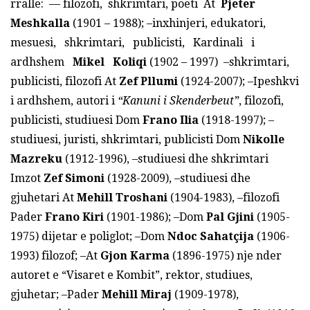
rralle: — filozofi, shkrimtari, poeti At
Pjeter
Meshkalla
(1901 – 1988); –inxhinjeri, edukatori,
mesuesi, shkrimtari, publicisti, Kardinali i
ardhshem
Mikel Koliqi
(1902 – 1997) –shkrimtari,
publicisti, filozofi At
Zef Pllumi
(1924-2007); –Ipeshkvi
i ardhshem, autori i
“Kanuni i Skenderbeut”
, filozofi,
publicisti, studiuesi Dom
Frano
I
lia
(1918-1997); –
studiuesi, juristi, shkrimtari, publicisti Dom
Nikolle
Mazreku
(1912-1996), –studiuesi dhe shkrimtari
Imzot
Zef Simoni
(1928-2009), –studiuesi dhe
gjuhetari At
Mehill Troshani
(1904-1983), –filozofi
Pader
Frano Kiri
(1901-1986); –Dom
Pal
Gjini
(1905-
1975) dijetar e poliglot; –Dom
Ndoc Sahatçija
(1906-
1993) filozof; –At
Gjon Karma
(1896-1975) nje nder
autoret e “Visaret e Kombit”, rektor, studiues,
gjuhetar; –Pader
Mehill Miraj
(1909-1978),