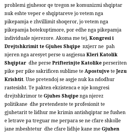
problemi gjuhesor qe tregon se komunizmi shqiptar
nuk eshte veper e shqiptareve jo vetem nga
pikepamja e zhvillimit shoqeror, jo vetem nga
pikepamja botekuptimore, por edhe nga pikepamja
individuale njerezore. Akoma me tej,
Kongresi i
Drejtshkrimit te Gjuhes Shqipe
nxjerr ne pah
njeren nga aresyet perse u asgjesua
Kleri Katolik
Shqiptar
dhe perse
Prifterinjte Katolike
perseriten
pike per pike sakrificen sublime te
Apostujve
te
Jezu
Krishtit
. Une pretendoj se asgje nuk ka ndodhur
rastesisht. Te pakten ekzistenca e nje kongresi
drejtshkrimor te
Gjuhes Shqipe
nga njerez
politikane dhe pretendente te profesionit te
gjuhetarit te lidhur me krimin antishqiptar ne fushen
e letrave pa treguar me perpara se ne cfare shkolle
jane mbeshtetur dhe cfare lidhje kane me
Gjuhen