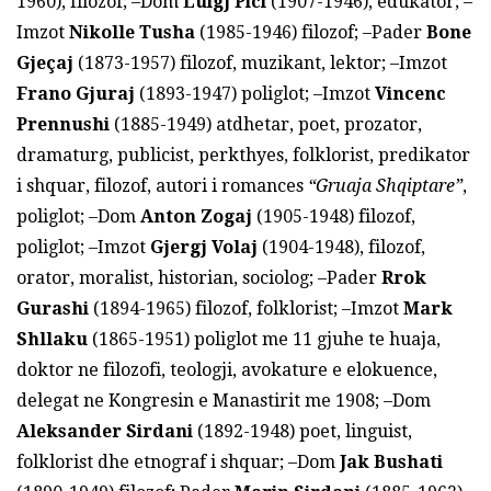
1960), filozof; –Dom
Luigj Pici
(1907-1946), edukator; –
Imzot
Nikolle Tusha
(1985-1946) filozof; –Pader
Bone
Gje
ç
aj
(1873-1957) filozof, muzikant, lektor; –Imzot
Frano Gjuraj
(1893-1947) poliglot; –Imzot
Vincenc
Prennushi
(1885-1949) atdhetar, poet, prozator,
dramaturg, publicist, perkthyes, folklorist, predikator
i shquar, filozof, autori i romances
“Gruaja Shqiptare”
,
poliglot; –Dom
Anton Zogaj
(1905-1948) filozof,
poliglot; –Imzot
Gjergj Volaj
(1904-1948), filozof,
orator, moralist, historian, sociolog; –Pader
Rrok
Gurashi
(1894-1965) filozof, folklorist; –Imzot
Mark
Shllaku
(1865-1951) poliglot me 11 gjuhe te huaja,
doktor ne filozofi, teologji, avokature e elokuence,
delegat ne Kongresin e Manastirit me 1908; –Dom
Aleksander Sirdani
(1892-1948) poet, linguist,
folklorist dhe etnograf i shquar; –Dom
Jak Bushati