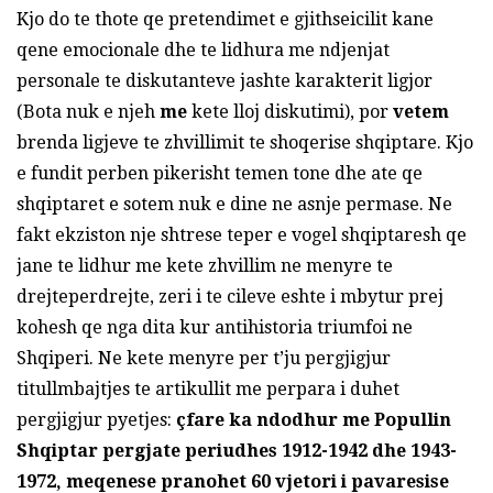
Kjo do te thote qe pretendimet e gjithseicilit kane
qene emocionale dhe te lidhura me ndjenjat
personale te diskutanteve jashte karakterit ligjor
(Bota nuk e njeh
me
kete lloj diskutimi), por
vetem
brenda ligjeve te zhvillimit te shoqerise shqiptare. Kjo
e fundit perben pikerisht temen tone dhe ate qe
shqiptaret e sotem nuk e dine ne asnje permase. Ne
fakt ekziston nje shtrese teper e vogel shqiptaresh qe
jane te lidhur me kete zhvillim ne menyre te
drejteperdrejte, zeri i te cileve eshte i mbytur prej
kohesh qe nga dita kur antihistoria triumfoi ne
Shqiperi. Ne kete menyre per t’ju pergjigjur
titullmbajtjes te artikullit me perpara i duhet
pergjigjur pyetjes:
ç
fare ka ndodhur me Popullin
Shqiptar pergjate periudhes 1912-1942 dhe 1943-
1972, meqenese pranohet 60 vjetori i pavaresise