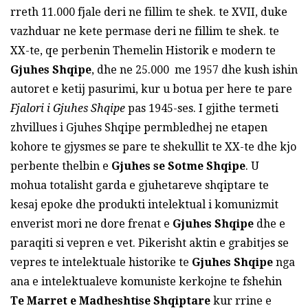
rreth 11.000 fjale deri ne fillim te shek. te XVII, duke
vazhduar ne kete permase deri ne fillim te shek. te
XX-te, qe perbenin Themelin Historik e modern te
Gjuhes Shqipe
, dhe ne 25.000 me 1957 dhe kush ishin
autoret e ketij pasurimi, kur u botua per here te pare
Fjalori i Gjuhes Shqipe
pas 1945-ses. I gjithe termeti
zhvillues i Gjuhes Shqipe permbledhej ne etapen
kohore te gjysmes se pare te shekullit te XX-te dhe kjo
perbente thelbin e
Gjuhes se Sotme Shqipe
. U
mohua totalisht garda e gjuhetareve shqiptare te
kesaj epoke dhe produkti intelektual i komunizmit
enverist mori ne dore frenat e
Gjuhes Shqipe
dhe e
paraqiti si vepren e vet. Pikerisht aktin e grabitjes se
vepres te intelektuale historike te
Gjuhes Shqipe
nga
ana e intelektualeve komuniste kerkojne te fshehin
Te Marret e Madheshtise Shqiptare
kur rrine e