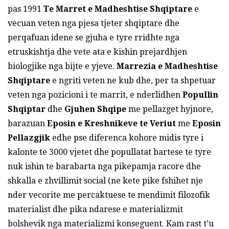
pas 1991
Te Marret e Madheshtise Shqiptare
e
vecuan veten nga pjesa tjeter shqiptare dhe
perqafuan idene se gjuha e tyre rridhte nga
etruskishtja dhe vete ata e kishin prejardhjen
biologjike nga bijte e yjeve.
Marrezia e Madheshtise
Shqiptare
e ngriti veten ne kub dhe, per ta shpetuar
veten nga pozicioni i te marrit, e nderlidhen
Popullin
Shqiptar
dhe
Gjuhen Shqipe
me pellazget hyjnore,
barazuan
Eposin e Kreshnikeve
te Veriut
me
Eposin
Pellazgjik
edhe pse diferenca kohore midis tyre i
kalonte te 3000 vjetet dhe popullatat bartese te tyre
nuk ishin te barabarta nga pikepamja racore dhe
shkalla e zhvillimit social (ne kete pike fshihet nje
nder vecorite me percaktuese te mendimit filozofik
materialist dhe pika ndarese e materializmit
bolshevik nga materializmi konseguent. Kam rast t’u