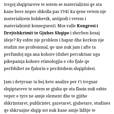
tregoj shqiptareve te sotem se materializmi qe ata
kane bere neper shkolla pas 1945 ka qene vetem nje
materializem bolshevik, antipodi i vetem i
materializmit konseguent). Mos valle
Kongresi i
Drejtshkrimit te Gjuhes Shqipe
i sherben kesaj
ideje? Ky eshte nje problem i hapur dhe kerkon nje
studim me profesional, qe une nuk jam i afte ta
perfundoj nga ana kohore (duhet percaktuar nga
pikepamja kohore etimologjia e cdo fjale qe
perfshihet ne fjalorin e perditshem shqipfoles).
Jam i detyruar ta bej kete analize per t’i treguar
shqiptareve te sotem se gjuha qe ata flasin nuk eshte
veper e tyre ne asnje element dhe te gjithe
shkrimtaret, publicistet, gazetaret, gjuhetare, studiues
qe shkruajne shqip sot nuk kane asnje lidhje te