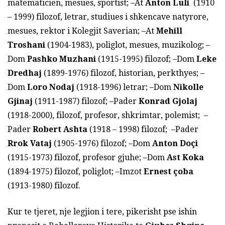
matematicien, mesues, sportist; –At
Anton Luli
(1910
– 1999) filozof, letrar, studiues i shkencave natyrore,
mesues, rektor i Kolegjit Saverian; –At
Mehill
Troshani
(1904-1983), poliglot, mesues, muzikolog; –
Dom
Pashko Muzhani
(1915-1995) filozof; –Dom
Leke
Dredhaj
(1899-1976) filozof, historian, perkthyes; –
Dom
Loro Nodaj
(1918-1996) letrar; –Dom
Nikolle
Gjinaj
(1911-1987) filozof; –Pader
Konrad Gjolaj
(1918-2000), filozof, profesor, shkrimtar, polemist; –
Pader
Robert Ashta
(1918 – 1998) filozof; –Pader
Rrok Vataj
(1905-1976) filozof; –Dom
Anton Doçi
(1915-1973) filozof, profesor gjuhe; –Dom
Ast Koka
(1894-1975) filozof, poliglot; –Imzot
Ernest
ç
oba
(1913-1980) filozof.
Kur te tjeret, nje legjion i tere, pikerisht pse ishin