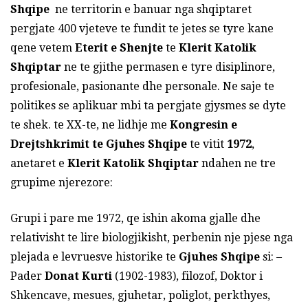
Shqipe
ne territorin e banuar nga shqiptaret
pergjate 400 vjeteve te fundit te jetes se tyre kane
qene vetem
Eterit e Shenjte
te
Klerit Katolik
Shqiptar
ne te gjithe permasen e tyre disiplinore,
profesionale, pasionante dhe personale. Ne saje te
politikes se aplikuar mbi ta pergjate gjysmes se dyte
te shek. te XX-te, ne lidhje me
Kongresin e
Drejtshkrimit te Gjuhes Shqipe
te vitit
1972
,
anetaret e
Klerit Katolik Shqiptar
ndahen ne tre
grupime njerezore:
Grupi i pare me 1972, qe ishin akoma gjalle dhe
relativisht te lire biologjikisht, perbenin nje pjese nga
plejada e levruesve historike te
Gjuhes Shqipe
si: –
Pader
Donat Kurti
(1902-1983), filozof, Doktor i
Shkencave, mesues, gjuhetar, poliglot, perkthyes,