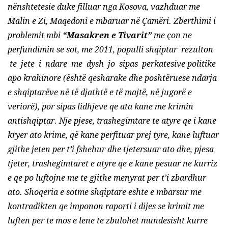
nënshtetesie duke filluar nga Kosova, vazhduar me
Malin e Zi, Maqedoni e mbaruar në Çamëri. Zberthimi i
problemit mbi
“Masakren e Tivarit”
me çon ne
perfundimin se sot, me 2011, populli shqiptar rezulton
te jete i ndare me dysh jo sipas perkatesive politike
apo krahinore (është qesharake dhe poshtëruese ndarja
e shqiptarëve në të djathtë e të majtë, në jugorë e
veriorë), por sipas lidhjeve qe ata kane me krimin
antishqiptar. Nje pjese, trashegimtare te atyre qe i kane
kryer ato krime, që kane perfituar prej tyre, kane luftuar
gjithe jeten per t’i fshehur dhe tjetersuar ato dhe, pjesa
tjeter, trashegimtaret e atyre qe e kane pesuar ne kurriz
e qe po luftojne me te gjithe menyrat per t’i zbardhur
ato. Shoqeria e sotme shqiptare eshte e mbarsur me
kontradikten qe imponon raporti i dijes se krimit me
luften per te mos e lene te zbulohet mundesisht kurre