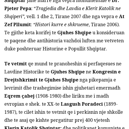
Shqiptar
jane marre nga vepra monumentale e
Dr.
Pjeter Pepa
: “
Tragjedia dhe Lavdia e Klerit Katolik ne
Shqiperi”,
vell. 1 dhe 2, Tirane 2007 dhe nga vepra e
At
Zef Pllumit
:
“Histori kurre e shkrueme
, Tirane 2006).
Te gjithe keta korifej te
Gjuhes Shqipe
u konsideruan
te paqene dhe antihistoria vazhdoi luften me vetveten
duke poshteruar Historine e Popullit Shqiptar.
T
e
vetmit
qe mund te pranoheshin si perfaqesues ne
Lavdine Historike te
Gjuhes Shqipe
ne
Kongresin e
Drejtshkrimit te Gjuhes Shqipe
nga pikepamja e
levrimit dhe trashegimise ishin gjuhetari emermadh
Eqrem
ç
abej
(1908-1980) dhe liriku me i madh
evropian e shek. te XX-te
Lasgush Poradeci
(1899-
1987), te cilet ishin te vetmit qe i perkisnin nje shkolle
dhe te asaj qe kishte pergatitur prej 400 vjetesh
Klerin Katolik Shqiptar
; dhe politikanet komuniste e