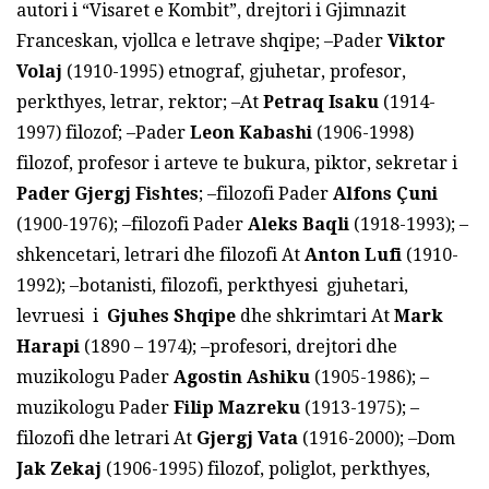
autori i “Visaret e Kombit”, drejtori i Gjimnazit
Franceskan, vjollca e letrave shqipe; –Pader
Viktor
Volaj
(1910-1995) etnograf, gjuhetar, profesor,
perkthyes, letrar, rektor; –At
Petraq Isaku
(1914-
1997) filozof; –Pader
Leon Kabashi
(1906-1998)
filozof, profesor i arteve te bukura, piktor, sekretar i
Pader Gjergj Fishtes
; –filozofi Pader
Alfons Çuni
(1900-1976); –filozofi Pader
Aleks Baqli
(1918-1993); –
shkencetari, letrari dhe filozofi At
Anton Lufi
(1910-
1992); –botanisti, filozofi, perkthyesi gjuhetari,
levruesi i
Gjuhes Shqipe
dhe shkrimtari At
Mark
Harapi
(1890 – 1974); –profesori, drejtori dhe
muzikologu Pader
Agostin Ashiku
(1905-1986); –
muzikologu Pader
Filip Mazreku
(1913-1975); –
filozofi dhe letrari At
Gjergj Vata
(1916-2000); –Dom
Jak Zekaj
(1906-1995) filozof, poliglot, perkthyes,