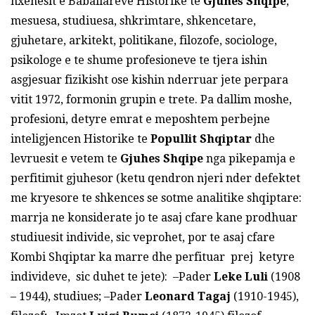
nxenesit e Baballareve Historike te
Gjuhes Shqipe
,
mesuesa, studiuesa, shkrimtare, shkencetare,
gjuhetare, arkitekt, politikane, filozofe, sociologe,
psikologe e te shume profesioneve te tjera ishin
asgjesuar fizikisht ose kishin nderruar jete perpara
vitit 1972, formonin grupin e trete. Pa dallim moshe,
profesioni, detyre emrat e meposhtem perbejne
inteligjencen Historike te
Popullit Shqiptar
dhe
levruesit e vetem te
Gjuhes
Shqipe
nga pikepamja e
perfitimit gjuhesor (ketu qendron njeri nder defektet
me kryesore te shkences se sotme analitike shqiptare:
marrja ne konsiderate jo te asaj cfare kane prodhuar
studiuesit individe, sic veprohet, por te asaj cfare
Kombi Shqiptar ka marre dhe perfituar prej ketyre
individeve, sic duhet te jete): –Pader
Leke Luli
(1908
– 1944), studiues; –Pader
Leonard Tagaj
(1910-1945),