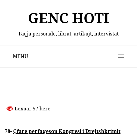
Skip
to
GENC HOTI
content
Faqja personale, librat, artikujt, intervistat
MENU
Lexuar 57 here
78-
Ç
fare perfaqeson Kongresi i Drejtshkrimit