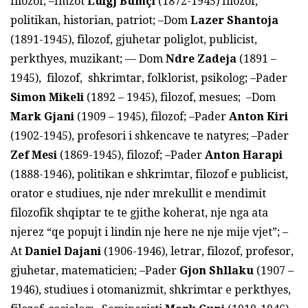
filozof; –Imzot
Luigj Bumçi
(1872-1945) filozof,
politikan, historian, patriot; –Dom
Lazer Shantoja
(1891-1945), filozof, gjuhetar poliglot, publicist,
perkthyes, muzikant; — Dom
Ndre Zadeja
(1891 –
1945), filozof, shkrimtar, folklorist, psikolog; –Pader
Simon Mikeli
(1892 – 1945), filozof, mesues; –Dom
Mark Gjani
(1909 – 1945), filozof; –Pader
Anton Kiri
(1902-1945), profesori i shkencave te natyres; –Pader
Zef Mesi
(1869-1945), filozof; –Pader
Anton Harapi
(1888-1946), politikan e shkrimtar, filozof e publicist,
orator e studiues, nje nder mrekullit e mendimit
filozofik shqiptar te te gjithe koherat, nje nga ata
njerez “qe popujt i lindin nje here ne nje mije vjet”; –
At
Daniel Dajani
(1906-1946), letrar, filozof, profesor,
gjuhetar, matematicien; –Pader
Gjon
Shllaku
(1907 –
1946), studiues i otomanizmit, shkrimtar e perkthyes,