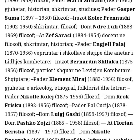
(1890-1949) filozof; Pader
Marin
Sirdani
(1885-1962)
gjuhetar, historian, shkrimtar, studiues; Pader
Gasper
Suma
(1897 – 1950) filozof; –Imzot
Kolec
Prennushi
(1902-1950) shkrimtar, filozof; –Dom
Ndre Lufi
(1888-
1969) filozof; –At
Zef Saraci
(1884-1954) docent ne
filozofi, shkrimtar, historian; –Pader
Engjell Palaj
(1870-1956) veprimtar i shkollave shqipe dhe anetar i
Lidhjes kombetare; –Imzot
Bernardin Shllaku
(1875-
1956) filozof, patriot i shquar ne Levizjen Kombetare
Shqiptare; –Pader
Klement Miraj
(1882-1956) filozof,
gjuhetar e arkeolog, etnograf, folklorist dhe letrar; –
Pader
Nikolle Kolej
(1875-1956) filozof, –Dom
Rrok
Frisku
(1892-1956) filozof; –Pader Pal Cucija (1878-
1957) filozof; –Dom
Luigj Gashi
(1899-1957) filozof; —
Dom
Pashko Zojzi
(1885 – 1958) filozof; — At
Florian
Berisha
(1897 – 1970) filozof; –Dom
Nikolle