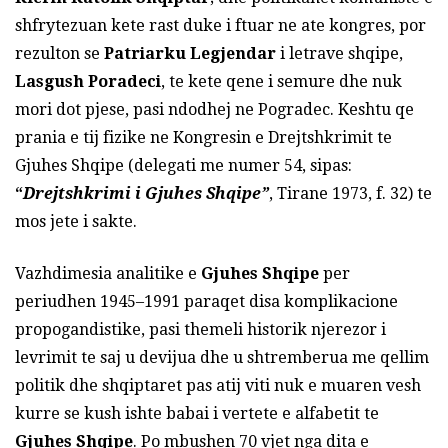
shfrytezuan kete rast duke i ftuar ne ate kongres, por
rezulton se
Patriarku
Legjendar
i letrave shqipe,
Lasgush Poradeci
, te kete qene i semure dhe nuk
mori dot pjese, pasi ndodhej ne Pogradec. Keshtu qe
prania e tij fizike ne Kongresin e Drejtshkrimit te
Gjuhes Shqipe (delegati me numer 54, sipas:
“
Drejtshkrimi i Gjuhes Shqipe”
, Tirane 1973, f. 32) te
mos jete i sakte.
Vazhdimesia analitike e
Gjuhes Shqipe
per
periudhen 1945–1991 paraqet disa komplikacione
propogandistike, pasi themeli historik njerezor i
levrimit te saj u devijua dhe u shtremberua me qellim
politik dhe shqiptaret pas atij viti nuk e muaren vesh
kurre se kush ishte babai i vertete e alfabetit te
Gjuhes Shqipe
. Po mbushen 70 vjet nga dita e