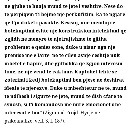
ne gjuhe te huaja mund te jete i veshtire. Nese do
te perpiqem t’i bejme nje perkufizim, ka te ngjare
qe t’ju duket i pasakte. Kesisoj, une mendoj se
botekuptimi eshte nje konstruksion intelektual qe
zgjidh ne menyre te njetrajtshme te gjitha
problemet e qenies sone, duke u nisur nga nje
premise me e larte, ne te cilen asnje ceshtje nuk
mbetet e hapur, dhe gjithshka qe zgjon interesin
tone, ze nje vend te caktuar. Kuptohet lehte se
zoterimi i ketij botekuptimi ben pjese ne deshirat
ideale te njerezve. Duke u mbeshtetur ne te, mund
te ndihesh i sigurte ne jete, mund te dish cfare te
synosh, si t’i komandosh me mire emocionet dhe
interesat e tua”
(Zigmund Frojd, Hyrje ne
psikoanalize, vell. 3, f. 187).