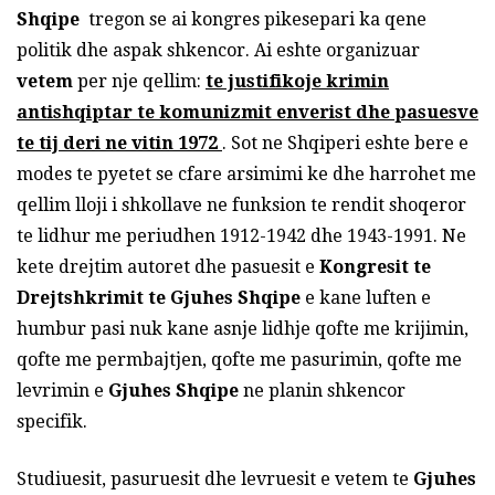
Shqipe
tregon se ai kongres pikesepari ka qene
politik dhe aspak shkencor. Ai eshte organizuar
vetem
per nje qellim:
te justifikoje krimin
antishqiptar te komunizmit enverist dhe pasuesve
te tij deri ne vitin 1972
. Sot ne Shqiperi eshte bere e
modes te pyetet se cfare arsimimi ke dhe harrohet me
qellim lloji i shkollave ne funksion te rendit shoqeror
te lidhur me periudhen 1912-1942 dhe 1943-1991. Ne
kete drejtim autoret dhe pasuesit e
Kongresit te
Drejtshkrimit te Gjuhes Shqipe
e kane luften e
humbur pasi nuk kane asnje lidhje qofte me krijimin,
qofte me permbajtjen, qofte me pasurimin, qofte me
levrimin e
Gjuhes Shqipe
ne planin shkencor
specifik.
Studiuesit, pasuruesit dhe levruesit e vetem te
Gjuhes