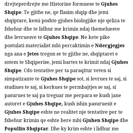
drejteperdrejte me Historine formuese te
Gjuhes
Shqipe
. Te gjithe ne, qe flasim shqip dhe jemi
shqiptare, kemi poshte gjuhes biologjike nje qeliza te
fshehur dhe te lidhur me krimin ndaj themeluesve
dhe levruesve te
Gjuhes Shqipe
. Ne kete pike
postulati materialist mbi percaktimin e
Ndergjegjes
nga ana e
Jetes
tregon se te gjithe ne, shqiptaret e
sotem te Shqiperise, jemi bartes te krimit ndaj
Gjuhes
Shqipe
. Cdo tentative per ta paraqitur veten si
simpatizante te
Gjuhes Shqipe
sot, si levrues te saj, si
studiues te saj, si kerkues te permbajtjes se saj, si
pasurues te saj pa treguar me perpara se kush jane
autoret e
Gjuhes Shqipe,
kush ishin pasuruesit e
Gjuhes Shqipe
eshte ne realitet nje tentative per te
fshehur krimin qe eshte bere mbi
Gjuhen Shqipe
dhe
Popullin Shqiptar
. Dhe ky krim eshte i lidhur me