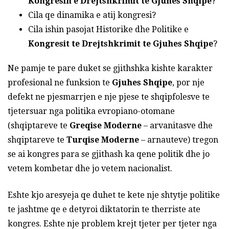
Kongresin e Drejtshkrimit te Gjuhes Shqipe
?
Cila qe dinamika e atij kongresi?
Cila ishin pasojat Historike dhe Politike e
Kongresit te Drejtshkrimit te Gjuhes Shqipe
?
Ne pamje te pare duket se gjithshka kishte karakter
profesional ne funksion te
Gjuhes Shqipe
, por nje
defekt ne pjesmarrjen e nje pjese te shqipfolesve te
tjetersuar nga politika evropiano-otomane
(shqiptareve te
Greqise Moderne
– arvanitasve dhe
shqiptareve te
Turqise Moderne
– arnauteve) tregon
se ai kongres para se gjithash ka qene politik dhe jo
vetem kombetar dhe jo vetem nacionalist.
Eshte kjo aresyeja qe duhet te kete nje shtytje politike
te jashtme qe e detyroi diktatorin te therriste ate
kongres. Eshte nje problem krejt tjeter per tjeter nga