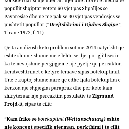
konsideruar si nje nder arritjet dhe fitoret e medha te
popullit shqiptar vetem 60 vjet pas Shpalljes se
Pavaresise dhe ne me pak se 30 vjet pas vendosjes se
pushtetit popullor (
“
Drejtshkrimi i Gjuhes Shqipe”
,
Tirane 1973, f. 11).
Qe ta analizosh keto problem sot me 2014 natyrisht qe
eshte shume-shume me e lehte se dje, por gjithsesi e
ka te nevojshme pergjigjen e nje pyetje qe percakton
kendveshtrimet e ketyre temave sipas botekuptimit.
Une e kuptoj shume mire qe edhe fjala botekuptim e
kerkon nje shpjegim paraprak dhe per kete kam
shfrytezuar nje percaktim postulativ te
Zigmund
Frojd
-it, sipas te cilit:
“Kam frike se
botekuptimi
(Weltanschaung)
eshte
nje koncept specifik gjerman, perkthimi i te cilit