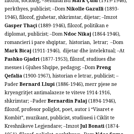
filozof, sociolog; –Seminaristi
Mark Çuni
(1919-1946),
perkthyes, publicist; –Dom
Nikolle Gazulli
(1893-
1946), filozof, gjuhetar, shkrimtar, dijetar; –Imzot
Gasper Tha
ç
i
(1889-1946), filozof, politikan e
diplomat, publicist; –Dom
Ndoc Nikaj
(1864-1946),
romancieri i pare shqiptar, historian, letrar; –Dom
Mark Bicaj
(1911-1946), dijetar dhe intelektual; –At
Pashko Gjadri
(1877-1953), filozof, studiues dhe
mesues i Gjuhes Shqipe, pedagog; –Dom
Preng
Qefalia
(1900-1967), historian e letrar, publicist; –
Pader
Bernard Llupi
(1886-1946), merr pjese ne
kryengritjet antimalazeze te viteve 1914-1916,
shkrimtar; –Pader
Bernardin Palaj
(1894-1946),
filozof, profesor poliglot, poet, autor i “Visaret e
Kombit”, muzikant, publicist, studiuesi i Ciklit te
Kreshnikeve Legjendare; –Imzot
Jul Bonati
(1874-