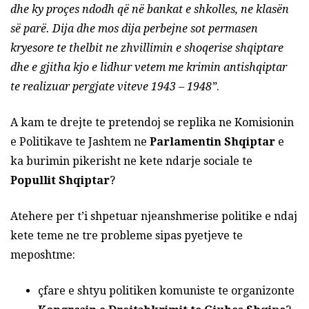
dhe ky proçes ndodh që në bankat e shkolles, ne klasën
së parë. Dija dhe mos dija perbejne sot permasen
kryesore te thelbit ne zhvillimin e shoqerise shqiptare
dhe e gjitha kjo e lidhur vetem me krimin antishqiptar
te realizuar pergjate viteve 1943 – 1948”
.
A kam te drejte te pretendoj se replika ne Komisionin
e Politikave te Jashtem ne
Parlamentin Shqiptar
e
ka burimin pikerisht ne kete ndarje sociale te
Popullit Shqiptar
?
Atehere per t’i shpetuar njeanshmerise politike e ndaj
kete teme ne tre probleme sipas pyetjeve te
meposhtme:
çfare e shtyu politiken komuniste te organizonte