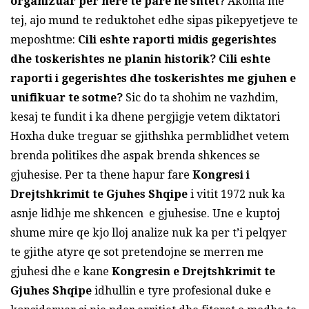
organizuar per here te pare ne shtet
? Akoma me
tej, ajo mund te reduktohet edhe sipas pikepyetjeve te
meposhtme:
Cili eshte raporti midis gegerishtes
dhe toskerishtes ne planin historik? Cili eshte
raporti i gegerishtes dhe toskerishtes me gjuhen e
unifikuar te sotme?
Sic do ta shohim ne vazhdim,
kesaj te fundit i ka dhene pergjigje vetem diktatori
Hoxha duke treguar se gjithshka permblidhet vetem
brenda politikes dhe aspak brenda shkences se
gjuhesise. Per ta thene hapur fare
Kongresi i
Drejtshkrimit te Gjuhes Shqipe
i vitit 1972 nuk ka
asnje lidhje me shkencen e gjuhesise. Une e kuptoj
shume mire qe kjo lloj analize nuk ka per t’i pelqyer
te gjithe atyre qe sot pretendojne se merren me
gjuhesi dhe e kane
Kongresin e Drejtshkrimit te
Gjuhes Shqipe
idhullin e tyre profesional duke e