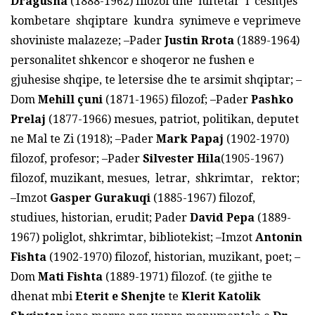
Dragusha
(1888-1962) filozof dhe luftetar i ceshtjes
kombetare shqiptare kundra synimeve e veprimeve
shoviniste malazeze; –Pader
Justin Rrota
(1889-1964)
personalitet shkencor e shoqeror ne fushen e
gjuhesise shqipe, te letersise dhe te arsimit shqiptar; –
Dom
Mehill
ç
uni
(1871-1965) filozof; –Pader
Pashko
Prelaj
(1877-1966) mesues, patriot, politikan, deputet
ne Mal te Zi (1918); –Pader
Mark Papaj
(1902-1970)
filozof, profesor; –Pader
Silvester Hila
(1905-1967)
filozof, muzikant, mesues, letrar, shkrimtar, rektor;
–Imzot
Gasper Gurakuqi
(1885-1967) filozof,
studiues, historian, erudit; Pader
David Pepa
(1889-
1967) poliglot, shkrimtar, bibliotekist; –Imzot
Antonin
Fishta
(1902-1970) filozof, historian, muzikant, poet; –
Dom
Mati Fishta
(1889-1971) filozof. (te gjithe te
dhenat mbi
Eterit e Shenjte
te
Klerit Katolik