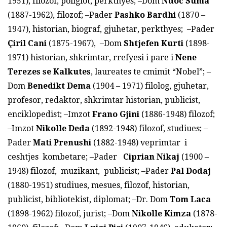
1951), filozof, poliglot, perkthyes; –Dom
Ndoc Suma
(1887-1962), filozof; –Pader
Pashko Bardhi
(1870 –
1947), historian, biograf, gjuhetar, perkthyes; –Pader
Çiril Cani
(1875-1967), –Dom
Shtjefen Kurti
(1898-
1971) historian, shkrimtar, rrefyesi i pare i
Nene
Terezes se Kalkutes
, laureates te cmimit “Nobel”; –
Dom
Benedikt Dema
(1904 – 1971) filolog, gjuhetar,
profesor, redaktor, shkrimtar historian, publicist,
enciklopedist; –Imzot
Frano Gjini
(1886-1948) filozof;
–Imzot
Nikolle Deda
(1892-1948) filozof, studiues; –
Pader
Mati Prenushi
(1882-1948) veprimtar i
ceshtjes kombetare; –Pader
Ciprian Nikaj
(1900 –
1948) filozof, muzikant, publicist; –Pader
Pal Dodaj
(1880-1951) studiues, mesues, filozof, historian,
publicist, bibliotekist, diplomat; –Dr. Dom
Tom Laca
(1898-1962) filozof, jurist; –Dom
Nikolle Kimza
(1878-