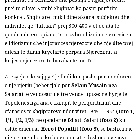
prej te cilave Kombi Shqiptar ka pasur perfitim
konkret. Shqiptaret nuk i dine akoma subjektet dhe
individet qe “luftuan” prej 300-400 vjet qe ata te
qendronin europiane, te mos humbisnin ne erresiren
e idiotizmit dhe injorances njerezore dhe nje dite prej
ditesh te dilnin kryelarte perpara Njerezimit si
krijesa njerezore te barabarte me Te.
Aresyeja e kesaj pyetje lindi kur pashe permendoren
e nje njeriu (behet fjale per
Selam Musain
nga
Salaria) te vendosur ne tre vende tipike: ne hyrje te
Tepelenes nga ana e kampit te perqendrimit dhe
cfarosjes te shqiptareve nder vitet 1949 – 1954
(foto 1,
1/1, 1/2, 1/3)
, ne qender te fshatit Salari
(foto 2)
ku
eshte emeruar
Hero i Popullit
(foto 3)
, se bashku me
nje permendore ku jepen emrat e deshmoreve nga