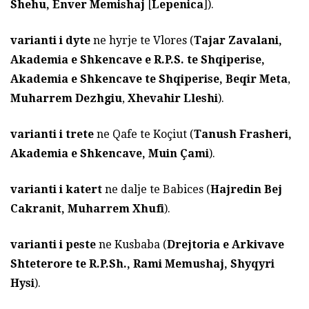
Shehu,
Enver Memishaj
[
Lepenica
]).
varianti i dyte
ne hyrje te Vlores (
Tajar Zavalani
,
Akademia e Shkencave e R.P.S. te Shqiperise,
Akademia e Shkencave te Shqiperise,
Beqir Meta
,
Muharrem Dezhgiu
,
Xhevahir Lleshi
).
varianti i trete
ne Qafe te Koçiut (
Tanush Frasheri,
Akademia e Shkencave, Muin Çami
).
varianti i katert
ne dalje te Babices (
Hajredin Bej
Cakranit,
Muharrem Xhufi
).
varianti i peste
ne Kusbaba (
Drejtoria e Arkivave
Shteterore te R.P.Sh., Rami Memushaj, Shyqyri
Hysi
).