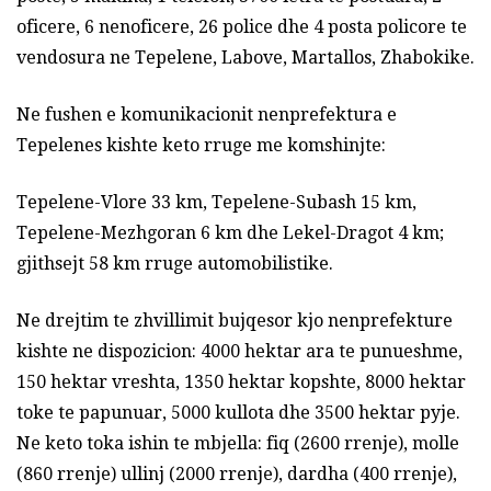
oficere, 6 nenoficere, 26 police dhe 4 posta policore te
vendosura ne Tepelene, Labove, Martallos, Zhabokike.
Ne fushen e komunikacionit nenprefektura e
Tepelenes kishte keto rruge me komshinjte:
Tepelene-Vlore 33 km, Tepelene-Subash 15 km,
Tepelene-Mezhgoran 6 km dhe Lekel-Dragot 4 km;
gjithsejt 58 km rruge automobilistike.
Ne drejtim te zhvillimit bujqesor kjo nenprefekture
kishte ne dispozicion: 4000 hektar ara te punueshme,
150 hektar vreshta, 1350 hektar kopshte, 8000 hektar
toke te papunuar, 5000 kullota dhe 3500 hektar pyje.
Ne keto toka ishin te mbjella: fiq (2600 rrenje), molle
(860 rrenje) ullinj (2000 rrenje), dardha (400 rrenje),