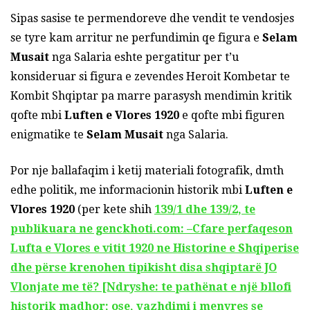
Sipas sasise te permendoreve dhe vendit te vendosjes
se tyre kam arritur ne perfundimin qe figura e
Selam
Musait
nga Salaria eshte pergatitur per t’u
konsideruar si figura e zevendes Heroit Kombetar te
Kombit Shqiptar pa marre parasysh mendimin kritik
qofte mbi
Luften e Vlores 1920
e qofte mbi figuren
enigmatike te
Selam Musait
nga Salaria.
Por nje ballafaqim i ketij materiali fotografik, dmth
edhe politik, me informacionin historik mbi
Luften e
Vlores 1920
(per kete shih
139/1 dhe 139/2, te
publikuara ne genckhoti.com: –Cfare perfaqeson
Lufta e Vlores e vitit 1920 ne Historine e Shqiperise
dhe përse krenohen tipikisht disa shqiptarë JO
Vlonjate me të? [Ndryshe: te pathënat e një bllofi
historik madhor; ose, vazhdimi i menyres se