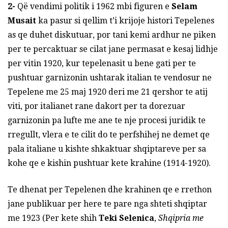
2-
Që vendimi politik i 1962 mbi figuren e
Selam
Musait
ka pasur si qellim t’i krijoje histori Tepelenes
as qe duhet diskutuar, por tani kemi ardhur ne piken
per te percaktuar se cilat jane permasat e kesaj lidhje
per vitin 1920, kur tepelenasit u bene gati per te
pushtuar garnizonin ushtarak italian te vendosur ne
Tepelene me 25 maj 1920 deri me 21 qershor te atij
viti, por italianet rane dakort per ta dorezuar
garnizonin pa lufte me ane te nje procesi juridik te
rregullt, vlera e te cilit do te perfshihej ne demet qe
pala italiane u kishte shkaktuar shqiptareve per sa
kohe qe e kishin pushtuar kete krahine (1914-1920).
Te dhenat per Tepelenen dhe krahinen qe e rrethon
jane publikuar per here te pare nga shteti shqiptar
me 1923 (Per kete shih
Teki Selenica
,
Shqipria me