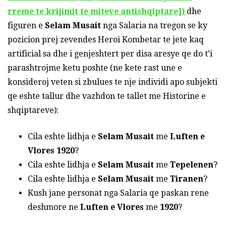
rreme te krijimit te miteve antishqiptare])
dhe
figuren e
Selam Musait
nga Salaria na tregon se ky
pozicion prej zevendes Heroi Kombetar te jete kaq
artificial sa dhe i genjeshtert per disa aresye qe do t’i
parashtrojme ketu poshte (ne kete rast une e
konsideroj veten si zbulues te nje individi apo subjekti
qe eshte tallur dhe vazhdon te tallet me Historine e
shqiptareve):
Cila eshte lidhja e
Selam Musait
me
Luften e
Vlores 1920
?
Cila eshte lidhja e
Selam Musait
me
Tepelenen
?
Cila eshte lidhja e
Selam Musait
me
Tiranen
?
Kush jane personat nga Salaria qe paskan rene
deshmore ne
Luften e Vlores
me
1920
?