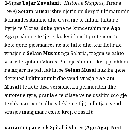
1-
Sipas
Tajar Zavalanit
(
Histori e Shqipnis
, Tiranë
1998)
Selam Musai
ishte njeriu qe dergoi ultimatumin
komandes italiane dhe u vra me te filluar lufta ne
hyrje te Vlores, duke qene ne kundershim me
Ago
Agaj
e shume te tjere, ku ky i fundit pretendon te
kete qene pjesmarres ne ate lufte dhe, kur flet mbi
vrasjen e
Selam Musait
nga Salaria, tregon se eshte
vrare te spitali i Vlores. Por nje studim i ketij problemi
na nxjerr ne pah faktin se
Selam Musai
nuk ka qene
derguesi i ultimatumit dhe vend-vrasja e
Selam
Musait
te kete disa versione, ku permenden dhe
autoret e tyre, prania e te cilave ve ne dyshim cdo gje
te shkruar per te dhe vdekjen e tij (radhitja e vend-
vrasjes imagjinare eshte krejt e rastit):
varianti i pare
tek Spitali i Vlores (
Ago Agaj, Neil