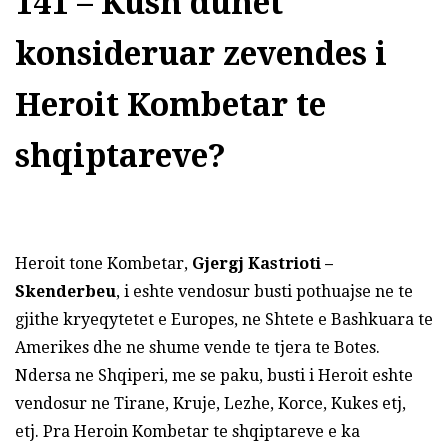
141 – Kush duhet
konsideruar zevendes i
Heroit Kombetar te
shqiptareve?
Heroit tone Kombetar,
Gjergj Kastrioti –
Skenderbeu
, i eshte vendosur busti pothuajse ne te
gjithe kryeqytetet e Europes, ne Shtete e Bashkuara te
Amerikes dhe ne shume vende te tjera te Botes.
Ndersa ne Shqiperi, me se paku, busti i Heroit eshte
vendosur ne Tirane, Kruje, Lezhe, Korce, Kukes etj,
etj. Pra Heroin Kombetar te shqiptareve e ka