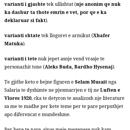
varianti i gjashte
tek ullishtat (
nje anonim qe nuk
ka dashur ta thote emrin e vet, por qe e ka
deklaruar si fakt
).
varianti shtate
tek llogoret e armikut (
Xhafer
Matuka
).
varianti i tete
nuk jepet asnje vend vrasje te
personazhit tone (
Aleks Buda, Bardho Hysenaj
).
Te gjithe keto e bejne figuren e
Selam Musait
nga
Salaria te dyshimte ne pjesmarrjen e tij ne
Luften e
Vlores 1920
, cka te detyron te analizosh nje literature
sa me te madhe per kete teme per te pare perputhjet
apo diferencat e mundeshme.
Per here te pare, sipas meje meqenese nuk kam