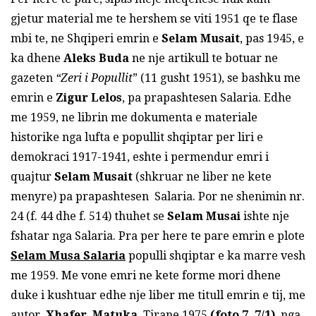
gjetur material me te hershem se viti 1951 qe te flase
mbi te, ne Shqiperi emrin e
Selam Musait
, pas 1945, e
ka dhene
Aleks Buda
ne nje artikull te botuar ne
gazeten
“Zeri i Popullit
” (11 gusht 1951), se bashku me
emrin e
Zigur Lelos
, pa prapashtesen Salaria. Edhe
me 1959, ne librin me dokumenta e materiale
historike nga lufta e popullit shqiptar per liri e
demokraci 1917-1941, eshte i permendur emri i
quajtur
Selam Musait
(shkruar ne liber ne kete
menyre) pa prapashtesen Salaria. Por ne shenimin nr.
24 (f. 44 dhe f. 514) thuhet se
Selam Musai
ishte nje
fshatar nga Salaria. Pra per here te pare emrin e plote
Selam Musa Salaria
populli shqiptar e ka marre vesh
me 1959. Me vone emri ne kete forme mori dhene
duke i kushtuar edhe nje liber me titull emrin e tij, me
autor
Xhafer Matuka
, Tirane 1975
(
foto 7, 7/1)
, nga