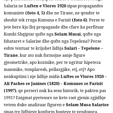
Salaria ne
Luften e Vlores 1920
sipas propagandes
komuniste
(foto 4, 5)
dhe ne Tirane, ne qender te
sheshit tek rruga Komuna e Parisit
(foto 6)
. Perse te
jete bere kjo lloj propagande dhe cfare ka perfituar
Kombi Shqiptar qofte nga
Selam Musai
, qofte nga
fshataret e Salarise dhe qofte nga Tepelena? Perse
eshte tentuar te krijohet lidhja
Salari – Tepelene –
Tirane
, kur ato nuk formojne asnje figure
gjeometrike, apo kozmike, per te ngritur hipeteza
masonike, templaresh, pellazgjike, etj, etj? Apo
nenkuptimi i nje lidhje midis
Luftes se Vlores 1920 –
Ali Pashes se Janines (1820) – Komunes se Parisit
(1997)
, qe perseri nuk ka sens historik, te pakten pas
1991? Enigmat pyetesore ne kete rast gjenin zgjidhje
vetem duke analizuar figuren e
Selam Musa Salarise
sipas tre lidhjeve konform busteve te vendosura.