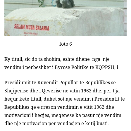
foto 6
Ky titull, sic do ta shohim, eshte dhene nga nje
vendim i perbeshket i Byrose Politike te KQPPSH, i
Presidiumit te Kuvendit Popullor te Republikes se
Shqiperise dhe i Qeverise ne vitin 1962 dhe, per t’ja
hequr kete titull, duhet sot nje vendim i Presidentit te
Republikes qe e rrezon vendimin e vitit 1962 dhe
motivacioni i heqjes, meqenese ka pasur nje vendim
dhe nje motivacion per vendosjen e ketij busti.