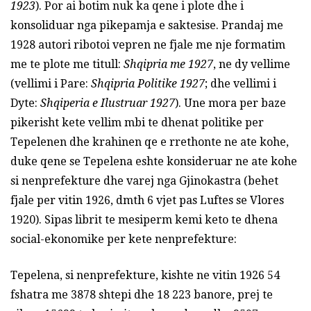
1923
). Por ai botim nuk ka qene i plote dhe i
konsoliduar nga pikepamja e saktesise. Prandaj me
1928 autori ribotoi vepren ne fjale me nje formatim
me te plote me titull:
Shqipria me 1927
, ne dy vellime
(vellimi i Pare:
Shqipria Politike 1927
; dhe vellimi i
Dyte:
Shqiperia e
I
lustruar 1927
). Une mora per baze
pikerisht kete vellim mbi te dhenat politike per
Tepelenen dhe krahinen qe e rrethonte ne ate kohe,
duke qene se Tepelena eshte konsideruar ne ate kohe
si nenprefekture dhe varej nga Gjinokastra (behet
fjale per vitin 1926, dmth 6 vjet pas Luftes se Vlores
1920). Sipas librit te mesiperm kemi keto te dhena
social-ekonomike per kete nenprefekture:
Tepelena, si nenprefekture, kishte ne vitin 1926 54
fshatra me 3878 shtepi dhe 18 223 banore, prej te