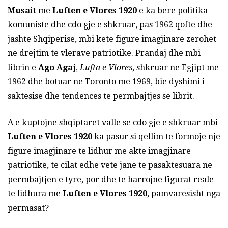
Musait
me
Luften e Vlores 1920
e ka bere politika
komuniste dhe cdo gje e shkruar, pas 1962 qofte dhe
jashte Shqiperise, mbi kete figure imagjinare zerohet
ne drejtim te vlerave patriotike. Prandaj dhe mbi
librin e
Ago Agaj
,
Lufta e Vlores
, shkruar ne Egjipt me
1962 dhe botuar ne Toronto me 1969, bie dyshimi i
saktesise dhe tendences te permbajtjes se librit.
A e kuptojne shqiptaret valle se cdo gje e shkruar mbi
Luften e Vlores 1920
ka pasur si qellim te formoje nje
figure imagjinare te lidhur me akte imagjinare
patriotike, te cilat edhe vete jane te pasaktesuara ne
permbajtjen e tyre, por dhe te harrojne figurat reale
te lidhura me
Luften e Vlores 1920
, pamvaresisht nga
permasat?