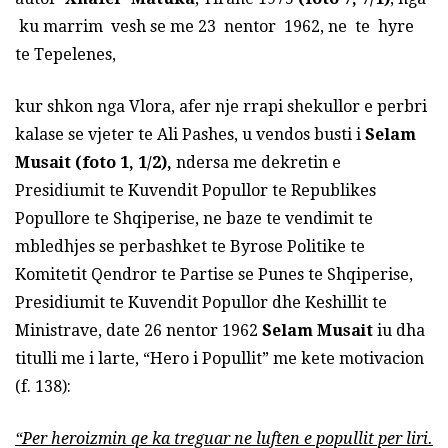
ku marrim vesh se me 23 nentor 1962, ne te hyre
te Tepelenes,
kur shkon nga Vlora, afer nje rrapi shekullor e perbri
kalase se vjeter te Ali Pashes, u vendos busti i
Selam
Musait
(foto 1, 1/2),
ndersa me dekretin e
Presidiumit te Kuvendit Popullor te Republikes
Popullore te Shqiperise, ne baze te vendimit te
mbledhjes se perbashket te Byrose Politike te
Komitetit Qendror te Partise se Punes te Shqiperise,
Presidiumit te Kuvendit Popullor dhe Keshillit te
Ministrave, date 26 nentor 1962
Selam Musait
iu dha
titulli me i larte, “Hero i Popullit” me kete motivacion
(f. 138):
“Per heroizmin qe ka treguar ne luften e popullit per liri.