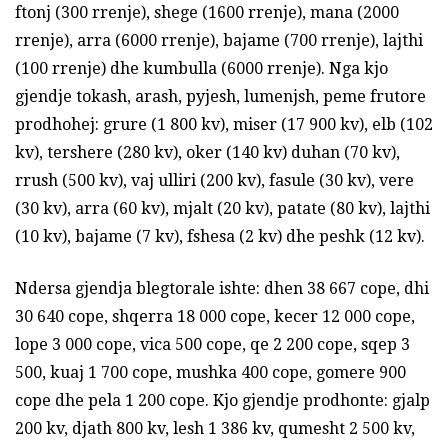
ftonj (300 rrenje), shege (1600 rrenje), mana (2000
rrenje), arra (6000 rrenje), bajame (700 rrenje), lajthi
(100 rrenje) dhe kumbulla (6000 rrenje). Nga kjo
gjendje tokash, arash, pyjesh, lumenjsh, peme frutore
prodhohej: grure (1 800 kv), miser (17 900 kv), elb (102
kv), tershere (280 kv), oker (140 kv) duhan (70 kv),
rrush (500 kv), vaj ulliri (200 kv), fasule (30 kv), vere
(30 kv), arra (60 kv), mjalt (20 kv), patate (80 kv), lajthi
(10 kv), bajame (7 kv), fshesa (2 kv) dhe peshk (12 kv).
Ndersa gjendja blegtorale ishte: dhen 38 667 cope, dhi
30 640 cope, shqerra 18 000 cope, kecer 12 000 cope,
lope 3 000 cope, vica 500 cope, qe 2 200 cope, sqep 3
500, kuaj 1 700 cope, mushka 400 cope, gomere 900
cope dhe pela 1 200 cope. Kjo gjendje prodhonte: gjalp
200 kv, djath 800 kv, lesh 1 386 kv, qumesht 2 500 kv,