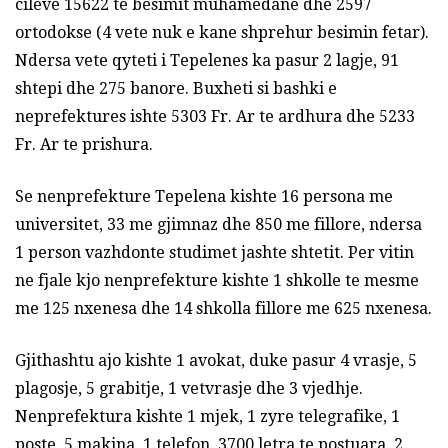
cileve 15622 te besimit muhamedane dhe 2597
ortodokse (4 vete nuk e kane shprehur besimin fetar).
Ndersa vete qyteti i Tepelenes ka pasur 2 lagje, 91
shtepi dhe 275 banore. Buxheti si bashki e
neprefektures ishte 5303 Fr. Ar te ardhura dhe 5233
Fr. Ar te prishura.
Se nenprefekture Tepelena kishte 16 persona me
universitet, 33 me gjimnaz dhe 850 me fillore, ndersa
1 person vazhdonte studimet jashte shtetit. Per vitin
ne fjale kjo nenprefekture kishte 1 shkolle te mesme
me 125 nxenesa dhe 14 shkolla fillore me 625 nxenesa.
Gjithashtu ajo kishte 1 avokat, duke pasur 4 vrasje, 5
plagosje, 5 grabitje, 1 vetvrasje dhe 3 vjedhje.
Nenprefektura kishte 1 mjek, 1 zyre telegrafike, 1
poste, 5 makina, 1 telefon, 3700 letra te postuara, 2