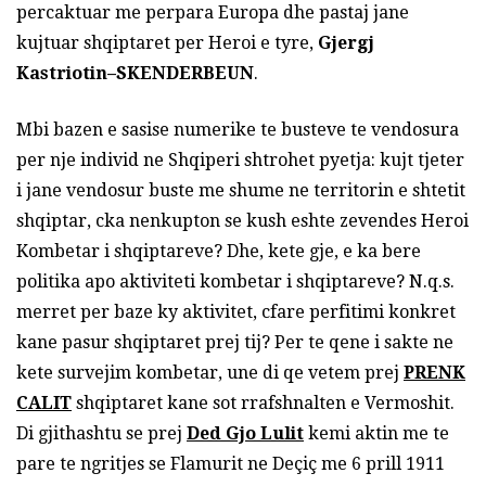
percaktuar me perpara Europa dhe pastaj jane
kujtuar shqiptaret per Heroi e tyre,
Gjergj
Kastriotin–SKENDERBEUN
.
Mbi bazen e sasise numerike te busteve te vendosura
per nje individ ne Shqiperi shtrohet pyetja: kujt tjeter
i jane vendosur buste me shume ne territorin e shtetit
shqiptar, cka nenkupton se kush eshte zevendes Heroi
Kombetar i shqiptareve? Dhe, kete gje, e ka bere
politika apo aktiviteti kombetar i shqiptareve? N.q.s.
merret per baze ky aktivitet, cfare perfitimi konkret
kane pasur shqiptaret prej tij? Per te qene i sakte ne
kete survejim kombetar, une di qe vetem prej
PRENK
CALIT
shqiptaret kane sot rrafshnalten e Vermoshit.
Di gjithashtu se prej
Ded Gjo Lulit
kemi aktin me te
pare te ngritjes se Flamurit ne Deçiç me 6 prill 1911