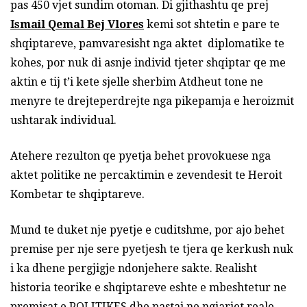
pas 450 vjet sundim otoman. Di gjithashtu qe prej
Ismail Qemal Bej Vlores
kemi sot shtetin e pare te
shqiptareve, pamvaresisht nga aktet diplomatike te
kohes, por nuk di asnje individ tjeter shqiptar qe me
aktin e tij t’i kete sjelle sherbim Atdheut tone ne
menyre te drejteperdrejte nga pikepamja e heroizmit
ushtarak individual.
Atehere rezulton qe pyetja behet provokuese nga
aktet politike ne percaktimin e zevendesit te Heroit
Kombetar te shqiptareve.
Mund te duket nje pyetje e cuditshme, por ajo behet
premise per nje sere pyetjesh te tjera qe kerkush nuk
i ka dhene pergjigje ndonjehere sakte. Realisht
historia teorike e shqiptareve eshte e mbeshtetur ne
premisat e POLITIKES dhe pastaj ne ngjarjet reale,