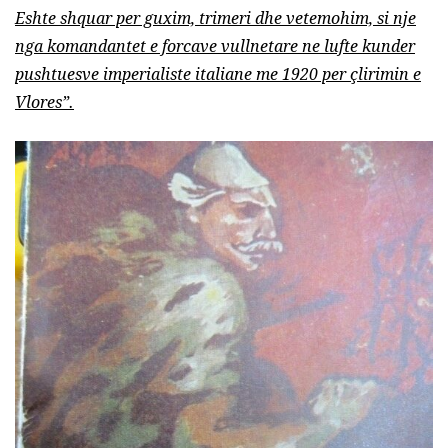
Eshte shquar per guxim, trimeri dhe vetemohim, si nje
nga komandantet e forcave vullnetare ne lufte kunder
pushtuesve imperialiste italiane me 1920 per çlirimin e
Vlores”.