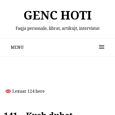
Skip
to
GENC HOTI
content
Faqja personale, librat, artikujt, intervistat
MENU
Lexuar 124 here