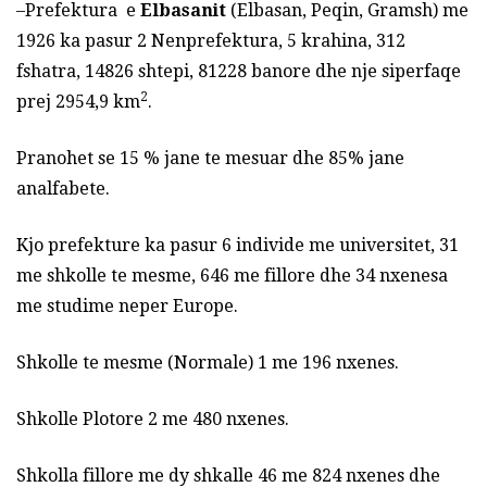
–Prefektura e
Elbasanit
(Elbasan, Peqin, Gramsh) me
1926 ka pasur 2 Nenprefektura, 5 krahina, 312
fshatra, 14826 shtepi, 81228 banore dhe nje siperfaqe
2
prej 2954,9 km
.
Pranohet se 15 % jane te mesuar dhe 85% jane
analfabete.
Kjo prefekture ka pasur 6 individe me universitet, 31
me shkolle te mesme, 646 me fillore dhe 34 nxenesa
me studime neper Europe.
Shkolle te mesme (Normale) 1 me 196 nxenes.
Shkolle Plotore 2 me 480 nxenes.
Shkolla fillore me dy shkalle 46 me 824 nxenes dhe