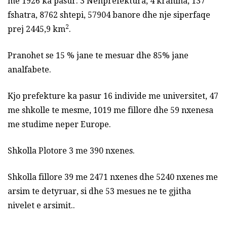
me 1926 ka pasur: 3 Nenprefektura, 4 krahina, 137
fshatra, 8762 shtepi, 57904 banore dhe nje siperfaqe
2
prej 2445,9 km
.
Pranohet se 15 % jane te mesuar dhe 85% jane
analfabete.
Kjo prefekture ka pasur 16 individe me universitet, 47
me shkolle te mesme, 1019 me fillore dhe 59 nxenesa
me studime neper Europe.
Shkolla Plotore 3 me 390 nxenes.
Shkolla fillore 39 me 2471 nxenes dhe 5240 nxenes me
arsim te detyruar, si dhe 53 mesues ne te gjitha
nivelet e arsimit..