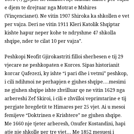
e djem te drejtuar nga Motrat e Mshires
(Vinçencianet). Ne vitin 1907 Shiroka ka shkollen e vet
per vajza. Deri ne vitin 1911 Kleri Katolik Shqiptar
kishte hapur neper kohe te ndryshme 47 shkolla
shqipe, nder te cilat 10 per vajza”.
Peshkopi Neofit Gjirokastriti filloi sherbesen e tij 29
vjecare ne peshkopaten e Korces. Sipas historianit
korcar Qafezezi, ky ishte “i pari dhe i vetmi” peshkop,
i cili ndihmoi ne perhapjen e gjuhes shqipe….mesimi
ne gjuhen shqipe ishte zhvilluar qe ne vitin 1629 nga
arbereshi Zef Skiroi, i cili e zhvilloi veprimtarine e tij
pergjate bregdetit te Himares per 25 vjet. Ai u mesoi
femijeve “Doktrinen e Krishtere” ne gjuhen shqipe.
Me 1660 nje tjeter arberesh, Onufer Kostandini, hapi
atje nje shkolle per tre vjet… Me 1852 mesuesi i