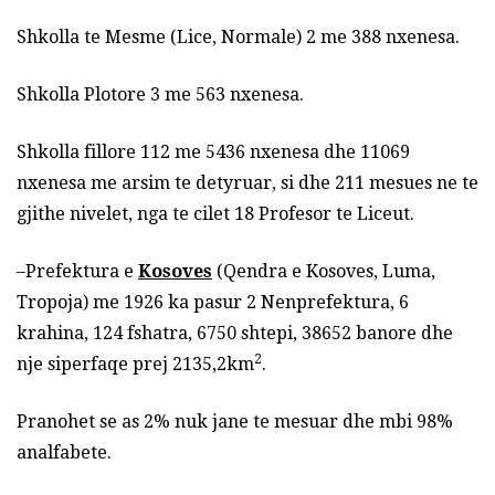
Shkolla te Mesme (Lice, Normale) 2 me 388 nxenesa.
Shkolla Plotore 3 me 563 nxenesa.
Shkolla fillore 112 me 5436 nxenesa dhe 11069
nxenesa me arsim te detyruar, si dhe 211 mesues ne te
gjithe nivelet, nga te cilet 18 Profesor te Liceut.
–Prefektura e
Kosoves
(Qendra e Kosoves, Luma,
Tropoja) me 1926 ka pasur 2 Nenprefektura, 6
krahina, 124 fshatra, 6750 shtepi, 38652 banore dhe
2
nje siperfaqe prej 2135,2km
.
Pranohet se as 2% nuk jane te mesuar dhe mbi 98%
analfabete.