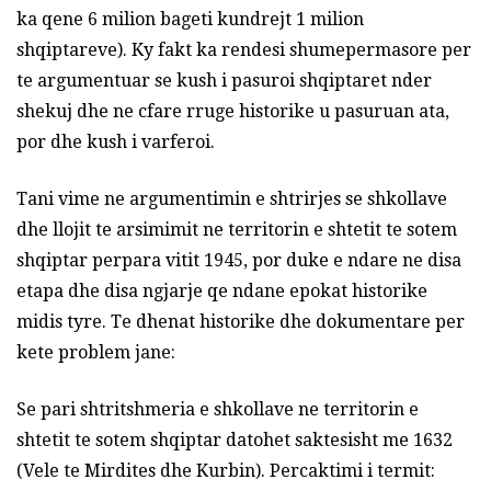
ka qene 6 milion bageti kundrejt 1 milion
shqiptareve). Ky fakt ka rendesi shumepermasore per
te argumentuar se kush i pasuroi shqiptaret nder
shekuj dhe ne cfare rruge historike u pasuruan ata,
por dhe kush i varferoi.
Tani vime ne argumentimin e shtrirjes se shkollave
dhe llojit te arsimimit ne territorin e shtetit te sotem
shqiptar perpara vitit 1945, por duke e ndare ne disa
etapa dhe disa ngjarje qe ndane epokat historike
midis tyre. Te dhenat historike dhe dokumentare per
kete problem jane:
Se pari shtritshmeria e shkollave ne territorin e
shtetit te sotem shqiptar datohet saktesisht me 1632
(Vele te Mirdites dhe Kurbin). Percaktimi i termit: