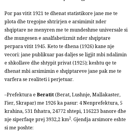
Por pas vitit 1921 te dhenat statistikore jane me te
plota dhe tregojne shtrirjen e arsimimit nder
shqiptare ne menyren me te mundeshme universale si
dhe mungesen e analfabetizmit nder shqiptare
perpara vitit 1945. Keto te dhena (1926) kane nje
vecori: jane publikuar pas daljes se ligjit mbi ndalimin
e shkollave dhe shtypit privat (1925); keshtu qe te
dhenat mbi arsimimin e shqiptareve jane pak me te
varfera se realiteti i perjetuar.
–Prefektura e
Beratit
(Berat, Lushnje, Mallakaster,
Fier, Skrapar) me 1926 ka pasur: 4 Nenprefektura, 5
krahina, 531 fshatra, 24772 shtepi, 116223 banore dhe
2
nje siperfaqe prej 3932,2 km
. Gjendja arsimore eshte
si me poshte: