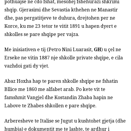
pothuajse ne cdo fshat, mesohej fshehurazi shkrimi
shqip. Gjerasimi dhe Sevastia kthehen ne Manastir
dhe, pas pergatitjeve te duhura, drejtohen per ne
Korce, ku me 23 tetor te vitit 1891 u hapen dyert e
shkolles se pare shqipe per vajza.
Me inisiativen e tij (Petro Nini Luarasit,
GH
) u çel ne
Erseke ne vitin 1887 nje shkolle private shqipe, e cila
vazhdoi gati dy vjet.
Abaz Hoxha hap te paren shkolle shqipe ne fshatin
Bllice me 1860 me alfabet arab. Po kete vit te
famshmit Vangjel dhe Kostandin Zhaba hapin ne
Labove te Zhabes shkollen e pare shqipe.
Arberesheve te Italise se Jugut u kushtohet gjetja (dhe
humbja) e dokumentit me te lashte, te ardhur i