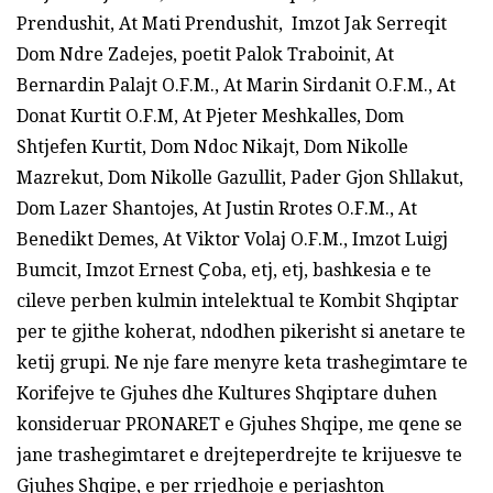
Prendushit, At Mati Prendushit, Imzot Jak Serreqit
Dom Ndre Zadejes, poetit Palok Traboinit, At
Bernardin Palajt O.F.M., At Marin Sirdanit O.F.M., At
Donat Kurtit O.F.M, At Pjeter Meshkalles, Dom
Shtjefen Kurtit, Dom Ndoc Nikajt, Dom Nikolle
Mazrekut, Dom Nikolle Gazullit, Pader Gjon Shllakut,
Dom Lazer Shantojes, At Justin Rrotes O.F.M., At
Benedikt Demes, At Viktor Volaj O.F.M., Imzot Luigj
Bumcit, Imzot Ernest Ҫoba, etj, etj, bashkesia e te
cileve perben kulmin intelektual te Kombit Shqiptar
per te gjithe koherat, ndodhen pikerisht si anetare te
ketij grupi. Ne nje fare menyre keta trashegimtare te
Korifejve te Gjuhes dhe Kultures Shqiptare duhen
konsideruar PRONARET e Gjuhes Shqipe, me qene se
jane trashegimtaret e drejteperdrejte te krijuesve te
Gjuhes Shqipe, e per rrjedhoje e perjashton