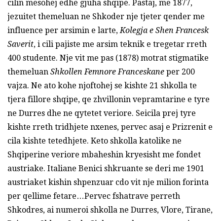
cilin mesohej edhe gjuha shqipe. Pastaj, me 1877,
jezuitet themeluan ne Shkoder nje tjeter qender me
influence per arsimin e larte,
Kolegja e Shen Francesk
Saverit
, i cili pajiste me arsim teknik e tregetar rreth
400 studente. Nje vit me pas (1878) motrat stigmatike
themeluan
Shkollen Femnore Franceskane
per 200
vajza. Ne ato kohe njoftohej se kishte 21 shkolla te
tjera fillore shqipe, qe zhvillonin vepramtarine e tyre
ne Durres dhe ne qytetet veriore. Seicila prej tyre
kishte rreth tridhjete nxenes, pervec asaj e Prizrenit e
cila kishte tetedhjete. Keto shkolla katolike ne
Shqiperine veriore mbaheshin kryesisht me fondet
austriake. Italiane Benici shkruante se deri me 1901
austriaket kishin shpenzuar cdo vit nje milion forinta
per qellime fetare…Pervec fshatrave perreth
Shkodres, ai numeroi shkolla ne Durres, Vlore, Tirane,