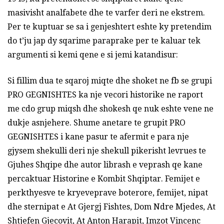
masivisht analfabete dhe te varfer deri ne ekstrem.
Per te kuptuar se sa i genjeshtert eshte ky pretendim
do t’ju jap dy sqarime paraprake per te kaluar tek
argumenti si kemi qene e si jemi katandisur:
Si fillim dua te sqaroj miqte dhe shoket ne fb se grupi
PRO GEGNISHTES ka nje vecori historike ne raport
me cdo grup miqsh dhe shokesh qe nuk eshte vene ne
dukje asnjehere. Shume anetare te grupit PRO
GEGNISHTES i kane pasur te afermit e para nje
gjysem shekulli deri nje shekull pikerisht levrues te
Gjuhes Shqipe dhe autor librash e veprash qe kane
percaktuar Historine e Kombit Shqiptar. Femijet e
perkthyesve te kryeveprave boterore, femijet, nipat
dhe sternipat e At Gjergj Fishtes, Dom Ndre Mjedes, At
Shtjefen Gjecovit, At Anton Harapit, Imzot Vincenc