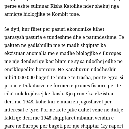
perse eshte sulmuar Kisha Katolike nder shekuj nga
armiqte biologjike te Kombit tone.
Se dyti, kur flitet per pasuri ekonomike kihet
parasysh pasuria e tundeshme dhe e patundeshme. Te
pakten ne gadishullin me te madh shqiptar ka
ekzistuar anomalia me e madhe biologjike e Europes
me nje dendesi qe kaq binte ne sy sa ndodhej edhe ne
enciklopedite boterore. Ne Karaburun ndodheshin
mbi 1 000 000 bageti te imta e te trasha, por te egra, si
prone e Dukatasve ne formen e prones fisnore per te
cilat nuk kujdesej kerkush. Kjo prone ka ekzistuar
deri me 1948, kohe kur e muaren jugosllavet per
interesat e tyre. Por ne kete pike duhet vene ne dukje
fakti qe deri me 1948 shqiptaret mbanin vendin e
pare ne Europe per bageti per nje shqiptar (ky raport