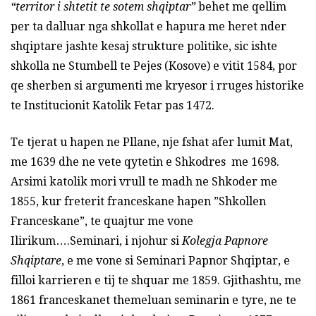
“territor i shtetit te sotem shqiptar”
behet me qellim
per ta dalluar nga shkollat e hapura me heret nder
shqiptare jashte kesaj strukture politike, sic ishte
shkolla ne Stumbell te Pejes (Kosove) e vitit 1584, por
qe sherben si argumenti me kryesor i rruges historike
te Institucionit Katolik Fetar pas 1472.
Te tjerat u hapen ne Pllane, nje fshat afer lumit Mat,
me 1639 dhe ne vete qytetin e Shkodres me 1698.
Arsimi katolik mori vrull te madh ne Shkoder me
1855, kur freterit franceskane hapen ”Shkollen
Franceskane”, te quajtur me vone
Ilirikum….Seminari, i njohur si
Kolegja Papnore
Shqiptare
, e me vone si Seminari Papnor Shqiptar, e
filloi karrieren e tij te shquar me 1859. Gjithashtu, me
1861 franceskanet themeluan seminarin e tyre, ne te