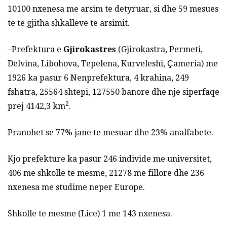
10100 nxenesa me arsim te detyruar, si dhe 59 mesues
te te gjitha shkalleve te arsimit.
–Prefektura e
Gjirokastres
(Gjirokastra, Permeti,
Delvina, Libohova, Tepelena, Kurveleshi, Ҫameria) me
1926 ka pasur 6 Nenprefektura, 4 krahina, 249
fshatra, 25564 shtepi, 127550 banore dhe nje siperfaqe
2
prej 4142,3 km
.
Pranohet se 77% jane te mesuar dhe 23% analfabete.
Kjo prefekture ka pasur 246 individe me universitet,
406 me shkolle te mesme, 21278 me fillore dhe 236
nxenesa me studime neper Europe.
Shkolle te mesme (Lice) 1 me 143 nxenesa.