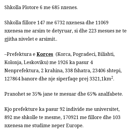
Shkolla Plotore 6 me 685 nxenes.
Shkolla fillore 147 me 6732 nxenesa dhe 11069
nxenesa me arsim te detyruar, si dhe 223 mesues ne te
gjitha nivelet e arsimit..
–Prefektura e
Korces
(Korca, Pogradeci, Bilishti,
Kolonja, Leskoviku) me 1926 ka pasur 4
Nenprefektura, 2 krahina, 338 fshatra, 23406 shtepi,
2
127864 banore dhe nje siperfaqe prej 3321,1km
.
Pranohet se 35% jane te mesuar dhe 65% analfabete.
Kjo prefekture ka pasur 92 individe me universitet,
892 me shkolle te mesme, 170921 me fillore dhe 103
nxenesa me studime neper Europe.