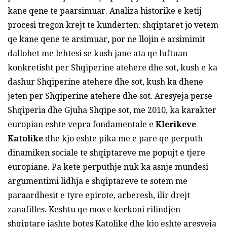
kane qene te paarsimuar. Analiza historike e ketij
procesi tregon krejt te kunderten: shqiptaret jo vetem
qe kane qene te arsimuar, por ne llojin e arsimimit
dallohet me lehtesi se kush jane ata qe luftuan
konkretisht per Shqiperine atehere dhe sot, kush e ka
dashur Shqiperine atehere dhe sot, kush ka dhene
jeten per Shqiperine atehere dhe sot. Aresyeja perse
Shqiperia dhe Gjuha Shqipe sot, me 2010, ka karakter
europian eshte vepra fondamentale e
Klerikeve
Katolike
dhe kjo eshte pika me e pare qe perputh
dinamiken sociale te shqiptareve me popujt e tjere
europiane. Pa kete perputhje nuk ka asnje mundesi
argumentimi lidhja e shqiptareve te sotem me
paraardhesit e tyre epirote, arberesh, ilir drejt
zanafilles. Keshtu qe mos e kerkoni rilindjen
shqiptare jashte botes Katolike dhe kjo eshte aresyeja