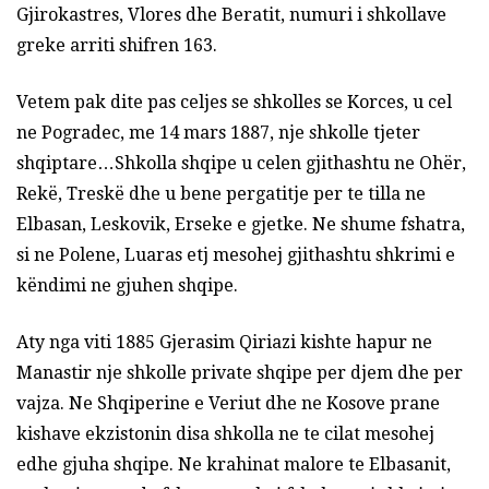
Gjirokastres, Vlores dhe Beratit, numuri i shkollave
greke arriti shifren 163.
Vetem pak dite pas celjes se shkolles se Korces, u cel
ne Pogradec, me 14 mars 1887, nje shkolle tjeter
shqiptare…Shkolla shqipe u celen gjithashtu ne Ohër,
Rekë, Treskë dhe u bene pergatitje per te tilla ne
Elbasan, Leskovik, Erseke e gjetke. Ne shume fshatra,
si ne Polene, Luaras etj mesohej gjithashtu shkrimi e
këndimi ne gjuhen shqipe.
Aty nga viti 1885 Gjerasim Qiriazi kishte hapur ne
Manastir nje shkolle private shqipe per djem dhe per
vajza. Ne Shqiperine e Veriut dhe ne Kosove prane
kishave ekzistonin disa shkolla ne te cilat mesohej
edhe gjuha shqipe. Ne krahinat malore te Elbasanit,