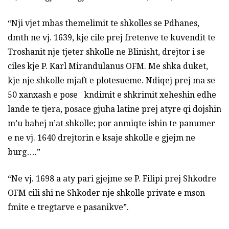
“Nji vjet mbas themelimit te shkolles se Pdhanes,
dmth ne vj. 1639, kje cile prej fretenve te kuvendit te
Troshanit nje tjeter shkolle ne Blinisht, drejtor i se
ciles kje P. Karl Mirandulanus OFM. Me shka duket,
kje nje shkolle mjaft e plotesueme. Ndiqej prej ma se
50 xanxash e pose kndimit e shkrimit xeheshin edhe
lande te tjera, posace gjuha latine prej atyre qi dojshin
m’u bahej n’at shkolle; por anmiqte ishin te panumer
e ne vj. 1640 drejtorin e ksaje shkolle e gjejm ne
burg….”
“Ne vj. 1698 a aty pari gjejme se P. Filipi prej Shkodre
OFM cili shi ne Shkoder nje shkolle private e mson
fmite e tregtarve e pasanikve”.