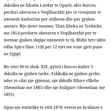
shkolles ne fshatin Lavdar te Oparit, afer Korces,
perdori abetaren e Veqilharxhit per te rrenjosur te
nxenesit dashurine per atdheun dhe per gjuhen
amtare. Nje tjeter mesues, Than Xheka ne Trebicke,
me 1854 perdorte abetaren e Veqilharxhit per te
mesuar gjuhen shqipe nxenesve te tij. Midis tyre ishte
edhe Spiro Dine, i cili per 12 vjet me vone gjeti pune
ne Egjipt.
Ne vitet 80 te shek. XIX, qyteti i Korces kishte 3
shkolla ne gjuhen turke, 4 shkolla ne gjuhen greke,
nder te cilat nje gjimnaz, nje shkolle fillore vlllehe
(themeluar me 1885) dhe nje bullgare (themeluar me
1891).
Sipas nje statistike te vitit 1878, vetem ne krahinat e