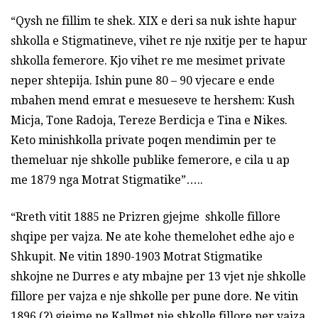
“Qysh ne fillim te shek. XIX e deri sa nuk ishte hapur
shkolla e Stigmatineve, vihet re nje nxitje per te hapur
shkolla femerore. Kjo vihet re me mesimet private
neper shtepija. Ishin pune 80 – 90 vjecare e ende
mbahen mend emrat e mesueseve te hershem: Kush
Micja, Tone Radoja, Tereze Berdicja e Tina e Nikes.
Keto minishkolla private poqen mendimin per te
themeluar nje shkolle publike femerore, e cila u ap
me 1879 nga Motrat Stigmatike”…..
“Rreth vitit 1885 ne Prizren gjejme shkolle fillore
shqipe per vajza. Ne ate kohe themelohet edhe ajo e
Shkupit. Ne vitin 1890-1903 Motrat Stigmatike
shkojne ne Durres e aty mbajne per 13 vjet nje shkolle
fillore per vajza e nje shkolle per pune dore. Ne vitin
1896 (?) gjejme ne Kallmet nje shkolle fillore per vajza