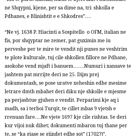
ne Shqypni, kjene, per sa dime na, tri: shkolla e
Pdhanes, e Blinishtit e e Shkodres”….
“Ne vj. 1638 P. Hiacinti a Sospitello o OFM, italian ne
fis, por shqyptar ne zemer, pat guximin me iu
perveshe per te mire te vendit nji punes ne veshtrim
te plote kulturale, tuj cile shkollen fillore ne Pdhane,
asokohe vend mjaft i banuem…….Numuri i xansave te
jashtem pat mrrijte deri ne 25. Dijm prej
dokumentash, se pose uratve xeheshin edhe mesime
letrare dmth mbahet deri diku nje shkolle e mjesme
pa perjashtue gjuhen e vendit. Perparimi kje aq i
madh, sa i terboi Turqit, te cillet mbas 9 vjetsh e
rrenuan fare….Ne vjete 1697 kje cile rishtas. Se deri
kur vijoi nuk dihet; dokumenti mbaron tuj thane per
te, se “ka gjase se gjindet edhe sot” (1702?)”.