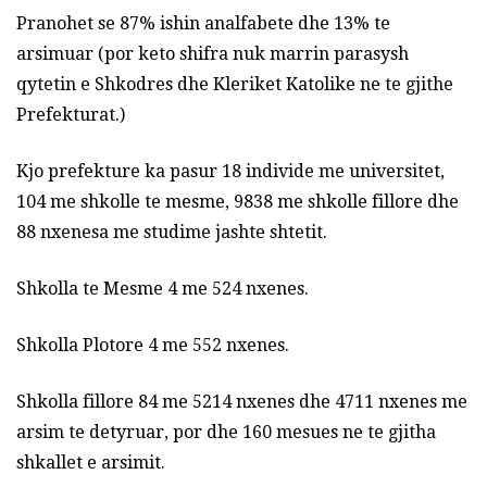
Pranohet se 87% ishin analfabete dhe 13% te
arsimuar (por keto shifra nuk marrin parasysh
qytetin e Shkodres dhe Kleriket Katolike ne te gjithe
Prefekturat.)
Kjo prefekture ka pasur 18 individe me universitet,
104 me shkolle te mesme, 9838 me shkolle fillore dhe
88 nxenesa me studime jashte shtetit.
Shkolla te Mesme 4 me 524 nxenes.
Shkolla Plotore 4 me 552 nxenes.
Shkolla fillore 84 me 5214 nxenes dhe 4711 nxenes me
arsim te detyruar, por dhe 160 mesues ne te gjitha
shkallet e arsimit.