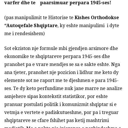
varfer dhe te paarsimuar perpara 1945-ses!
(pas manipulimit te Historise te
Kishes Orthodokse
“Autoqefale Shqiptare
, ky eshte manipulimi i dyte
me i rendesishem)
Sot ekziston nje formule mbi gjendjen arsimore dhe
ekonomike te shqiptareve perpara 1945-ses dhe
pranohet pa e vrare mendjes se sa e sakte eshte. Nga
ana tjeter, pranohet nje pozicion i lidhur me keto dy
elemente sot ne raport me te djeshmen e para 1945-
ses. Te dy keto perfundime nuk jane marre ne analize
asnjehere sipas kontekstit statistikor, por eshte
pranuar postulati politik i komunizmit shqiptar si e
vetmja e vertete e padiskutueshme, por pa i treguar
shqiptareve se cfare fshihet pas ketij mashtrimi