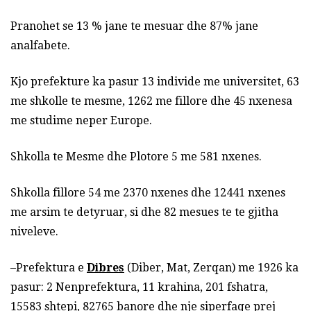
Pranohet se 13 % jane te mesuar dhe 87% jane
analfabete.
Kjo prefekture ka pasur 13 individe me universitet, 63
me shkolle te mesme, 1262 me fillore dhe 45 nxenesa
me studime neper Europe.
Shkolla te Mesme dhe Plotore 5 me 581 nxenes.
Shkolla fillore 54 me 2370 nxenes dhe 12441 nxenes
me arsim te detyruar, si dhe 82 mesues te te gjitha
niveleve.
–Prefektura e
Dibres
(Diber, Mat, Zerqan) me 1926 ka
pasur: 2 Nenprefektura, 11 krahina, 201 fshatra,
15583 shtepi, 82765 banore dhe nje siperfaqe prej