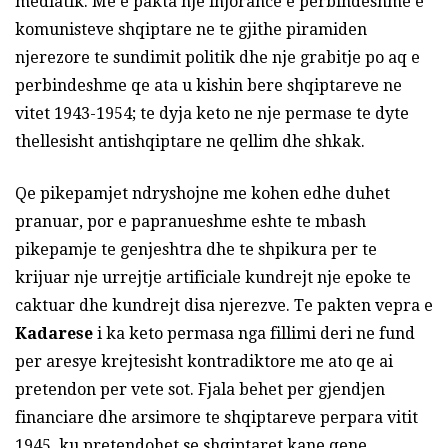
mediatik. Me e pakta nje injorance e perbindeshme e
komunisteve shqiptare ne te gjithe piramiden
njerezore te sundimit politik dhe nje grabitje po aq e
perbindeshme qe ata u kishin bere shqiptareve ne
vitet 1943-1954; te dyja keto ne nje permase te dyte
thellesisht antishqiptare ne qellim dhe shkak.
Qe pikepamjet ndryshojne me kohen edhe duhet
pranuar, por e papranueshme eshte te mbash
pikepamje te genjeshtra dhe te shpikura per te
krijuar nje urrejtje artificiale kundrejt nje epoke te
caktuar dhe kundrejt disa njerezve. Te pakten vepra e
Kadarese
i ka keto permasa nga fillimi deri ne fund
per aresye krejtesisht kontradiktore me ato qe ai
pretendon per vete sot. Fjala behet per gjendjen
financiare dhe arsimore te shqiptareve perpara vitit
1945, ku pretendohet se shqiptaret kane qene