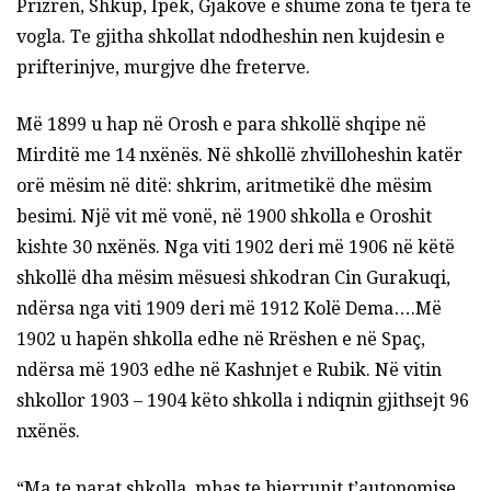
Prizren, Shkup, Ipek, Gjakove e shume zona te tjera te
vogla. Te gjitha shkollat ndodheshin nen kujdesin e
prifterinjve, murgjve dhe freterve.
Më 1899 u hap në Orosh e para shkollë shqipe në
Mirditë me 14 nxënës. Në shkollë zhvilloheshin katër
orë mësim në ditë: shkrim, aritmetikë dhe mësim
besimi. Një vit më vonë, në 1900 shkolla e Oroshit
kishte 30 nxënës. Nga viti 1902 deri më 1906 në këtë
shkollë dha mësim mësuesi shkodran Cin Gurakuqi,
ndërsa nga viti 1909 deri më 1912 Kolë Dema….Më
1902 u hapën shkolla edhe në Rrëshen e në Spaç,
ndërsa më 1903 edhe në Kashnjet e Rubik. Në vitin
shkollor 1903 – 1904 këto shkolla i ndiqnin gjithsejt 96
nxënës.
“Ma te parat shkolla, mbas te bjerrunit t’autonomise