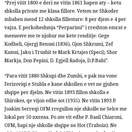
“Prej vitit 1800 e deri ne vitin 1861 hapen aty – ketu
shkolla private me klasa fillore. Vetem ne Shkoder
mbahen mend 12 shkolla fillestare: 8 per djem e 4 per
vajza. E perkoheshmja “Perparimi” i rreshton emrat e
mesuesve me te njohur me kete renditje: Gege
Kodheli, Gjergj Benusi (1836), Gjon Shkrumi, Zef
Kamsi, Jaku i Trushit te Mark Krtajes (Speci), Shor
Markja, Don Pepini, D. Egjell Radoja, D.P.Babi”.
“Para vitit 1880 Shkupi dhe Zumbi, e pak ma vone
Ferizoviqi e Stubla e kane shkollen e vet ne gjuhen
shqipe per djelm. Ne vitin 1893 fillon shkolla e
Shirokes, qe vijon edhe sot (1935). Ne vitin 1893 P.
Joakim Serreqi OFM rregullon nje shkolle ne Selce me
lokal per 50 nxensa. Po ate vit edhe P. Basil Chiaroni,
OFM, hapi nje shkolle shqipe ne Hot (Traboin). Ne