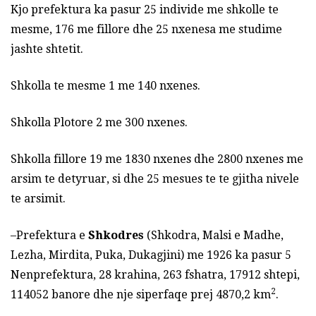
Kjo prefektura ka pasur 25 individe me shkolle te
mesme, 176 me fillore dhe 25 nxenesa me studime
jashte shtetit.
Shkolla te mesme 1 me 140 nxenes.
Shkolla Plotore 2 me 300 nxenes.
Shkolla fillore 19 me 1830 nxenes dhe 2800 nxenes me
arsim te detyruar, si dhe 25 mesues te te gjitha nivele
te arsimit.
–Prefektura e
Shkodres
(Shkodra, Malsi e Madhe,
Lezha, Mirdita, Puka, Dukagjini) me 1926 ka pasur 5
Nenprefektura, 28 krahina, 263 fshatra, 17912 shtepi,
2
114052 banore dhe nje siperfaqe prej 4870,2 km
.