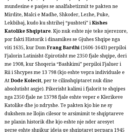
mundesine e pasjes se analfabetizmit te pakten ne
Mirdite, Malci e Madhe, Shkoder, Lezhe, Puke,
Lekbibaj, kudo ku shtrihej “pushteti” i
Kishes
Katolike Shqiptare
. Kjo nuk eshte nje teke njerezore,
por fakti Historik i dinamikes se Gjuhes Shqipe nga
viti 1635, kur Dom
Frang Bardhi
(1606-1643) perpiloi
Fjalorin Latinisht-Epirotisht me 2350 fjale shqipe, deri
me 1908, kur Shoqeria “Bashkimi” perpiloi Fjaluer i
Rii i Shcypes me 13 798 (kjo eshte vepra individuale e
At
Dode Kolecit
, per te cilinshqiptaret nuk dine
absolutisht asgje). Pikerisht kalimi i fjalorit te shqipes
nga 2350 fjale ne 13798 fjale eshte veper e Klerikeve
Katolike dhe jo ndryshe. Te pakten kjo bie ne sy
dukshem ne llojin cilesor te arsimimit te shqiptareve
ne planin historik dhe kjo eshte nje nder aresyet
perse eshte shpikur ideja qe shqiptaret perpara 1945