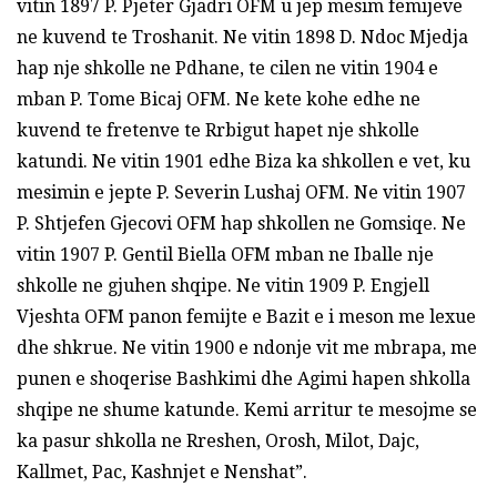
vitin 1897 P. Pjeter Gjadri OFM u jep mesim femijeve
ne kuvend te Troshanit. Ne vitin 1898 D. Ndoc Mjedja
hap nje shkolle ne Pdhane, te cilen ne vitin 1904 e
mban P. Tome Bicaj OFM. Ne kete kohe edhe ne
kuvend te fretenve te Rrbigut hapet nje shkolle
katundi. Ne vitin 1901 edhe Biza ka shkollen e vet, ku
mesimin e jepte P. Severin Lushaj OFM. Ne vitin 1907
P. Shtjefen Gjecovi OFM hap shkollen ne Gomsiqe. Ne
vitin 1907 P. Gentil Biella OFM mban ne Iballe nje
shkolle ne gjuhen shqipe. Ne vitin 1909 P. Engjell
Vjeshta OFM panon femijte e Bazit e i meson me lexue
dhe shkrue. Ne vitin 1900 e ndonje vit me mbrapa, me
punen e shoqerise Bashkimi dhe Agimi hapen shkolla
shqipe ne shume katunde. Kemi arritur te mesojme se
ka pasur shkolla ne Rreshen, Orosh, Milot, Dajc,
Kallmet, Pac, Kashnjet e Nenshat”.