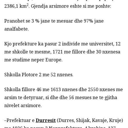
2
2386,1 km
. Gjendja arsimore eshte si me poshte:
Pranohet se 3 % jane te mesuar dhe 97% jane
analfabete.
Kjo prefekture ka pasur 2 individe me universitet, 12
me shkolle te mesme, 1721 me fillore dhe 30 nxenesa
me studime neper Europe.
Shkolla Plotore 2 me 52 nxenes.
Shkolla fillore 46 me 1613 nxenes dhe 2550 nxenes me
arsim te detyruar, si dhe dhe 56 mesues ne te gjitha
nivelet arsimore.
–Prefektuar e
Durresit
(Durres, Shijak, Kavaje, Kruje)