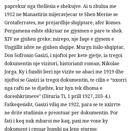
paprekur nga thellesia e shekujve. Ai u zbulua me
1912 ne Manastirin mijeravjecar te Shen Merise se
Grotaferrates, me prejardhje shqiptare, afer Romes.
Pergamena eshte shkruar ne gjysmen e pare te shek.
XIV ne gjuhen greke; mirepo, nje faqe e gjysem e
Ungjillit ishte ne gjuhen shqipe. Murgu italo-shqiptar,
Don Sofronio Gasizi, i njoftoi per kete gjetje, ia tregoi
dokumentin nje vizitori, historianit romun, Nikolae
Jorga. Ky i fundit beri nje vizite ne abaci me 1919 dhe
njoftoi se Gasizi ia tregoi dokumentin, te cilin e “nxorri
nga rafti ne te djathte, kur hyn tek dhoma e
doreshkrimeve” (Dituria Ti, 1 prill 1927, 203-4.).
Fatkeqesisht, Gasizi vdiq me 1922, para se te nxirrte
ne drite studimin e premtuar per dokumentin. Por
fati i keq nuk mbaroi me kaq, pasi me vone ky
dokument i cmuar humbi pa lene gjurme.