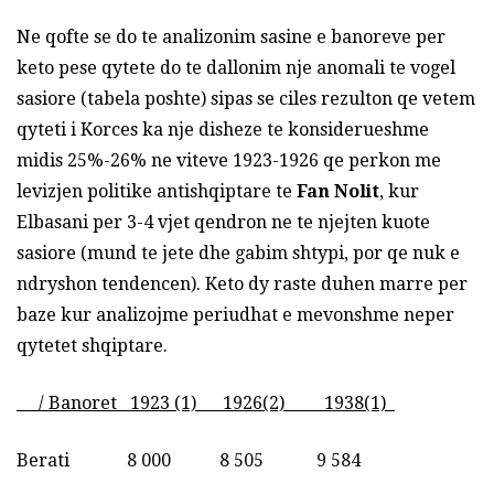
Ne qofte se do te analizonim sasine e banoreve per
keto pese qytete do te dallonim nje anomali te vogel
sasiore (tabela poshte) sipas se ciles rezulton qe vetem
qyteti i Korces ka nje disheze te konsiderueshme
midis 25%-26% ne viteve 1923-1926 qe perkon me
levizjen politike antishqiptare te
Fan Nolit
, kur
Elbasani per 3-4 vjet qendron ne te njejten kuote
sasiore (mund te jete dhe gabim shtypi, por qe nuk e
ndryshon tendencen). Keto dy raste duhen marre per
baze kur analizojme periudhat e mevonshme neper
qytetet shqiptare.
/ Banoret 1923 (1) 1926(2) 1938(1)
Berati 8 000 8 505 9 584