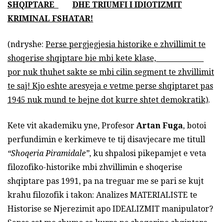
SHQIPTARE
DHE TRIUMFI I IDIOTIZMIT
KRIMINAL FSHATAR!
(ndryshe:
Perse pergjegjesia historike e zhvillimit te
shoqerise shqiptare bie mbi kete klase,
por nuk thuhet sakte se mbi cilin segment te zhvillimit
te saj! Kjo eshte aresyeja e vetme perse shqiptaret pas
1945 nuk mund te bejne dot kurre shtet demokratik)
.
Kete vit akademiku yne, Profesor
Artan Fuga
, botoi
perfundimin e kerkimeve te tij disavjecare me titull
“Shoqeria Piramidale”
, ku shpalosi pikepamjet e veta
filozofiko-historike mbi zhvillimin e shoqerise
shqiptare pas 1991, pa na treguar me se pari se kujt
krahu filozofik i takon: Analizes MATERIALISTE te
Historise se Njerezimit apo IDEALIZMIT manipulator?