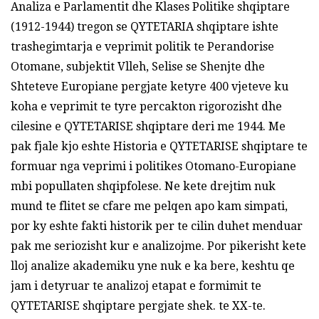
Analiza e Parlamentit dhe Klases Politike shqiptare
(1912-1944) tregon se QYTETARIA shqiptare ishte
trashegimtarja e veprimit politik te Perandorise
Otomane, subjektit Vlleh, Selise se Shenjte dhe
Shteteve Europiane pergjate ketyre 400 vjeteve ku
koha e veprimit te tyre percakton rigorozisht dhe
cilesine e QYTETARISE shqiptare deri me 1944. Me
pak fjale kjo eshte Historia e QYTETARISE shqiptare te
formuar nga veprimi i politikes Otomano-Europiane
mbi popullaten shqipfolese. Ne kete drejtim nuk
mund te flitet se cfare me pelqen apo kam simpati,
por ky eshte fakti historik per te cilin duhet menduar
pak me seriozisht kur e analizojme. Por pikerisht kete
lloj analize akademiku yne nuk e ka bere, keshtu qe
jam i detyruar te analizoj etapat e formimit te
QYTETARISE shqiptare pergjate shek. te XX-te.