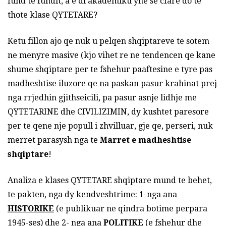
fund te fundit, a e di akademiku yne se cfare do te
thote klase QYTETARE?
Ketu fillon ajo qe nuk u pelqen shqiptareve te sotem
ne menyre masive (kjo vihet re ne tendencen qe kane
shume shqiptare per te fshehur paaftesine e tyre pas
madheshtise iluzore qe na paskan pasur krahinat prej
nga rrjedhin gjithseicili, pa pasur asnje lidhje me
QYTETARINE dhe CIVILIZIMIN, dy kushtet paresore
per te qene nje popull i zhvilluar, gje qe, perseri, nuk
merret parasysh nga te
Marret e madheshtise
shqiptare
!
Analiza e klases QYTETARE shqiptare mund te behet,
te pakten, nga dy kendveshtrime: 1-nga ana
HISTORIKE
(e publikuar ne qindra botime perpara
1945-ses) dhe 2- nga ana
POLITIKE
(e fshehur dhe