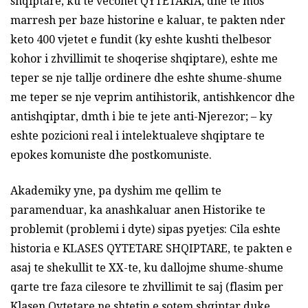
shqiptare, ku te vecohet QYTETARIA, dhe te mos
marresh per baze historine e kaluar, te pakten nder
keto 400 vjetet e fundit (ky eshte kushti thelbesor
kohor i zhvillimit te shoqerise shqiptare), eshte me
teper se nje tallje ordinere dhe eshte shume-shume
me teper se nje veprim antihistorik, antishkencor dhe
antishqiptar, dmth i bie te jete anti-Njerezor; – ky
eshte pozicioni real i intelektualeve shqiptare te
epokes komuniste dhe postkomuniste.
Akademiky yne, pa dyshim me qellim te
paramenduar, ka anashkaluar anen Historike te
problemit (problemi i dyte) sipas pyetjes: Cila eshte
historia e KLASES QYTETARE SHQIPTARE, te pakten e
asaj te shekullit te XX-te, ku dallojme shume-shume
qarte tre faza cilesore te zhvillimit te saj (flasim per
Klasen Qytetare ne shtetin e sotem shqiptar duke