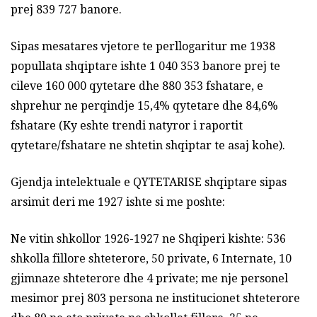
prej 839 727 banore.
Sipas mesatares vjetore te perllogaritur me 1938
popullata shqiptare ishte 1 040 353 banore prej te
cileve 160 000 qytetare dhe 880 353 fshatare, e
shprehur ne perqindje 15,4% qytetare dhe 84,6%
fshatare (Ky eshte trendi natyror i raportit
qytetare/fshatare ne shtetin shqiptar te asaj kohe).
Gjendja intelektuale e QYTETARISE shqiptare sipas
arsimit deri me 1927 ishte si me poshte:
Ne vitin shkollor 1926-1927 ne Shqiperi kishte: 536
shkolla fillore shteterore, 50 private, 6 Internate, 10
gjimnaze shteterore dhe 4 private; me nje personel
mesimor prej 803 persona ne institucionet shteterore