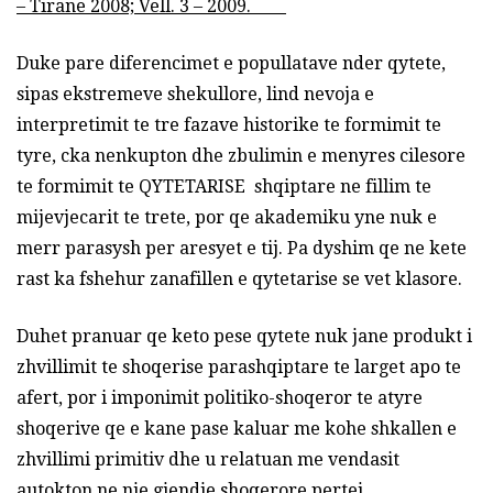
– Tirane 2008; Vell. 3 – 2009.
Duke pare diferencimet e popullatave nder qytete,
sipas ekstremeve shekullore, lind nevoja e
interpretimit te tre fazave historike te formimit te
tyre, cka nenkupton dhe zbulimin e menyres cilesore
te formimit te QYTETARISE shqiptare ne fillim te
mijevjecarit te trete, por qe akademiku yne nuk e
merr parasysh per aresyet e tij. Pa dyshim qe ne kete
rast ka fshehur zanafillen e qytetarise se vet klasore.
Duhet pranuar qe keto pese qytete nuk jane produkt i
zhvillimit te shoqerise parashqiptare te larget apo te
afert, por i imponimit politiko-shoqeror te atyre
shoqerive qe e kane pase kaluar me kohe shkallen e
zhvillimi primitiv dhe u relatuan me vendasit
autokton ne nje gjendje shoqerore pertej