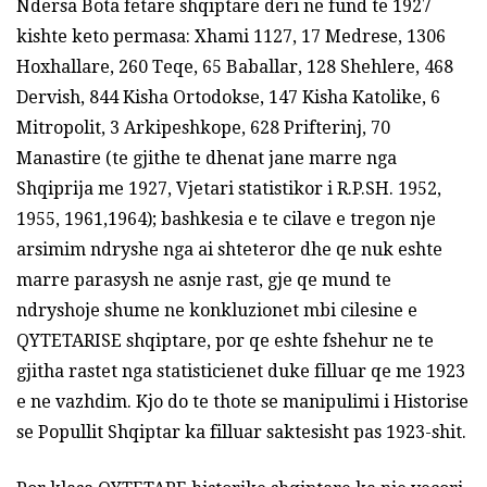
Ndersa Bota fetare shqiptare deri ne fund te 1927
kishte keto permasa: Xhami 1127, 17 Medrese, 1306
Hoxhallare, 260 Teqe, 65 Baballar, 128 Shehlere, 468
Dervish, 844 Kisha Ortodokse, 147 Kisha Katolike, 6
Mitropolit, 3 Arkipeshkope, 628 Prifterinj, 70
Manastire (te gjithe te dhenat jane marre nga
Shqiprija me 1927, Vjetari statistikor i R.P.SH. 1952,
1955, 1961,1964); bashkesia e te cilave e tregon nje
arsimim ndryshe nga ai shteteror dhe qe nuk eshte
marre parasysh ne asnje rast, gje qe mund te
ndryshoje shume ne konkluzionet mbi cilesine e
QYTETARISE shqiptare, por qe eshte fshehur ne te
gjitha rastet nga statisticienet duke filluar qe me 1923
e ne vazhdim. Kjo do te thote se manipulimi i Historise
se Popullit Shqiptar ka filluar saktesisht pas 1923-shit.