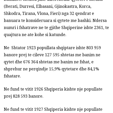
(Berati, Durresi, Elbasani, Gjinokastra, Korca,
Shkodra, Tirana, Vlona, Fieri) nga 32 qendrat e
banuara te konsideruara si qytete me bashki. Ndersa
numri i fshatrave ne te gjithe Shqiperine ishte 2361, te
quajtura ne ate kohe si katunde.
Ne Shtator 1923 popullata shqiptare ishte 803 959
banore prej te cileve 127 595 shtetas me banim ne
qytet dhe 676 364 shtetas me banim ne fshat, e
shprehur ne perqindje 15,9% qytetare dhe 84,1%
fshatare.
Ne fund te vitit 1926 Shqiperia kishte nje popullate
prej 828 593 banore.
Ne fund te vitit 1927 Shqiperia kishte nje popullate