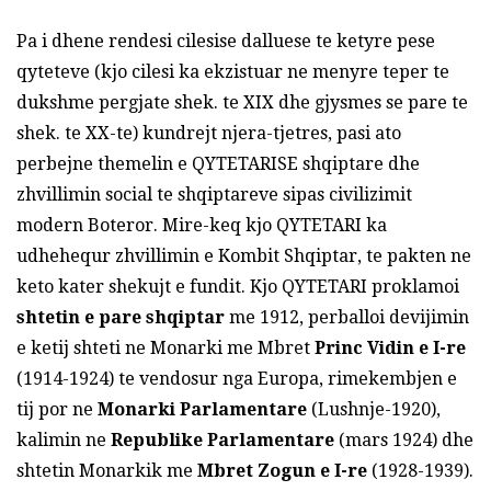
Pa i dhene rendesi cilesise dalluese te ketyre pese
qyteteve (kjo cilesi ka ekzistuar ne menyre teper te
dukshme pergjate shek. te XIX dhe gjysmes se pare te
shek. te XX-te) kundrejt njera-tjetres, pasi ato
perbejne themelin e QYTETARISE shqiptare dhe
zhvillimin social te shqiptareve sipas civilizimit
modern Boteror. Mire-keq kjo QYTETARI ka
udhehequr zhvillimin e Kombit Shqiptar, te pakten ne
keto kater shekujt e fundit. Kjo QYTETARI proklamoi
shtetin e pare shqiptar
me 1912, perballoi devijimin
e ketij shteti ne Monarki me Mbret
Princ Vidin e
I
-re
(1914-1924) te vendosur nga Europa, rimekembjen e
tij por ne
Monarki Parlamentare
(Lushnje-1920),
kalimin ne
Republike Parlamentare
(mars 1924) dhe
shtetin Monarkik me
Mbret Zogun e
I
-re
(1928-1939).