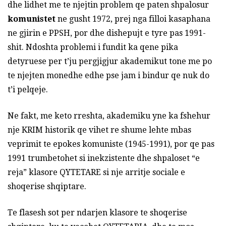
dhe lidhet me te njejtin problem qe paten shpalosur
komunistet
ne gusht 1972, prej nga filloi kasaphana
ne gjirin e PPSH, por dhe dishepujt e tyre pas 1991-
shit. Ndoshta problemi i fundit ka qene pika
detyruese per t’ju pergjigjur akademikut tone me po
te njejten monedhe edhe pse jam i bindur qe nuk do
t’i pelqeje.
Ne fakt, me keto rreshta, akademiku yne ka fshehur
nje KRIM historik qe vihet re shume lehte mbas
veprimit te epokes komuniste (1945-1991), por qe pas
1991 trumbetohet si inekzistente dhe shpaloset “e
reja” klasore QYTETARE si nje arritje sociale e
shoqerise shqiptare.
Te flasesh sot per ndarjen klasore te shoqerise