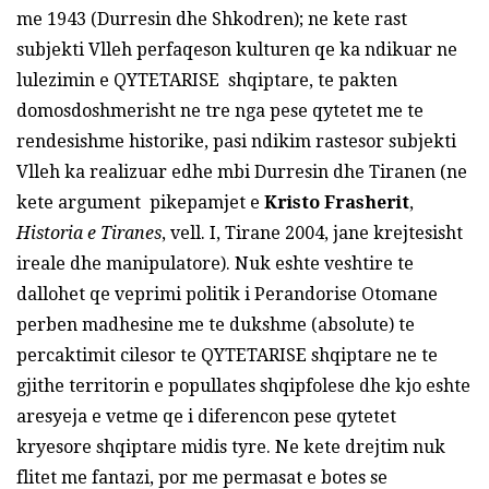
me 1943 (Durresin dhe Shkodren); ne kete rast
subjekti Vlleh perfaqeson kulturen qe ka ndikuar ne
lulezimin e QYTETARISE shqiptare, te pakten
domosdoshmerisht ne tre nga pese qytetet me te
rendesishme historike, pasi ndikim rastesor subjekti
Vlleh ka realizuar edhe mbi Durresin dhe Tiranen (ne
kete argument pikepamjet e
Kristo Frasherit
,
Historia e Tiranes
, vell. I, Tirane 2004, jane krejtesisht
ireale dhe manipulatore). Nuk eshte veshtire te
dallohet qe veprimi politik i Perandorise Otomane
perben madhesine me te dukshme (absolute) te
percaktimit cilesor te QYTETARISE shqiptare ne te
gjithe territorin e popullates shqipfolese dhe kjo eshte
aresyeja e vetme qe i diferencon pese qytetet
kryesore shqiptare midis tyre. Ne kete drejtim nuk
flitet me fantazi, por me permasat e botes se