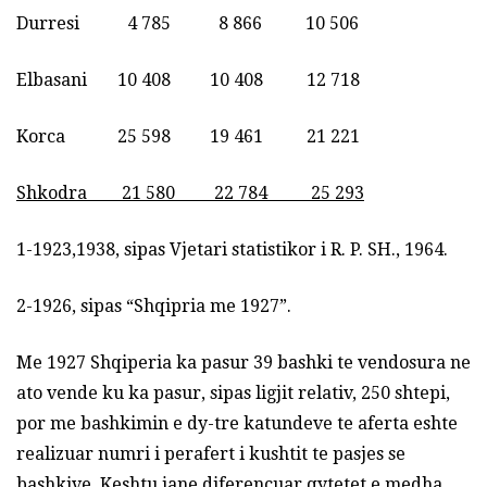
Durresi 4 785 8 866 10 506
Elbasani 10 408 10 408 12 718
Korca 25 598 19 461 21 221
Shkodra 21 580 22 784 25 293
1-1923,1938, sipas Vjetari statistikor i R. P. SH., 1964.
2-1926, sipas “Shqipria me 1927”.
Me 1927 Shqiperia ka pasur 39 bashki te vendosura ne
ato vende ku ka pasur, sipas ligjit relativ, 250 shtepi,
por me bashkimin e dy-tre katundeve te aferta eshte
realizuar numri i perafert i kushtit te pasjes se
bashkive. Keshtu jane diferencuar qytetet e medha