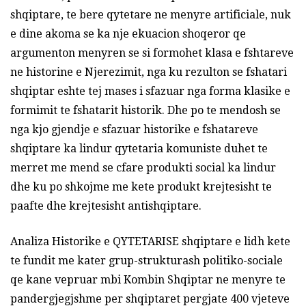
shqiptare, te bere qytetare ne menyre artificiale, nuk
e dine akoma se ka nje ekuacion shoqeror qe
argumenton menyren se si formohet klasa e fshtareve
ne historine e Njerezimit, nga ku rezulton se fshatari
shqiptar eshte tej mases i sfazuar nga forma klasike e
formimit te fshatarit historik. Dhe po te mendosh se
nga kjo gjendje e sfazuar historike e fshatareve
shqiptare ka lindur qytetaria komuniste duhet te
merret me mend se cfare produkti social ka lindur
dhe ku po shkojme me kete produkt krejtesisht te
paafte dhe krejtesisht antishqiptare.
Analiza Historike e QYTETARISE shqiptare e lidh kete
te fundit me kater grup-strukturash politiko-sociale
qe kane vepruar mbi Kombin Shqiptar ne menyre te
pandergjegjshme per shqiptaret pergjate 400 vjeteve