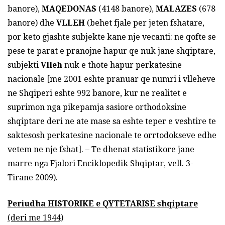
banore),
MAQEDONAS
(4148 banore),
MALAZES
(678
banore) dhe
VLLEH
(behet fjale per jeten fshatare,
por keto gjashte subjekte kane nje vecanti: ne qofte se
pese te parat e pranojne hapur qe nuk jane shqiptare,
subjekti
Vlleh
nuk e thote hapur perkatesine
nacionale [me 2001 eshte pranuar qe numri i vlleheve
ne Shqiperi eshte 992 banore, kur ne realitet e
suprimon nga pikepamja sasiore orthodoksine
shqiptare deri ne ate mase sa eshte teper e veshtire te
saktesosh perkatesine nacionale te orrtodokseve edhe
vetem ne nje fshat]. – Te dhenat statistikore jane
marre nga Fjalori Enciklopedik Shqiptar, vell. 3-
Tirane 2009).
Periudha HISTORIKE e QYTETARISE shqiptare
(deri me 1944)