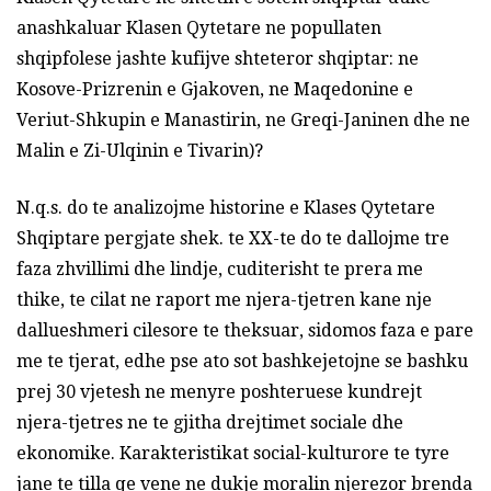
anashkaluar Klasen Qytetare ne popullaten
shqipfolese jashte kufijve shteteror shqiptar: ne
Kosove-Prizrenin e Gjakoven, ne Maqedonine e
Veriut-Shkupin e Manastirin, ne Greqi-Janinen dhe ne
Malin e Zi-Ulqinin e Tivarin)?
N.q.s. do te analizojme historine e Klases Qytetare
Shqiptare pergjate shek. te XX-te do te dallojme tre
faza zhvillimi dhe lindje, cuditerisht te prera me
thike, te cilat ne raport me njera-tjetren kane nje
dallueshmeri cilesore te theksuar, sidomos faza e pare
me te tjerat, edhe pse ato sot bashkejetojne se bashku
prej 30 vjetesh ne menyre poshteruese kundrejt
njera-tjetres ne te gjitha drejtimet sociale dhe
ekonomike. Karakteristikat social-kulturore te tyre
jane te tilla qe vene ne dukje moralin njerezor brenda