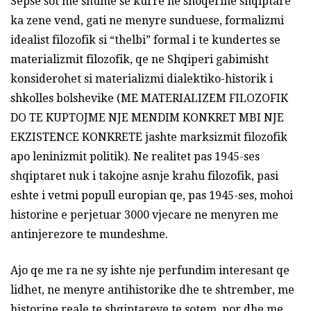
Sepse sot me shume se kurre ne shoqerine shqiptare
ka zene vend, gati ne menyre sunduese, formalizmi
idealist filozofik si “thelbi” formal i te kundertes se
materializmit filozofik, qe ne Shqiperi gabimisht
konsiderohet si materializmi dialektiko-historik i
shkolles bolshevike (ME MATERIALIZEM FILOZOFIK
DO TE KUPTOJME NJE MENDIM KONKRET MBI NJE
EKZISTENCE KONKRETE jashte marksizmit filozofik
apo leninizmit politik). Ne realitet pas 1945-ses
shqiptaret nuk i takojne asnje krahu filozofik, pasi
eshte i vetmi popull europian qe, pas 1945-ses, mohoi
historine e perjetuar 3000 vjecare ne menyren me
antinjerezore te mundeshme.
Ajo qe me ra ne sy ishte nje perfundim interesant qe
lidhet, ne menyre antihistorike dhe te shtrember, me
historine reale te shqiptareve te sotem, por dhe me