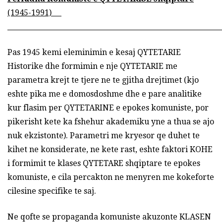
(1945-1991)
Pas 1945 kemi eleminimin e kesaj QYTETARIE
Historike dhe formimin e nje QYTETARIE me
parametra krejt te tjere ne te gjitha drejtimet (kjo
eshte pika me e domosdoshme dhe e pare analitike
kur flasim per QYTETARINE e epokes komuniste, por
pikerisht kete ka fshehur akademiku yne a thua se ajo
nuk ekzistonte). Parametri me kryesor qe duhet te
kihet ne konsiderate, ne kete rast, eshte faktori KOHE
i formimit te klases QYTETARE shqiptare te epokes
komuniste, e cila percakton ne menyren me kokeforte
cilesine specifike te saj.
Ne qofte se propaganda komuniste akuzonte KLASEN