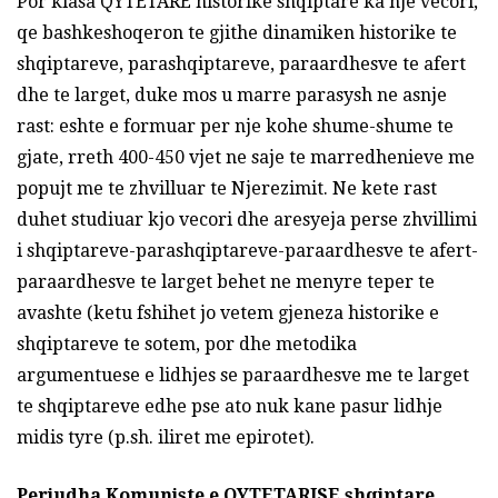
Por klasa QYTETARE historike shqiptare ka nje vecori,
qe bashkeshoqeron te gjithe dinamiken historike te
shqiptareve, parashqiptareve, paraardhesve te afert
dhe te larget, duke mos u marre parasysh ne asnje
rast: eshte e formuar per nje kohe shume-shume te
gjate, rreth 400-450 vjet ne saje te marredhenieve me
popujt me te zhvilluar te Njerezimit. Ne kete rast
duhet studiuar kjo vecori dhe aresyeja perse zhvillimi
i shqiptareve-parashqiptareve-paraardhesve te afert-
paraardhesve te larget behet ne menyre teper te
avashte (ketu fshihet jo vetem gjeneza historike e
shqiptareve te sotem, por dhe metodika
argumentuese e lidhjes se paraardhesve me te larget
te shqiptareve edhe pse ato nuk kane pasur lidhje
midis tyre (p.sh. iliret me epirotet).
Periudha Komuniste e QYTETARISE shqiptare