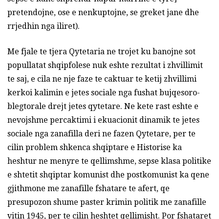
pretendojne, ose e nenkuptojne, se greket jane dhe
rrjedhin nga iliret).
Me fjale te tjera Qytetaria ne trojet ku banojne sot
popullatat shqipfolese nuk eshte rezultat i zhvillimit
te saj, e cila ne nje faze te caktuar te ketij zhvillimi
kerkoi kalimin e jetes sociale nga fushat bujqesoro-
blegtorale drejt jetes qytetare. Ne kete rast eshte e
nevojshme percaktimi i ekuacionit dinamik te jetes
sociale nga zanafilla deri ne fazen Qytetare, per te
cilin problem shkenca shqiptare e Historise ka
heshtur ne menyre te qellimshme, sepse klasa politike
e shtetit shqiptar komunist dhe postkomunist ka qene
gjithmone me zanafille fshatare te afert, qe
presupozon shume paster krimin politik me zanafille
vitin 1945, per te cilin heshtet qellimisht. Por fshataret