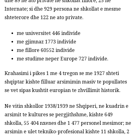
dhe 89 ne ato private ne shkollat fillore, 25 ne
Internate; si dhe 929 persona ne shkollat e mesme
shteterore dhe 122 ne ato private.
me universitet 446 individe
me gjimnaz 1773 individe
me fillore 60552 individe
me studime neper Europe 727 individe.
Krahasimi i pikes 1 me 4 tregon se me 1927 shteti
shqiptar kishte filluar arsimimin masiv te popullates
se vet sipas kushtit europian te zhvillimit historik.
Ne vitin shkollor 1938/1939 ne Shqiperi, ne kuadrin e
arsimit te kultures se pergjithshme, kishte 649
shkolla, 55 404 nxenes dhe 1 477 personel mesimor; ne
arsimin e ulet tekniko-profesional kishte 11 shkolla, 2