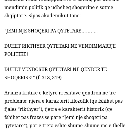
mendimin politik qe udheheq shoqerine e sotme
shqiptare. Sipas akademikut tone:
“JEMI NJE SHOQERI PA QYTETARE………..
DUHET RIKTHYER QYTETARI NE VENDIMMARRJE
POLITIKE!
DUHET VENDOSUR QYTETARI NE QENDER TE
SHOQERISE!” (f. 318, 319).
Analiza kritike e ketyre rreshtave qendron ne tre
probleme: njera e karakterit filozofik (qe fshihet pas
fjales “rikthyer”), tjetra e karakterit historik (qe
fshihet pas frazes se pare “Jemi nje shoqeri pa
qytetare”), por e treta eshte shume-shume me e thelle