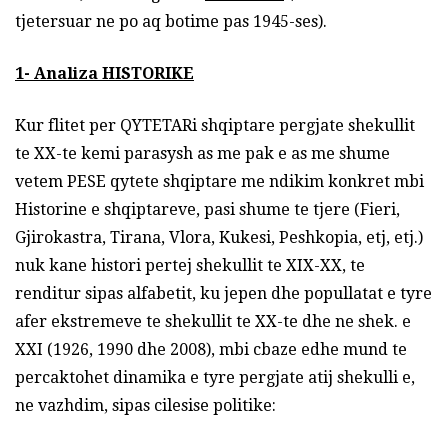
tjetersuar ne po aq botime pas 1945-ses).
1- Analiza HISTORIKE
Kur flitet per QYTETARi shqiptare pergjate shekullit
te XX-te kemi parasysh as me pak e as me shume
vetem PESE qytete shqiptare me ndikim konkret mbi
Historine e shqiptareve, pasi shume te tjere (Fieri,
Gjirokastra, Tirana, Vlora, Kukesi, Peshkopia, etj, etj.)
nuk kane histori pertej shekullit te XIX-XX, te
renditur sipas alfabetit, ku jepen dhe popullatat e tyre
afer ekstremeve te shekullit te XX-te dhe ne shek. e
XXI (1926, 1990 dhe 2008), mbi cbaze edhe mund te
percaktohet dinamika e tyre pergjate atij shekulli e,
ne vazhdim, sipas cilesise politike: