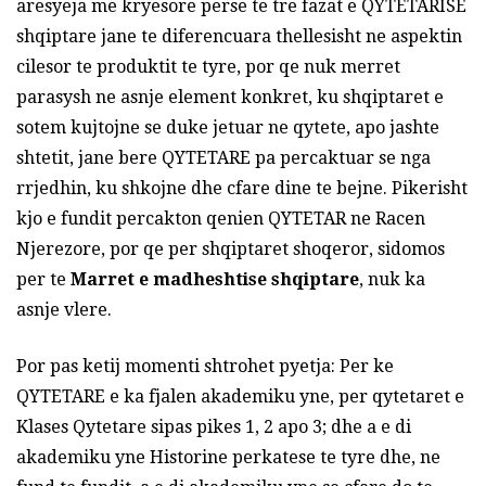
aresyeja me kryesore perse te tre fazat e QYTETARISE
shqiptare jane te diferencuara thellesisht ne aspektin
cilesor te produktit te tyre, por qe nuk merret
parasysh ne asnje element konkret, ku shqiptaret e
sotem kujtojne se duke jetuar ne qytete, apo jashte
shtetit, jane bere QYTETARE pa percaktuar se nga
rrjedhin, ku shkojne dhe cfare dine te bejne. Pikerisht
kjo e fundit percakton qenien QYTETAR ne Racen
Njerezore, por qe per shqiptaret shoqeror, sidomos
per te
Marret e madheshtise shqiptare
, nuk ka
asnje vlere.
Por pas ketij momenti shtrohet pyetja: Per ke
QYTETARE e ka fjalen akademiku yne, per qytetaret e
Klases Qytetare sipas pikes 1, 2 apo 3; dhe a e di
akademiku yne Historine perkatese te tyre dhe, ne