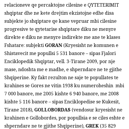
relacioneve qe percaktojne cilesine e QYTETERIMIT
shqiptar dhe ne kete drejtim ekzistojne edhe disa
subjekte jo shqiptare qe kane vepruar mbi cilesine
progresive te qytetarise shqiptare diku ne menyre
direkte e diku ne menyre indirekte me ane te klases
Fshatare: subjekti
GORAN
(Kryesisht ne komunen e
Shistavecit me popullsi 5 531 banore – sipas Fjalori
Enciklopedik Shqiptar, vell. 3-Tirane 2009, por nje
mase, ndoshta me e madhe, e shperndare ne te gjithe
Shqiperine. Ky fakt rezulton ne saje te popullates te
krahines se Gores ne vitin 1938 ku numeroheshin mbi
7 000 banore, me 2005 kishte 6 940 banore, me 2008
kishte 5 116 banore – sipas Enciklopedise se Kukesit,
Tirane 2018),
GOLLOBORDAS
(vendosur kryesisht ne
krahinen e Gollobordes, por popullsia e se ciles eshte e
shperndare ne te gjithe Shqiperine),
GREK
(35 829