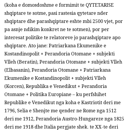
(koha e domosdoshme e formimit te QYTETARISE
shqiptare te sotme, pasi rastesia qytetare nder
shqiptare dhe parashqiptare eshte mbi 2500 vjet, por
pa asnje ndikim konkret ne te sotmen), por per
interesat politike te relatoreve jo parashqiptare apo
shqiptare. Ato jane: Patriarkana Ekumenike e
Kostandinopolit + Perandoria Otomane + subjekti
Vlleh (Beratin), Perandoria Otomane + subjekti Vlleh
(Elbasanin), Perandoria Otomane + Patriarkana
Ekumenike e Kostandinopolit + subjekti Vlleh
(Korcen), Republika e Venedikut + Perandoria
Otomane + Politika Europiane – ku perfshihet
Republike e Venedikut nga koha e Kastriotit deri me
1796, Selia e Shenjte me qender ne Rome nga 1512
deri me 1912, Perandoria Austro-Hungareze nga 1825
deri me 1918 dhe Italia pergjate shek. te XX-te deri