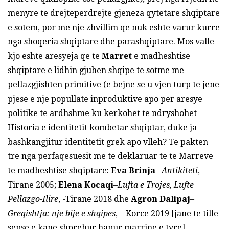
menyre te drejteperdrejte gjeneza qytetare shqiptare
e sotem, por me nje zhvillim qe nuk eshte varur kurre
nga shoqeria shqiptare dhe parashqiptare. Mos valle
kjo eshte aresyeja qe te
Marret
e madheshtise
shqiptare e lidhin gjuhen shqipe te sotme me
pellazgjishten primitive (e bejne se u vjen turp te jene
pjese e nje popullate inproduktive apo per aresye
politike te ardhshme ku kerkohet te ndryshohet
Historia e identitetit kombetar shqiptar, duke ja
bashkangjitur identitetit grek apo vlleh? Te pakten
tre nga perfaqesuesit me te deklaruar te te Marreve
te madheshtise shqiptare:
Eva Brinja
–
Antikiteti
, –
Tirane 2005;
Elena Kocaqi
–
Lufta e Trojes, Lufte
Pellazgo-
I
lire
, -Tirane 2018 dhe
Agron Dalipaj
–
Greqishtja: nje bije e shqipes
, – Korce 2019 [jane te tille
sepse e kane shprehur hapur marrine e tyre]