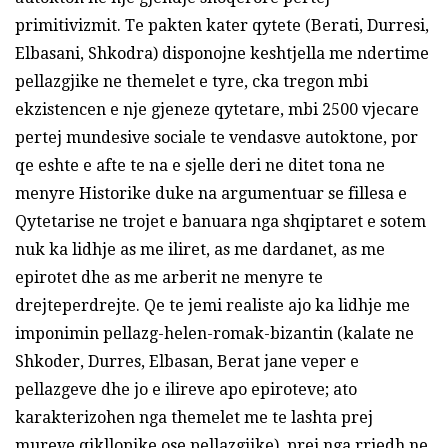
primitivizmit. Te pakten kater qytete (Berati, Durresi,
Elbasani, Shkodra) disponojne keshtjella me ndertime
pellazgjike ne themelet e tyre, cka tregon mbi
ekzistencen e nje gjeneze qytetare, mbi 2500 vjecare
pertej mundesive sociale te vendasve autoktone, por
qe eshte e afte te na e sjelle deri ne ditet tona ne
menyre Historike duke na argumentuar se fillesa e
Qytetarise ne trojet e banuara nga shqiptaret e sotem
nuk ka lidhje as me iliret, as me dardanet, as me
epirotet dhe as me arberit ne menyre te
drejteperdrejte. Qe te jemi realiste ajo ka lidhje me
imponimin pellazg-helen-romak-bizantin (kalate ne
Shkoder, Durres, Elbasan, Berat jane veper e
pellazgeve dhe jo e ilireve apo epiroteve; ato
karakterizohen nga themelet me te lashta prej
mureve qikllopike ose pellazgjike), prej nga rrjedh ne