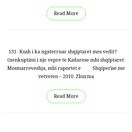
Read More
131- Kush i ka ngaterruar shqiptaret mes vedit?
(nenkuptimi i nje vepre te Kadarese mbi shqiptaret:
Mosmarreveshja, mbi raportet e Shqiperise me
vetveten – 2010. Zhurma
Read More