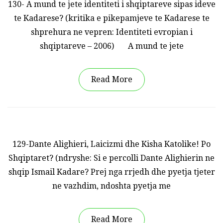
130- A mund te jete identiteti i shqiptareve sipas ideve
te Kadarese? (kritika e pikepamjeve te Kadarese te
shprehura ne vepren: Identiteti evropian i
shqiptareve – 2006) A mund te jete
Read More
129-Dante Alighieri, Laicizmi dhe Kisha Katolike! Po
Shqiptaret? (ndryshe: Si e percolli Dante Alighierin ne
shqip Ismail Kadare? Prej nga rrjedh dhe pyetja tjeter
ne vazhdim, ndoshta pyetja me
Read More