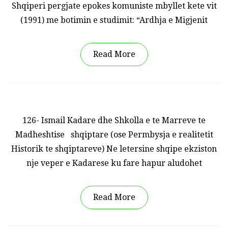
Shqiperi pergjate epokes komuniste mbyllet kete vit
(1991) me botimin e studimit: “Ardhja e Migjenit
Read More
126- Ismail Kadare dhe Shkolla e te Marreve te
Madheshtise shqiptare (ose Permbysja e realitetit
Historik te shqiptareve) Ne letersine shqipe ekziston
nje veper e Kadarese ku fare hapur aludohet
Read More