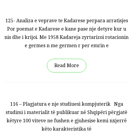
125- Analiza e veprave te Kadarese perpara arratisjes
Por poemat e Kadarese e kane pase nje detyre kur u
nis dhe i krijoi. Me 1958 Kadareja zyrtarizoi rotacionin
e germes n me germen r per emrin e
Read More
116 – Plagjatura e nje studiuesi kompjuterik Nga
studimi i materialit të publikuar në Shqipëri përgjatë
këtyre 100 viteve ne fushen e gjuhesise kemi nxjerrë
këto karakteristika të