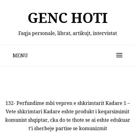
Skip
to
GENC HOTI
content
Faqja personale, librat, artikujt, intervistat
MENU
132- Perfundime mbi vepren e shkrimtarit Kadare 1 –
Vete shkrimtari Kadare eshte produkt i keqarsimimit
komunist shqiptar, cka do te thote se ai eshte edukuar
t’i sherbeje partise se komunizmit