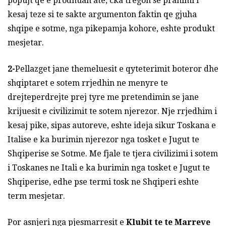
popujt qe e prodhuan ate, cka tregon se pranimi i
kesaj teze si te sakte argumenton faktin qe gjuha
shqipe e sotme, nga pikepamja kohore, eshte produkt
mesjetar.
2-
Pellazget jane themeluesit e qyteterimit boteror dhe
shqiptaret e sotem rrjedhin ne menyre te
drejteperdrejte prej tyre me pretendimin se jane
krijuesit e civilizimit te sotem njerezor. Nje rrjedhim i
kesaj pike, sipas autoreve, eshte ideja sikur Toskana e
Italise e ka burimin njerezor nga tosket e Jugut te
Shqiperise se Sotme. Me fjale te tjera civilizimi i sotem
i Toskanes ne Itali e ka burimin nga tosket e Jugut te
Shqiperise, edhe pse termi tosk ne Shqiperi eshte
term mesjetar.
Por asnjeri nga pjesmarresit e
Klubit te te Marreve