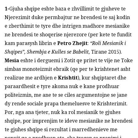
1-
Gjuha shqipe eshte baza e zhvillimit te gjuheve te
Njerezimit duke permbajtur ne brendesi te saj kodin
e zberthimit te tyre dhe intrigen madhore mesianike
ne brendesi te shoqerise njerezore (per kete te fundit
kam parasysh librin e
Petro Zhejit
:
“Roli Mesianik i
Shqipes”, Shembja e Kulles se Babelit,
Tirane 2015).
Mesia
eshte i derguemi i Zotit qe pritet te vije ne Toke
simbas monoteizmit ebraik (qe per te krishtenet asht
realizue me ardhjen e
Krishtit
), kur shqiptaret dhe
paraardhesit e tyre akoma nuk e kane prodhuar
politeizmin, me ane te se ciles argumentojne se jane
dy rende sociale prapa themeluesve te Krishterimit.
Por, nga ana tjeter, nuk ka rol mesianik te gjuhes
shqipe, por imprenjim te ideve mesianike ne brendesi
te gjuhes shqipe si rezultat i marredhenieve me