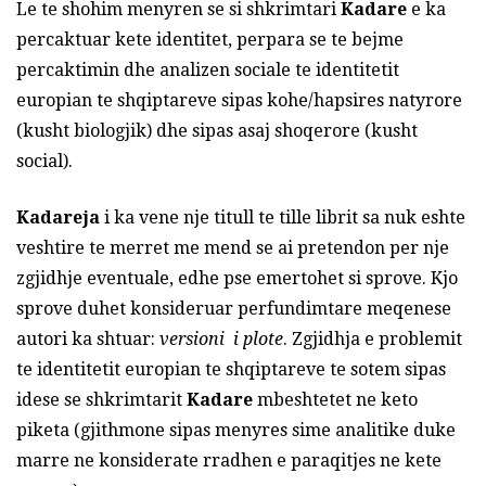
Le te shohim menyren se si shkrimtari
Kadare
e ka
percaktuar kete identitet, perpara se te bejme
percaktimin dhe analizen sociale te identitetit
europian te shqiptareve sipas kohe/hapsires natyrore
(kusht biologjik) dhe sipas asaj shoqerore (kusht
social).
Kadareja
i ka vene nje titull te tille librit sa nuk eshte
veshtire te merret me mend se ai pretendon per nje
zgjidhje eventuale, edhe pse emertohet si sprove. Kjo
sprove duhet konsideruar perfundimtare meqenese
autori ka shtuar:
versioni i plote
. Zgjidhja e problemit
te identitetit europian te shqiptareve te sotem sipas
idese se shkrimtarit
Kadare
mbeshtetet ne keto
piketa (gjithmone sipas menyres sime analitike duke
marre ne konsiderate rradhen e paraqitjes ne kete