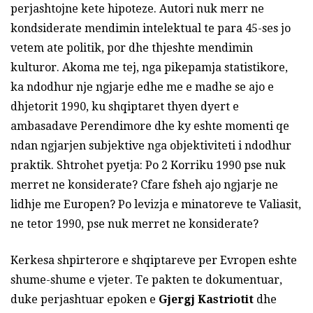
perjashtojne kete hipoteze. Autori nuk merr ne
kondsiderate mendimin intelektual te para 45-ses jo
vetem ate politik, por dhe thjeshte mendimin
kulturor. Akoma me tej, nga pikepamja statistikore,
ka ndodhur nje ngjarje edhe me e madhe se ajo e
dhjetorit 1990, ku shqiptaret thyen dyert e
ambasadave Perendimore dhe ky eshte momenti qe
ndan ngjarjen subjektive nga objektiviteti i ndodhur
praktik. Shtrohet pyetja: Po 2 Korriku 1990 pse nuk
merret ne konsiderate? Cfare fsheh ajo ngjarje ne
lidhje me Europen? Po levizja e minatoreve te Valiasit,
ne tetor 1990, pse nuk merret ne konsiderate?
Kerkesa shpirterore e shqiptareve per Evropen eshte
shume-shume e vjeter. Te pakten te dokumentuar,
duke perjashtuar epoken e
Gjergj Kastriotit
dhe