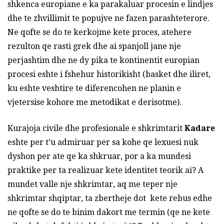
shkenca europiane e ka parakaluar procesin e lindjes
dhe te zhvillimit te popujve ne fazen parashteterore.
Ne qofte se do te kerkojme kete proces, atehere
rezulton qe rasti grek dhe ai spanjoll jane nje
perjashtim dhe ne dy pika te kontinentit europian
procesi eshte i fshehur historikisht (basket dhe iliret,
ku eshte veshtire te diferencohen ne planin e
vjetersise kohore me metodikat e derisotme).
Kurajoja civile dhe profesionale e shkrimtarit
Kadare
eshte per t’u admiruar per sa kohe qe lexuesi nuk
dyshon per ate qe ka shkruar, por a ka mundesi
praktike per ta realizuar kete identitet teorik ai? A
mundet valle nje shkrimtar, aq me teper nje
shkrimtar shqiptar, ta zbertheje dot kete rebus edhe
ne qofte se do te binim dakort me termin (qe ne kete