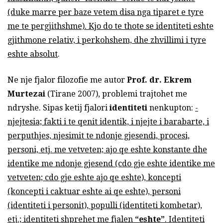
(duke marre per baze vetem disa nga tiparet e tyre
me te pergjithshme). Kjo do te thote se identiteti eshte
gjithmone relativ, i perkohshem, dhe zhvillimi i tyre
eshte absolut
.
Ne nje fjalor filozofie me autor
Prof. dr. Ekrem
Murtezai
(Tirane 2007), problemi trajtohet me
ndryshe. Sipas ketij fjalori
identiteti
nenkupton:
-
njejtesia; fakti i te qenit identik, i njejte i barabarte, i
perputhjes, njesimit te ndonje gjesendi, procesi,
personi, etj. me vetveten; ajo qe eshte konstante dhe
identike me ndonje gjesend (cdo gje eshte identike me
vetveten; cdo gje eshte ajo qe eshte), koncepti
(koncepti i caktuar eshte ai qe eshte), personi
(identiteti i personit), populli (identiteti kombetar),
etj.; identiteti shprehet me fjalen
“eshte”
. Identiteti