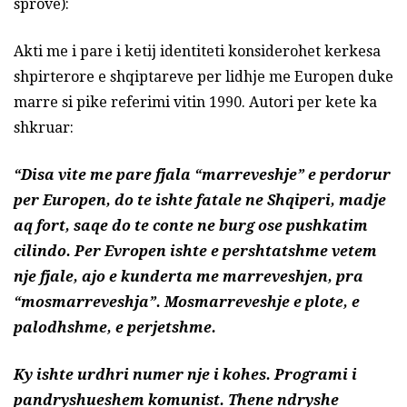
sprove):
Akti me i pare i ketij identiteti konsiderohet kerkesa
shpirterore e shqiptareve per lidhje me Europen duke
marre si pike referimi vitin 1990. Autori per kete ka
shkruar:
“Disa vite me pare fjala “marreveshje” e perdorur
per Europen, do te ishte fatale ne Shqiperi, madje
aq fort, saqe do te conte ne burg ose pushkatim
cilindo. Per Evropen ishte e pershtatshme vetem
nje fjale, ajo e kunderta me marreveshjen, pra
“mosmarreveshja”. Mosmarreveshje e plote, e
palodhshme, e perjetshme.
Ky ishte urdhri numer nje i kohes. Programi i
pandryshueshem komunist. Thene ndryshe