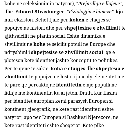
kohe ne seleksionimin natyror),
“Prejardhja e llojeve”
,
dhe
Eduard Strasburger
,
“Fiziologjia e bimeve”
, kjo
nuk ekziston. Behet fjale per
kohen
e cfaqjes se
popujve ne histori dhe per
shpejtesine e zhvillimit
te
gjithseicilit ne planin social. Eshte dinamika e
zhvillimit ne
kohe
te seicilit popull ne Europe dhe
ndryshimi i
shpejtesise se zhvillimit social
qe e
ploteson kete identitet jashte konceptit te politikes.
Per te qene te sakte,
koha e cfaqjes
dhe
shpejtesia e
zhvillimit
te popujve ne histori jane dy elementet me
te pare qe percaktojne
identitetin
e nje populli ne
lidhje me kontinentin ku ai jeton. Dmth, kur flasim
per identitet europian kemi parasysh Europen si
kontinent gjeografik, ne kete rast identiteti eshte
natyror, apo per Europen si Bashkesi Njerezore, ne
kete rast identiteti eshte shoqeror. Kete pike