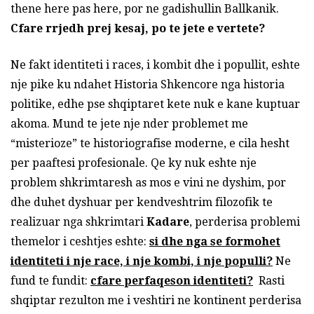
thene here pas here, por ne gadishullin Ballkanik.
Cfare rrjedh prej kesaj, po te jete e vertete?
Ne fakt identiteti i races, i kombit dhe i popullit, eshte
nje pike ku ndahet Historia Shkencore nga historia
politike, edhe pse shqiptaret kete nuk e kane kuptuar
akoma. Mund te jete nje nder problemet me
“misterioze” te historiografise moderne, e cila hesht
per paaftesi profesionale. Qe ky nuk eshte nje
problem shkrimtaresh as mos e vini ne dyshim, por
dhe duhet dyshuar per kendveshtrim filozofik te
realizuar nga shkrimtari
Kadare
, perderisa problemi
themelor i ceshtjes eshte:
si dhe nga se formohet
identiteti i nje race, i nje kombi, i nje populli?
Ne
fund te fundit:
cfare perfaqeson identiteti?
Rasti
shqiptar rezulton me i veshtiri ne kontinent perderisa