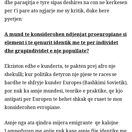
dhe paraqitja e tyre sipas deshires na con ne kerkesen
per t’i pare ato ngjarje me sy kritik, duke bere
pyetjen:
A mund te konsiderohen ndjenjat proeuropiane si
element i te qenurit identik me te per individet
dhe grupindividet e nje popullate?
Ekziston edhe e kunderta, te pakten prej afro nje
shekulli; kur politika detyron nje pjese te races se
bardhe te shfryje kunder Europes (Bashkimi Sovietik),
por nuk ka asnje mundesi, teorike e praktike, qe kjo
antipati per Europen te behet shkak qe ruset te mos
konsiderohen evropiane.
Asnje nga ata qindra-mijera emigrante qe kalojne
Lampeduzen me anije nuk kane asnje fije identike me