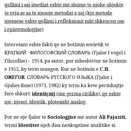
qellimi i saj imediat eshte me shume te njohe objekte
te reja se sa te njesoje metodat e saj (kjo metode
njesuese eshte qellimi i refleksionit mbi shkencen ose
i epistemologjise)
.
Interesant eshte fakti qe ne botimin sovietik te
KPATKИЙ ФИЛOCOФCKИЙ СЛΟВΑΡЬ (Fjalor I vogel i
Filozofise) – 1954, pa autor, por mbeshtetur ne botimin
e 1952, ky term mungon. Kur ne botimin e
C.H.
O
ЖEГOB
: СЛΟВΑΡЬ PYCCKOГO ЯЗЫKA (Fjalor i
Gjuhes Ruse) (1973, 1982) ky term ka kete permbajtje
fare shkurt:
identiçnij
(me germa cirilike), qe eshte
nje, njesoj, identik, plotesisht analog
.
Por ne nje fjalor te
Sociologjise
me autor
Ali Pajaziti
,
termi
Identitet
njeh disa nenkuptime analitike si: