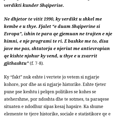
verdikti kunder Shqiperise.
Ne dhjetor te vitit 1990, ky verdikt u shkel me
kembe e u thye. Fjalet “e duam Shqiperine si
Evropa”, ishin te para qe gjemuan ne trajten e nje
himni, e nje programi te ri. E bashke me to, disa
jave me pas, shtatorja e njeriut me antievropian
qe kishte njohur ky vend, u thye e u zvarrit
gjithashtu”
(f. 7-8).
Ky “fakt” nuk eshte i vertete jo vetem si ngjarje
kohore, por dhe as si ngjarje historike. Eshte tjeter
pune pse keshtu i pelqen politikes se kohes se
atehershme, por ndoshta dhe te sotmes, ta paraqese
situaten e ndodhur sipas kesaj hapsire. Ka shume
elemente te tjere historike, sociale e statistikore qe e