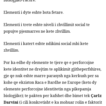
biologjiko-racore.
Elementi i dyte eshte bota fetare.
Elementi i trete eshte niveli i zhvillimit social te
popujve pjesmarres ne kete zhvillim.
Elementi i katert eshte ndikimi social mbi kete
zhvillim.
Por ka edhe dy elemente te tjere qe e perforcojne
kete identitet ne drejtim te aplikimit gjitheperfshires,
gje qe nuk eshte marre parasysh nga kerkush per sa
kohe qe ekziston Raca e Bardhe ne Europe (keto dy
elemente perforcojne identitetin nga pikepamja
biologjike); te pakten per kafshet dhe bimet tek
Çarlz
Darvini
(i cili konkretisht e ka mohuar rolin e faktorit