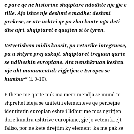
e pare qe ne historine shqiptare ndodhte nje gje e
tille. Ajo ishte nje deshmi e madhe: deshmi
prekese, se ate ushtri qe po zbarkonte nga deti
dhe ajri, shqiptaret e quajten si te tyren.
Vetvetishem midis kaosit, pa retorike integruese,
pa u shtyre prej askujt, shqiptaret treguan qarte
se ndiheshin evropiane. Ata nenshkruan keshtu
nje akt monumental: rigjetjen e Evropes se
humbur”
(f. 9-10).
E thene me qarte nuk ma merr mendja se mund te
shprehet ideja se uniteti i elementeve qe perbejne
identitetin europian eshte i lidhur me mos ngritjen
dore kundra ushtrive europiane, gje jo vetem krejt
fallso, por ne kete drejtim ky element ka me pak se