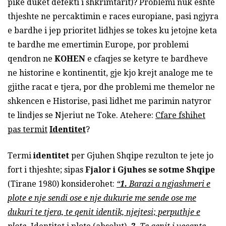
pike duket defekti i shkrimtarit)? Problemi nuk eshte
thjeshte ne percaktimin e races europiane, pasi ngjyra
e bardhe i jep prioritet lidhjes se tokes ku jetojne keta
te bardhe me emertimin Europe, por problemi
qendron ne
KOHEN
e cfaqjes se ketyre te bardheve
ne historine e kontinentit, gje kjo krejt analoge me te
gjithe racat e tjera, por dhe problemi me themelor ne
shkencen e Historise, pasi lidhet me parimin natyror
te lindjes se Njeriut ne Toke. Atehere:
Cfare fshihet
pas termit
Identitet
?
Termi
identitet
per Gjuhen Shqipe rezulton te jete jo
fort i thjeshte; sipas
Fjalor i Gjuhes se sotme Shqipe
(Tirane 1980) konsiderohet:
“
1.
Barazi a ngjashmeri e
plote e nje sendi ose e nje dukurie me sende ose me
dukuri te tjera, te qenit identik, njejtesi; perputhje e