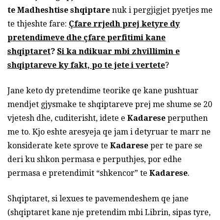
te Madheshtise shqiptare
nuk i pergjigjet pyetjes me
te thjeshte fare:
Çfare rrjedh prej ketyre dy
pretendimeve dhe çfare perfitimi kane
shqiptaret
?
Si ka ndikuar mbi zhvillimin e
shqiptareve ky fakt, po te jete i vertete
?
Jane keto dy pretendime teorike qe kane pushtuar
mendjet gjysmake te shqiptareve prej me shume se 20
vjetesh dhe, cuditerisht, idete e
Kadarese
perputhen
me to. Kjo eshte aresyeja qe jam i detyruar te marr ne
konsiderate kete sprove te
Kadarese
per te pare se
deri ku shkon permasa e perputhjes, por edhe
permasa e pretendimit “shkencor” te
Kadarese
.
Shqiptaret, si lexues te pavemendeshem qe jane
(shqiptaret kane nje pretendim mbi Librin, sipas tyre,