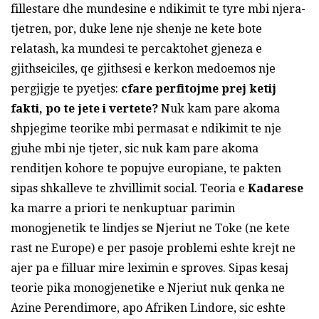
fillestare dhe mundesine e ndikimit te tyre mbi njera-
tjetren, por, duke lene nje shenje ne kete bote
relatash, ka mundesi te percaktohet gjeneza e
gjithseiciles, qe gjithsesi e kerkon medoemos nje
pergjigje te pyetjes:
cfare perfitojme prej ketij
fakti, po te jete i vertete?
Nuk kam pare akoma
shpjegime teorike mbi permasat e ndikimit te nje
gjuhe mbi nje tjeter, sic nuk kam pare akoma
renditjen kohore te popujve europiane, te pakten
sipas shkalleve te zhvillimit social. Teoria e
Kadarese
ka marre a priori te nenkuptuar parimin
monogjenetik te lindjes se Njeriut ne Toke (ne kete
rast ne Europe) e per pasoje problemi eshte krejt ne
ajer pa e filluar mire leximin e sproves. Sipas kesaj
teorie pika monogjenetike e Njeriut nuk qenka ne
Azine Perendimore, apo Afriken Lindore, sic eshte