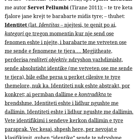
me autor
Servet Pellumbi
(Tirane 2011); – te tre keta
fjalore jane krejt te barabarte midis tyre; – thuhet:
Identitet
(lat.
Identitas –
njejtesi, te qenit po ai,
kategori
qe tregon momentin kur nje send ose
fenomen eshte i njejte, i barabarte me vetveten ose
me sende e fenomene te tjera…. Megjitheate,
perderisa
realiteti
objektiv
ndryshon vazhdimisht,
sende absolutisht identike (me vetveten ose me sende
te tjera), bile edhe persa u perket cilesive te tyre
themelore, nuk ka. Identiteti nuk eshte abstrakt, por
konkret; ai permban dallime e
kontradikta
te
brendshme. Identiteti eshte i lidhur ngushte me
dallimin. Identiteti eshte i lidhur ngushte me dallimin.
Vete identifikimi i sendeve kerkon dallimin e tyre
paraprak. Vec kesaj, shpesh here, per nevojat e
klasifikimit, quhen “identike” sende te ndryshme