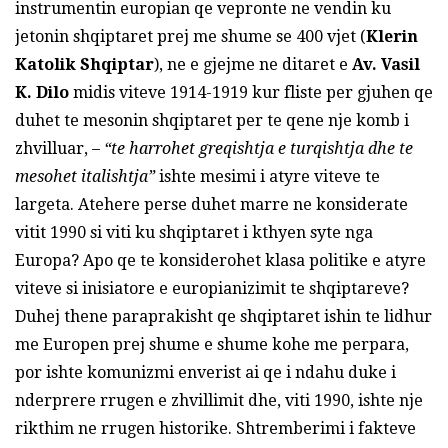
instrumentin europian qe vepronte ne vendin ku
jetonin shqiptaret prej me shume se 400 vjet (
Klerin
Katolik Shqiptar
), ne e gjejme ne ditaret e
Av. Vasil
K. Dilo
midis viteve 1914-1919 kur fliste per gjuhen qe
duhet te mesonin shqiptaret per te qene nje komb i
zhvilluar, –
“te harrohet greqishtja e turqishtja dhe te
mesohet italishtja”
ishte mesimi i atyre viteve te
largeta. Atehere perse duhet marre ne konsiderate
vitit 1990 si viti ku shqiptaret i kthyen syte nga
Europa? Apo qe te konsiderohet klasa politike e atyre
viteve si inisiatore e europianizimit te shqiptareve?
Duhej thene paraprakisht qe shqiptaret ishin te lidhur
me Europen prej shume e shume kohe me perpara,
por ishte komunizmi enverist ai qe i ndahu duke i
nderprere rrugen e zhvillimit dhe, viti 1990, ishte nje
rikthim ne rrugen historike. Shtremberimi i fakteve