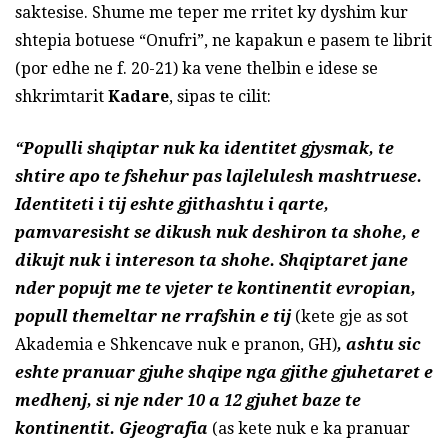
saktesise. Shume me teper me rritet ky dyshim kur
shtepia botuese “Onufri”, ne kapakun e pasem te librit
(por edhe ne f. 20-21) ka vene thelbin e idese se
shkrimtarit
Kadare
, sipas te cilit:
“Populli shqiptar nuk ka identitet gjysmak, te
shtire apo te fshehur pas lajlelulesh mashtruese.
Identiteti i tij eshte gjithashtu i qarte,
pamvaresisht se dikush nuk deshiron ta shohe, e
dikujt nuk i intereson ta shohe. Shqiptaret jane
nder popujt me te vjeter te kontinentit evropian,
popull themeltar ne rrafshin e tij
(kete gje as sot
Akademia e Shkencave nuk e pranon, GH)
, ashtu sic
eshte pranuar gjuhe shqipe nga gjithe gjuhetaret e
medhenj, si nje nder 10 a 12 gjuhet baze te
kontinentit. Gjeografia
(as kete nuk e ka pranuar