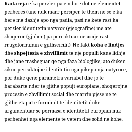
Kadareja
e ka perzier pa e ndare dot ne elementet
perberes‌‌ (une nuk marr persiper te them ne se e ka
bere me dashje apo nga padia, pasi ne kete rast ka
perzier identitetin natyror (gjeografine) me ate
shoqeror (gjuhen) pa percaktuar ne asnje rast
rrugeformimin e gjithseicilit). Ne fakt
koha e lindjes
dhe
shpejtesia e zhvillimit
te nje populli kane lidhje
dhe jane trasheguar qe nga faza biologjike; ato duken
sikur percaktojne identitetin nga pikepamja natyrore,
por duke qene parametra variabel dhe jo te
barabarte nder te gjithe popujt europiane, shoqerojne
procesin e zhvillimit social dhe marrin pjese ne te
gjithe etapat e formimit te identitetit duke
argumentuar se permasa e identitetit europian nuk
perbenhet nga elemente te vetem dhe solid ne kohe.