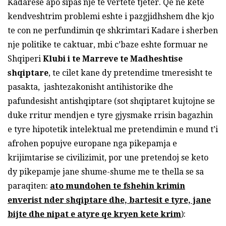
Kadarese apo sipas nje te vertete tjeter. Qe ne kete
kendveshtrim problemi eshte i pazgjidhshem dhe kjo
te con ne perfundimin qe shkrimtari Kadare i sherben
nje politike te caktuar, mbi c’baze eshte formuar ne
Shqiperi
Klubi i te Marreve te Madheshtise
shqiptare
, te cilet kane dy pretendime tmeresisht te
pasakta, jashtezakonisht antihistorike dhe
pafundesisht antishqiptare (sot shqiptaret kujtojne se
duke rritur mendjen e tyre gjysmake rrisin bagazhin
e tyre hipotetik intelektual me pretendimin e mund t’i
afrohen popujve europane nga pikepamja e
krijimtarise se civilizimit, por une pretendoj se keto
dy pikepamje jane shume-shume me te thella se sa
paraqiten:
ato mundohen te fshehin krimin
enverist nder shqiptare dhe, bartesit e tyre, jane
bijte dhe nipat e atyre qe kryen kete krim
):