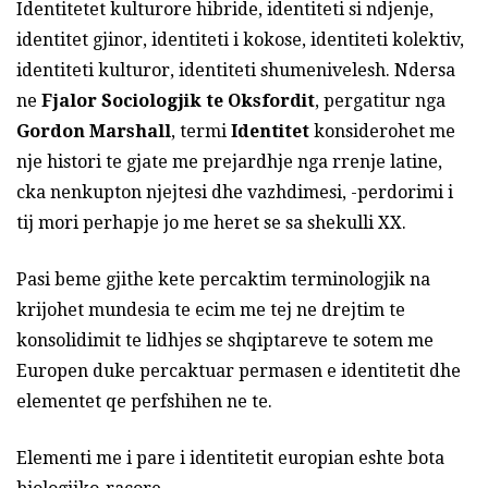
Identitetet kulturore hibride, identiteti si ndjenje,
identitet gjinor, identiteti i kokose, identiteti kolektiv,
identiteti kulturor, identiteti shumenivelesh. Ndersa
ne
Fjalor Sociologjik te Oksfordit
, pergatitur nga
Gordon Marshall
, termi
Identitet
konsiderohet me
nje histori te gjate me prejardhje nga rrenje latine,
cka nenkupton njejtesi dhe vazhdimesi, -perdorimi i
tij mori perhapje jo me heret se sa shekulli XX.
Pasi beme gjithe kete percaktim terminologjik na
krijohet mundesia te ecim me tej ne drejtim te
konsolidimit te lidhjes se shqiptareve te sotem me
Europen duke percaktuar permasen e identitetit dhe
elementet qe perfshihen ne te.
Elementi me i pare i identitetit europian eshte bota