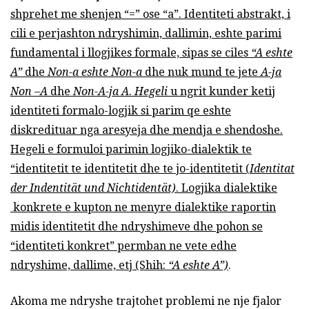
shprehet me shenjen “=” ose “a”. Identiteti abstrakt, i
cili e perjashton ndryshimin, dallimin, eshte parimi
fundamental i llogjikes formale, sipas se ciles
“A eshte
A”
dhe
Non-a eshte Non-a
dhe nuk mund te jete
A-ja
Non –A
dhe
Non-A-ja A
.
Hegeli
u ngrit kunder ketij
identiteti formalo-logjik si parim qe eshte
diskredituar nga aresyeja dhe mendja e shendoshe.
Hegeli e formuloi parimin logjiko-dialektik te
“identitetit te identitetit dhe te jo-identitetit (
Identitat
der Indentität und Nichtidentät)
. Logjika dialektike
konkrete e kupton ne menyre dialektike raportin
midis identitetit dhe ndryshimeve dhe pohon se
“identiteti konkret” permban ne vete edhe
ndryshime, dallime, etj (Shih:
“A eshte A”)
.
Akoma me ndryshe trajtohet problemi ne nje fjalor