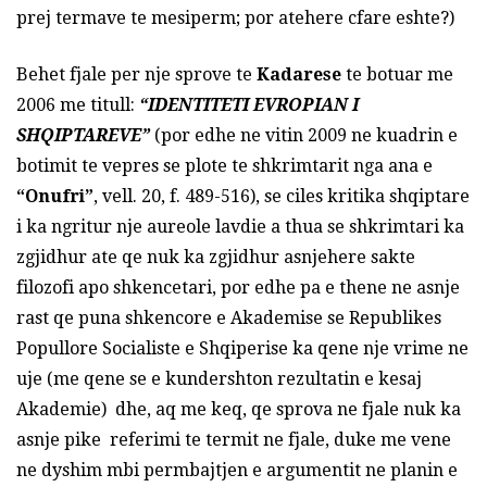
prej termave te mesiperm; por atehere cfare eshte?)
Behet fjale per nje sprove te
Kadarese
te botuar me
2006 me titull:
“IDENTITETI EVROPIAN I
SHQIPTAREVE”
(por edhe ne vitin 2009 ne kuadrin e
botimit te vepres se plote te shkrimtarit nga ana e
“Onufri”
, vell. 20, f. 489-516), se ciles kritika shqiptare
i ka ngritur nje aureole lavdie a thua se shkrimtari ka
zgjidhur ate qe nuk ka zgjidhur asnjehere sakte
filozofi apo shkencetari, por edhe pa e thene ne asnje
rast qe puna shkencore e Akademise se Republikes
Popullore Socialiste e Shqiperise ka qene nje vrime ne
uje (me qene se e kundershton rezultatin e kesaj
Akademie) dhe, aq me keq, qe sprova ne fjale nuk ka
asnje pike referimi te termit ne fjale, duke me vene
ne dyshim mbi permbajtjen e argumentit ne planin e