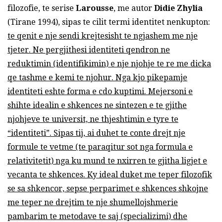
filozofie, te serise
Larousse
, me autor
Didie Zhylia
(Tirane 1994), sipas te cilit termi identitet nenkupton:
te qenit e nje sendi krejtesisht te ngjashem me nje
tjeter. Ne pergjithesi identiteti qendron ne
reduktimin (identifikimin) e nje njohje te re me dicka
qe tashme e kemi te njohur. Nga kjo pikepamje
identiteti eshte forma e cdo kuptimi. Mejersoni e
shihte idealin e shkences ne sintezen e te gjithe
njohjeve te universit, ne thjeshtimin e tyre te
“identiteti”. Sipas tij, ai duhet te conte drejt nje
formule te vetme (te paraqitur sot nga formula e
relativitetit) nga ku mund te nxirren te gjitha ligjet e
vecanta te shkences. Ky ideal duket me teper filozofik
se sa shkencor, sepse perparimet e shkences shkojne
me teper ne drejtim te nje shumellojshmerie
pambarim te metodave te saj (specializimi) dhe