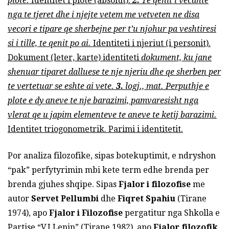
plote.
Identitet i plote (absolut).
2.
Te qenit i vecante
nga te tjeret dhe i njejte vetem me vetveten ne disa
vecori e tipare qe sherbejne per t’u njohur pa veshtiresi
si i tille, te qenit po ai.
Identiteti i njeriut (i personit).
Dokument (leter, karte) identiteti
dokument, ku jane
shenuar tiparet dalluese te nje njeriu dhe qe sherben per
te vertetuar se eshte ai vete.
3.
logj., mat. Perputhje e
plote e dy aneve te nje barazimi, pamvaresisht nga
vlerat qe u japim elementeve te aneve te ketij barazimi.
Identitet triogonometrik. Parimi i identitetit.
Por analiza filozofike, sipas botekuptimit, e ndryshon
“pak” perfytyrimin mbi kete term edhe brenda per
brenda gjuhes shqipe. Sipas
Fjalor i filozofise
me
autor
Servet Pellumbi
dhe
Fiqret Spahiu
(Tirane
1974), apo
Fjalor i Filozofise
pergatitur nga Shkolla e
Partise “V.I.Lenin” (Tirane 1982), apo
Fjalor filozofik