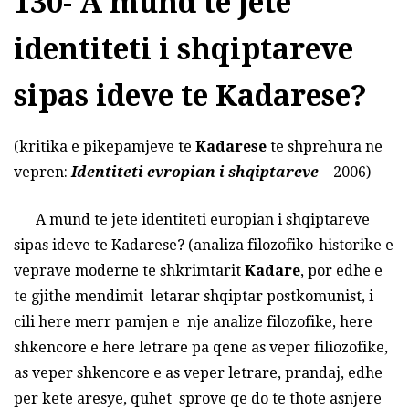
130- A mund te jete
identiteti i shqiptareve
sipas ideve te Kadarese?
(kritika e pikepamjeve te
Kadarese
te shprehura ne
vepren:
Identiteti evropian i shqiptareve
– 2006)
A mund te jete identiteti europian i shqiptareve
sipas ideve te Kadarese? (analiza filozofiko-historike e
veprave moderne te shkrimtarit
Kadare
, por edhe e
te gjithe mendimit letarar shqiptar postkomunist, i
cili here merr pamjen e nje analize filozofike, here
shkencore e here letrare pa qene as veper filiozofike,
as veper shkencore e as veper letrare, prandaj, edhe
per kete aresye, quhet sprove qe do te thote asnjere