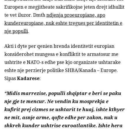
Europen e megjitheate sakrifikojne jeten drejt idhullit
te vet iluzor. Dmth
ndjenja proeuropiane, apo
kundereuropiane, nuk eshte tregues per identitetin e
nje populli
.
Akti i dyte per qenien brenda identitetit europian
konsiderohet mungesa e konfliktit te armatosur me
ushtrite e NATO-s edhe pse kjo organizate ushtarake
eshte nje perzierje politike SHBA/Kanada – Europe.
Sipas
Kadarese
:
“Midis marrezise, populli shqiptar e beri se paku
nje gje te mencur. Ne vendin ku mosprekja e
kufirit prej cizmes se ushtarit te huaj, ishte kthyer
ne mit, asnje arme, qofte edhe per zakon, nuk u
shkreh kunder ushtrise euroatlantike. Ishte hera