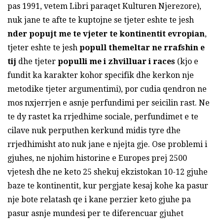
pas 1991, vetem Libri paraqet Kulturen Njerezore),
nuk jane te afte te kuptojne se tjeter eshte te jesh
nder popujt me te vjeter te kontinentit
evropian
,
tjeter eshte te jesh
popull themeltar ne rrafshin e
tij
dhe tjeter
populli me i zhvilluar i races
(kjo e
fundit ka karakter kohor specifik dhe kerkon nje
metodike tjeter argumentimi), por cudia qendron ne
mos nxjerrjen e asnje perfundimi per seicilin rast. Ne
te dy rastet ka rrjedhime sociale, perfundimet e te
cilave nuk perputhen kerkund midis tyre dhe
rrjedhimisht ato nuk jane e njejta gje. Ose problemi i
gjuhes, ne njohim historine e Europes prej 2500
vjetesh dhe ne keto 25 shekuj ekzistokan 10-12 gjuhe
baze te kontinentit, kur pergjate kesaj kohe ka pasur
nje bote relatash qe i kane perzier keto gjuhe pa
pasur asnje mundesi per te diferencuar gjuhet