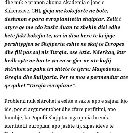
dhe nuk e pranon akoma Akademia e jone e
Shkencave, GH)
, gjeja me kokeforte ne bote,
deshmon e para evropianitetin shqiptar. Zelli i
atyre qe me cdo kusht duan ta zbehin disi edhe
kete fakt kokeforte, arrin disa here te krijoje
pershtypjen se Shqiperia eshte ne skaj te Evropes
dhe fill pas saj nis Turqia, ose Azia. Nderkaq, kur
hedh syte ne harte veren se gjer ne ate kufij
shtrihen se paku tri shtete te tjera: Maqedonia,
Greqia dhe Bullgaria. Per te mos e permendur ate
qe quhet “Turqia evropiane”
.
Problemi nuk shtrohet a eshte e sakte apo e sajuar kjo
ide, por si argumentohet dhe cfare perfitimi, apo
humbje, ka Populli Shqiptar nga qenia brenda
identitetit europian, apo jashte tij, sipas ideve te