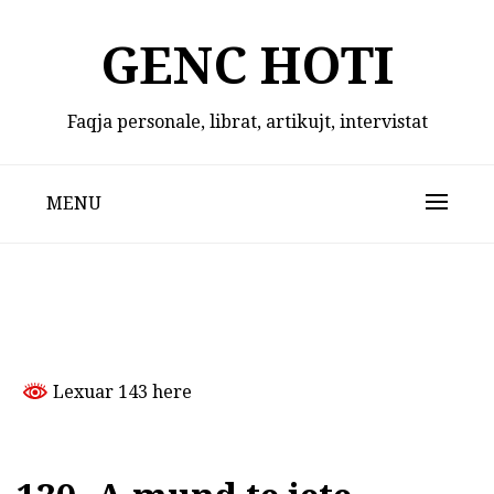
Skip
to
GENC HOTI
content
Faqja personale, librat, artikujt, intervistat
MENU
Lexuar 143 here