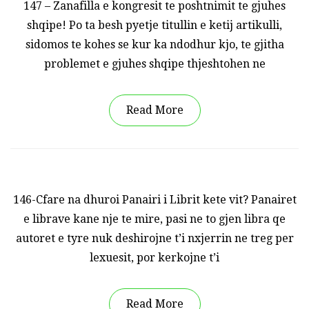
147 – Zanafilla e kongresit te poshtnimit te gjuhes
shqipe! Po ta besh pyetje titullin e ketij artikulli,
sidomos te kohes se kur ka ndodhur kjo, te gjitha
problemet e gjuhes shqipe thjeshtohen ne
Read More
146-Cfare na dhuroi Panairi i Librit kete vit? Panairet
e librave kane nje te mire, pasi ne to gjen libra qe
autoret e tyre nuk deshirojne t’i nxjerrin ne treg per
lexuesit, por kerkojne t’i
Read More