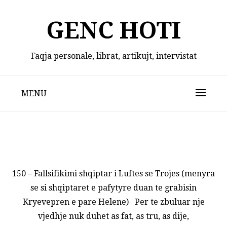
Skip
to
GENC HOTI
content
Faqja personale, librat, artikujt, intervistat
MENU
150 – Fallsifikimi shqiptar i Luftes se Trojes (menyra
se si shqiptaret e pafytyre duan te grabisin
Kryevepren e pare Helene) Per te zbuluar nje
vjedhje nuk duhet as fat, as tru, as dije,