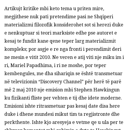
Artikujt kritike mbi keto tema u priten mire,
megjithese nuk pati pretendime pasi ne Shqiperi
materializmi filozofik konsiderohet sot si herezi duke
e nenkuptuar si teori marksiste edhe pse autoret e
kesaj te fundit kane qene teper larg materializmit
kompleks; por asgje e re nga fronti i perendimit deri
ne mesin e vitit 2010. Ne veren e atij viti nje miku im i
ri, Mariel Papadhima, i ri ne moshe, por teper
kembengules, me dha sihariqin se është transmetuar
në televizionin “Discovery Channel” për herë të parë
më 2 maj 2010 nje emision mbi Stephen Hawkingun
ku fizikanti fliste per vehten e tij dhe idete moderne.
Emisioni ishte ritrasmetuar pas kesaj date disa here
duke i dhene mundesi mikut tim ta regjistronte dhe
perkthente. Ishte kjo aresyeja e vetme qe u ula per te