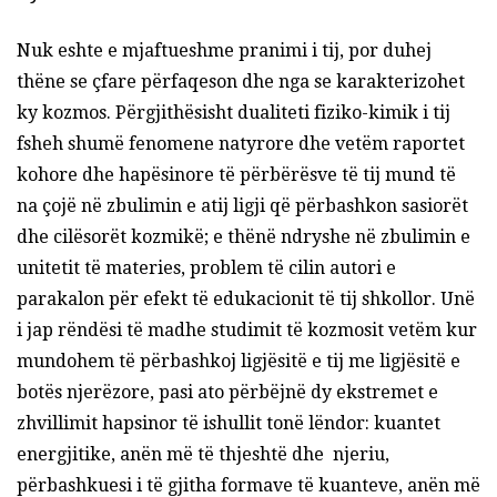
Nuk eshte e mjaftueshme pranimi i tij, por duhej
thëne se çfare përfaqeson dhe nga se karakterizohet
ky kozmos. Përgjithësisht dualiteti fiziko-kimik i tij
fsheh shumë fenomene natyrore dhe vetëm raportet
kohore dhe hapësinore të përbërësve të tij mund të
na çojë në zbulimin e atij ligji që përbashkon sasiorët
dhe cilësorët kozmikë; e thënë ndryshe në zbulimin e
unitetit të materies, problem të cilin autori e
parakalon për efekt të edukacionit të tij shkollor. Unë
i jap rëndësi të madhe studimit të kozmosit vetëm kur
mundohem të përbashkoj ligjësitë e tij me ligjësitë e
botës njerëzore, pasi ato përbëjnë dy ekstremet e
zhvillimit hapsinor të ishullit tonë lëndor: kuantet
energjitike, anën më të thjeshtë dhe njeriu,
përbashkuesi i të gjitha formave të kuanteve, anën më