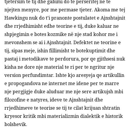
tjetersim te tij dhe gabimi do te perseritej ne te
njejten menyre, por me permase tjeter. Akoma me tej
Hawkingu nuk do t’i pranonte postulatet e Ajnshtajnit
dhe rrjedhimisht edhe teorine e tij, duke kaluar ne
shpjegimin e botes kozmike në nje stad kohor me i
mevonshem se ai i Ajnshtajnit. Defektet ne teorine e
tij, sipas meje, ishin fillimisht te botekuptimit dhe
pastaj i metodikave te perdorura, por qe gjithsesi nuk
kisha ne dore nje material te ri per te ngritur nje
version perfundimtar. Ishte kjo aresyeja qe artikullin
e propogandova ne internet me idene per te marre
nje pergjigje duke aluduar me nje sere artikujsh mbi
filozofine e natyres, ideve te Ajnshtajnit dhe
rrjedhimeve te teorise se tij te cilat krijuan shtratin
kryesor kritik mbi materializmin dialektik e historik
bolshevik.