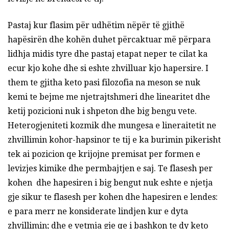
Pastaj kur flasim për udhëtim nëpër të gjithë
hapësirën dhe kohën duhet përcaktuar më përpara
lidhja midis tyre dhe pastaj etapat neper te cilat ka
ecur kjo kohe dhe si eshte zhvilluar kjo hapersire. I
them te gjitha keto pasi filozofia na meson se nuk
kemi te bejme me njetrajtshmeri dhe linearitet dhe
ketij pozicioni nuk i shpeton dhe big bengu vete.
Heterogjeniteti kozmik dhe mungesa e lineraitetit ne
zhvillimin kohor-hapsinor te tij e ka burimin pikerisht
tek ai pozicion qe krijojne premisat per formen e
levizjes kimike dhe permbajtjen e saj. Te flasesh per
kohen dhe hapesiren i big bengut nuk eshte e njetja
gje sikur te flasesh per kohen dhe hapesiren e lendes:
e para merr ne konsiderate lindjen kur e dyta
zhvillimin; dhe e vetmja gje qe i bashkon te dy keto