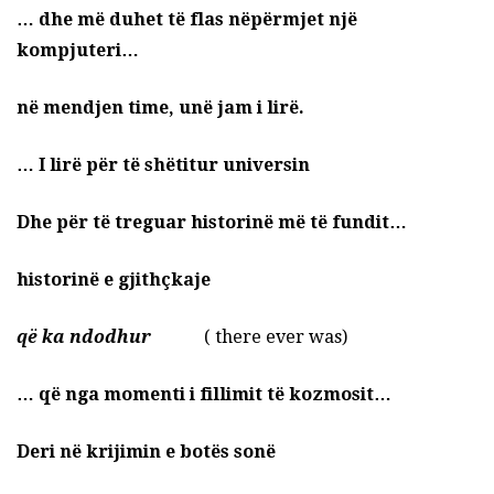
… dhe më duhet të flas nëpërmjet një
kompjuteri…
në mendjen time, unë jam i lirë.
… I lirë për të shëtitur universin
Dhe për të treguar historinë më të fundit…
historinë e gjithçkaje
që ka ndodhur
( there ever was)
… që nga momenti i fillimit të kozmosit…
Deri në krijimin e botës sonë