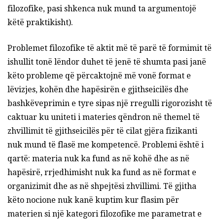
filozofike, pasi shkenca nuk mund ta argumentojë
këtë praktikisht).
Problemet filozofike të aktit më të parë të formimit të
ishullit tonë lëndor duhet të jenë të shumta pasi janë
këto probleme që përcaktojnë më vonë format e
lëvizjes, kohën dhe hapësirën e gjithseicilës dhe
bashkëveprimin e tyre sipas një rregulli rigorozisht të
caktuar ku uniteti i materies qëndron në themel të
zhvillimit të gjithseicilës për të cilat gjëra fizikanti
nuk mund të flasë me kompetencë. Problemi është i
qartë: materia nuk ka fund as në kohë dhe as në
hapësirë, rrjedhimisht nuk ka fund as në format e
organizimit dhe as në shpejtësi zhvillimi. Të gjitha
këto nocione nuk kanë kuptim kur flasim për
materien si një kategori filozofike me parametrat e