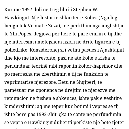
Kur me 1997 doli ne treg libri i Stephen W.
Hawkingut: Nje histori e shkurter e Kohes (Nga big
bengu tek Vrimat e Zeza), me përkthim nga anglishtja
të Ylli Popës, degjova per here te pare emrin e tij dhe
nje interesim i metejshem nxori ne drite figuren e tij
poliedrike. Konsiderohej si i vetmi pasues i Ajnshtajnit
dhe kjo me interesonte, pasi ne ate kohe e kisha te
përfunduar teorinë mbi raportin kohor-hapsinor dhe
po merresha me zberthimin e tij ne funksion te
veprimtarise njerezore. Ketu ne Shqiperi, te
pamësuar me oponenca ne drejtim te njerezve me
reputacion ne fushen e shkences, ishte pak e veshtire
kundershtimi; aq me teper kur botimi i vepres se tij
ishte bere pas 1992-shit, çka te conte ne perfundimin
se vepra e Hawkingut duhet t’i perkiste nje bote tjeter