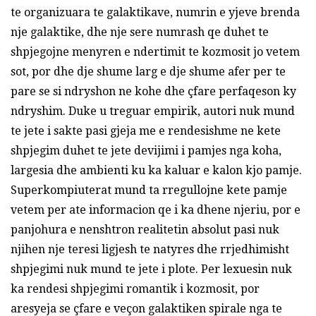
te organizuara te galaktikave, numrin e yjeve brenda
nje galaktike, dhe nje sere numrash qe duhet te
shpjegojne menyren e ndertimit te kozmosit jo vetem
sot, por dhe dje shume larg e dje shume afer per te
pare se si ndryshon ne kohe dhe çfare perfaqeson ky
ndryshim. Duke u treguar empirik, autori nuk mund
te jete i sakte pasi gjeja me e rendesishme ne kete
shpjegim duhet te jete devijimi i pamjes nga koha,
largesia dhe ambienti ku ka kaluar e kalon kjo pamje.
Superkompiuterat mund ta rregullojne kete pamje
vetem per ate informacion qe i ka dhene njeriu, por e
panjohura e nenshtron realitetin absolut pasi nuk
njihen nje teresi ligjesh te natyres dhe rrjedhimisht
shpjegimi nuk mund te jete i plote. Per lexuesin nuk
ka rendesi shpjegimi romantik i kozmosit, por
aresyeja se çfare e veçon galaktiken spirale nga te