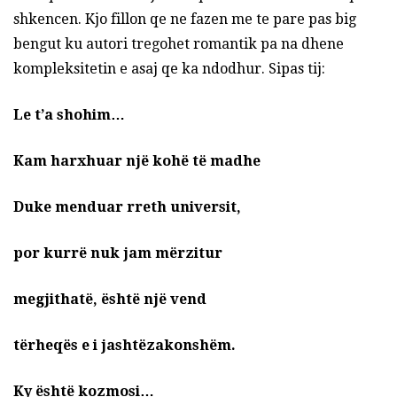
shkencen. Kjo fillon qe ne fazen me te pare pas big
bengut ku autori tregohet romantik pa na dhene
kompleksitetin e asaj qe ka ndodhur. Sipas tij:
Le t’a shohim…
Kam harxhuar një kohë të madhe
Duke menduar rreth universit,
por kurrë nuk jam mërzitur
megjithatë, është një vend
tërheqës e i jashtëzakonshëm.
Ky është kozmosi…