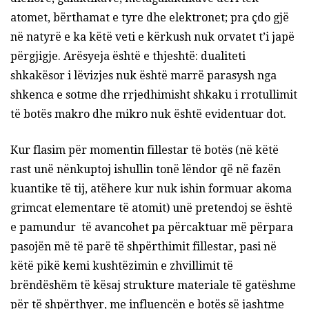
atomet, bërthamat e tyre dhe elektronet; pra çdo gjë
në natyrë e ka këtë veti e kërkush nuk orvatet t’i japë
përgjigje. Arësyeja është e thjeshtë: dualiteti
shkakësor i lëvizjes nuk është marrë parasysh nga
shkenca e sotme dhe rrjedhimisht shkaku i rrotullimit
të botës makro dhe mikro nuk është evidentuar dot.
Kur flasim për momentin fillestar të botës (në këtë
rast unë nënkuptoj ishullin tonë lëndor që në fazën
kuantike të tij, atëhere kur nuk ishin formuar akoma
grimcat elementare të atomit) unë pretendoj se është
e pamundur të avancohet pa përcaktuar më përpara
pasojën më të parë të shpërthimit fillestar, pasi në
këtë pikë kemi kushtëzimin e zhvillimit të
brëndëshëm të kësaj strukture materiale të gatëshme
për të shpërthyer, me influencën e botës së jashtme