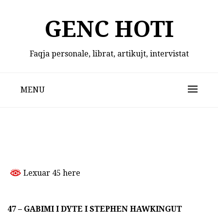
Skip
to
GENC HOTI
content
Faqja personale, librat, artikujt, intervistat
MENU
Lexuar 45 here
47 –
GABIMI I DYTE I STEPHEN HAWKINGUT