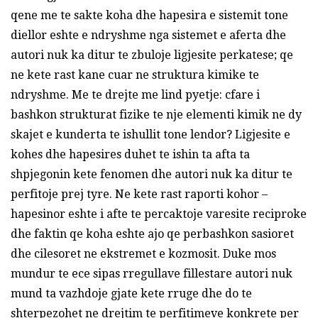
qene me te sakte koha dhe hapesira e sistemit tone
diellor eshte e ndryshme nga sistemet e aferta dhe
autori nuk ka ditur te zbuloje ligjesite perkatese; qe
ne kete rast kane cuar ne struktura kimike te
ndryshme. Me te drejte me lind pyetje: cfare i
bashkon strukturat fizike te nje elementi kimik ne dy
skajet e kunderta te ishullit tone lendor? Ligjesite e
kohes dhe hapesires duhet te ishin ta afta ta
shpjegonin kete fenomen dhe autori nuk ka ditur te
perfitoje prej tyre. Ne kete rast raporti kohor –
hapesinor eshte i afte te percaktoje varesite reciproke
dhe faktin qe koha eshte ajo qe perbashkon sasioret
dhe cilesoret ne ekstremet e kozmosit. Duke mos
mundur te ece sipas rregullave fillestare autori nuk
mund ta vazhdoje gjate kete rruge dhe do te
shterpezohet ne drejtim te perfitimeve konkrete per