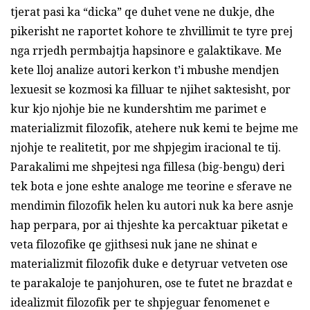
tjerat pasi ka “dicka” qe duhet vene ne dukje, dhe
pikerisht ne raportet kohore te zhvillimit te tyre prej
nga rrjedh permbajtja hapsinore e galaktikave. Me
kete lloj analize autori kerkon t’i mbushe mendjen
lexuesit se kozmosi ka filluar te njihet saktesisht, por
kur kjo njohje bie ne kundershtim me parimet e
materializmit filozofik, atehere nuk kemi te bejme me
njohje te realitetit, por me shpjegim iracional te tij.
Parakalimi me shpejtesi nga fillesa (big-bengu) deri
tek bota e jone eshte analoge me teorine e sferave ne
mendimin filozofik helen ku autori nuk ka bere asnje
hap perpara, por ai thjeshte ka percaktuar piketat e
veta filozofike qe gjithsesi nuk jane ne shinat e
materializmit filozofik duke e detyruar vetveten ose
te parakaloje te panjohuren, ose te futet ne brazdat e
idealizmit filozofik per te shpjeguar fenomenet e