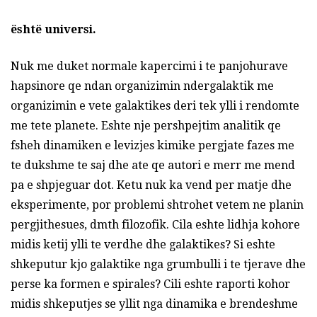
është universi.
Nuk me duket normale kapercimi i te panjohurave
hapsinore qe ndan organizimin ndergalaktik me
organizimin e vete galaktikes deri tek ylli i rendomte
me tete planete. Eshte nje pershpejtim analitik qe
fsheh dinamiken e levizjes kimike pergjate fazes me
te dukshme te saj dhe ate qe autori e merr me mend
pa e shpjeguar dot. Ketu nuk ka vend per matje dhe
eksperimente, por problemi shtrohet vetem ne planin
pergjithesues, dmth filozofik. Cila eshte lidhja kohore
midis ketij ylli te verdhe dhe galaktikes? Si eshte
shkeputur kjo galaktike nga grumbulli i te tjerave dhe
perse ka formen e spirales? Cili eshte raporti kohor
midis shkeputjes se yllit nga dinamika e brendeshme