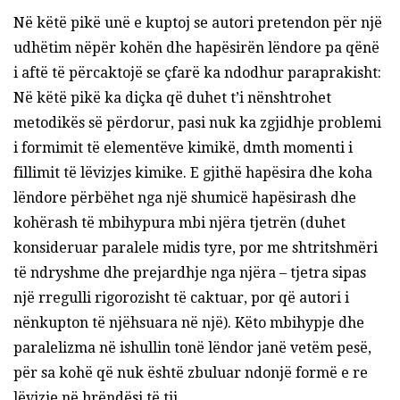
Në këtë pikë unë e kuptoj se autori pretendon për një
udhëtim nëpër kohën dhe hapësirën lëndore pa qënë
i aftë të përcaktojë se çfarë ka ndodhur paraprakisht:
Në këtë pikë ka diçka që duhet t’i nënshtrohet
metodikës së përdorur, pasi nuk ka zgjidhje problemi
i formimit të elementëve kimikë, dmth momenti i
fillimit të lëvizjes kimike. E gjithë hapësira dhe koha
lëndore përbëhet nga një shumicë hapësirash dhe
kohërash të mbihypura mbi njëra tjetrën (duhet
konsideruar paralele midis tyre, por me shtritshmëri
të ndryshme dhe prejardhje nga njëra – tjetra sipas
një rregulli rigorozisht të caktuar, por që autori i
nënkupton të njëhsuara në një). Këto mbihypje dhe
paralelizma në ishullin tonë lëndor janë vetëm pesë,
për sa kohë që nuk është zbuluar ndonjë formë e re
lëvizje në brëndësi të tij.