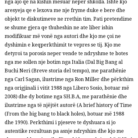
nga ajo qe na kishin mesuar neper shkolla. Ishte kjo
aresyeja qe e lexova me nje fryme duke e bere dhe
objekt te diskutimeve ne rrethin tim. Pati pretendime
se shume gjera qe thuheshin ne ate liber ishin
modifikuar më vonë nga autori dhe kjo me çoi ne
dyshimin e keqperkthimit te vepres se tij. Kjo me
detyroi ta porosis neper vende te ndryshme te botes
nga me sollen nje botim nga Italia (Dal Big Bang al
Buchi Neri (Breve storia del tempo), me parathënie
nga Carl Sagan, ilustrime nga Ron Miller dhe përkthim
nga origjinali i vitit 1988 nga Libero Sosio, botuar më
2008) dhe dy botime nga SH.B.A, me parathënie dhe
ilustrime nga të njëjtët autorë (A brief history of Time
(From the big bang to black holes), botuar më 1988
dhe 1990). Perkthimi i pjeseve te dyshuara si jo
autentike rezultuan pa asnje ndryshim dhe kjo me