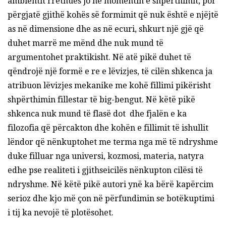
ambientit rrethues jo në momentin e shpërthimit, por
përgjatë gjithë kohës së formimit që nuk është e njëjtë
as në dimensione dhe as në ecuri, shkurt një gjë që
duhet marrë me mënd dhe nuk mund të
argumentohet praktikisht. Në atë pikë duhet të
qëndrojë një formë e re e lëvizjes, të cilën shkenca ja
atribuon lëvizjes mekanike me kohë fillimi pikërisht
shpërthimin fillestar të big-bengut. Në këtë pikë
shkenca nuk mund të flasë dot dhe fjalën e ka
filozofia që përcakton dhe kohën e fillimit të ishullit
lëndor që nënkuptohet me terma nga më të ndryshme
duke filluar nga universi, kozmosi, materia, natyra
edhe pse realiteti i gjithseicilës nënkupton cilësi të
ndryshme. Në këtë pikë autori ynë ka bërë kapërcim
serioz dhe kjo më çon në përfundimin se botëkuptimi
i tij ka nevojë të plotësohet.