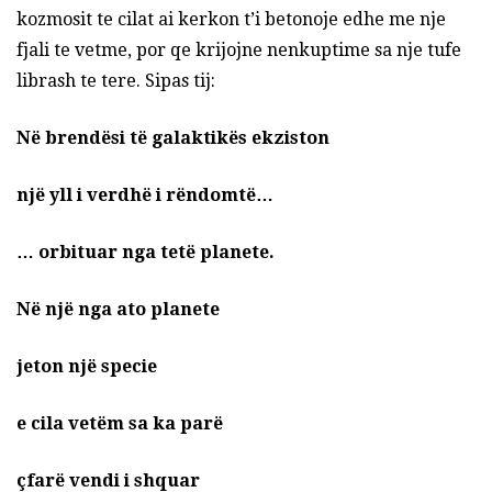
kozmosit te cilat ai kerkon t’i betonoje edhe me nje
fjali te vetme, por qe krijojne nenkuptime sa nje tufe
librash te tere. Sipas tij:
Në brendësi të galaktikës ekziston
një yll i verdhë i rëndomtë…
… orbituar nga tetë planete.
Në një nga ato planete
jeton një specie
e cila vetëm sa ka parë
çfarë vendi i shquar