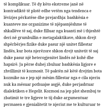
të komplikuar. Të dy këto ekstreme janë në
kontradiktë të plotë edhe vetëm nga tendenca e
lëvizjes përkatëse dhe prejardhja: bashkësia e
kuanteve me organizime të njëpasnjëshme të
shkallëve të saj, duke filluar nga kuanti më i thjeshtë
deri në grumbullin e metagalaktikave, shkon drejt
shpërbërjes fizike duke pasur një unitet fillestar
lindës, kur bota njerëzore shkon drejt unitetit të saj
duke pasur një heterogjenitet lindës në kohë dhe
hapsirë. Ja përse duhej zbuluar bashkësia ligjore e
zhvillimit të kozmosit. Të paktën në këtë drejtim bota
kozmike na e jep një mësim fillestar nga e cila njeriu
nuk ka mësuar pothuajse asgjë, duke perjashtuar
dialektiken e Hegelit. Kozmosi na jep plot shembuj te
zbatimit te tre ligjeve te tij duke argumentuar
permasen e gjenialitetit te njeriut me te kulturuar te