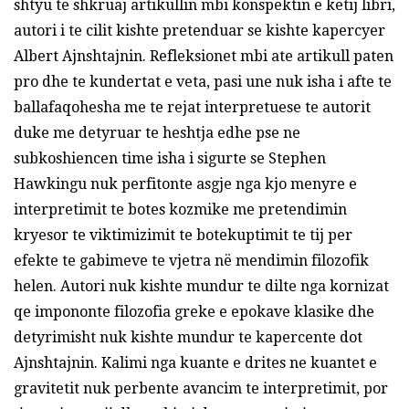
shtyu te shkruaj artikullin mbi konspektin e këtij libri,
autori i te cilit kishte pretenduar se kishte kapercyer
Albert Ajnshtajnin. Refleksionet mbi ate artikull paten
pro dhe te kundertat e veta, pasi une nuk isha i afte te
ballafaqohesha me te rejat interpretuese te autorit
duke me detyruar te heshtja edhe pse ne
subkoshiencen time isha i sigurte se Stephen
Hawkingu nuk perfitonte asgje nga kjo menyre e
interpretimit te botes kozmike me pretendimin
kryesor te viktimizimit te botekuptimit te tij per
efekte te gabimeve te vjetra në mendimin filozofik
helen. Autori nuk kishte mundur te dilte nga kornizat
qe impononte filozofia greke e epokave klasike dhe
detyrimisht nuk kishte mundur te kapercente dot
Ajnshtajnin. Kalimi nga kuante e drites ne kuantet e
gravitetit nuk perbente avancim te interpretimit, por