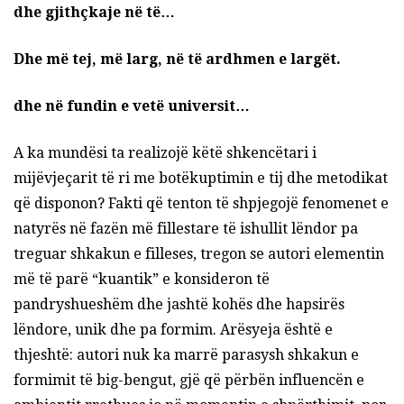
dhe gjithçkaje në të…
Dhe më tej, më larg, në të ardhmen e largët.
dhe në fundin e vetë universit…
A ka mundësi ta realizojë këtë shkencëtari i
mijëvjeçarit të ri me botëkuptimin e tij dhe metodikat
që disponon? Fakti që tenton të shpjegojë fenomenet e
natyrës në fazën më fillestare të ishullit lëndor pa
treguar shkakun e filleses, tregon se autori elementin
më të parë “kuantik” e konsideron të
pandryshueshëm dhe jashtë kohës dhe hapsirës
lëndore, unik dhe pa formim. Arësyeja është e
thjeshtë: autori nuk ka marrë parasysh shkakun e
formimit të big-bengut, gjë që përbën influencën e