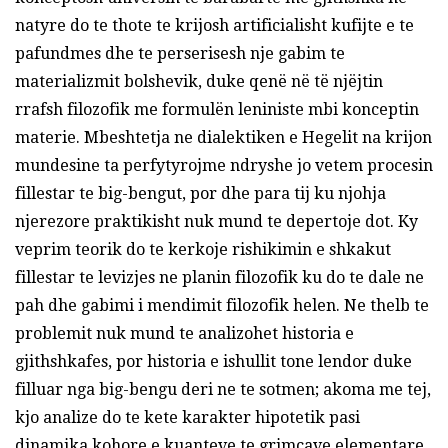
natyre do te thote te krijosh artificialisht kufijte e te
pafundmes dhe te perserisesh nje gabim te
materializmit bolshevik, duke qenë në të njëjtin
rrafsh filozofik me formulën leniniste mbi konceptin
materie. Mbeshtetja ne dialektiken e Hegelit na krijon
mundesine ta perfytyrojme ndryshe jo vetem procesin
fillestar te big-bengut, por dhe para tij ku njohja
njerezore praktikisht nuk mund te depertoje dot. Ky
veprim teorik do te kerkoje rishikimin e shkakut
fillestar te levizjes ne planin filozofik ku do te dale ne
pah dhe gabimi i mendimit filozofik helen. Ne thelb te
problemit nuk mund te analizohet historia e
gjithshkafes, por historia e ishullit tone lendor duke
filluar nga big-bengu deri ne te sotmen; akoma me tej,
kjo analize do te kete karakter hipotetik pasi
dinamika kohore e kuanteve te grimcave elementare