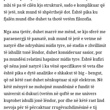
mbi të pa të cilën kjo strukturë, sado e komplikuar që
të jetë, nuk mund të shpërthejë dot. Është pika ku
fjalën mund dhe duhet ta thotë vetëm filozofia.
Nga ana tjetër, duhet marrë me mënd, se kjo sferë me
paraenergji të pamatë, nuk mund të jetë e vetme në
natyrë dhe ndryshimi midis tyre, në stadin e zhvillimit
të ishullit tonë lëndor, duhet konsideruar sasior, por
pa mundësi relatimi hapsinor midis tyre. Është kufiri
që nëna jonë natyrë i ka vënë specifikave të veta dhe
është pika e dytë analitike e shkakut të big – bengut,
që në këtë rast duhet nënkuptuar si një elektron. Në
këtë mënyrë ne mohojmë mundësinë e fundit të
universit si dukuri (vetëm në qoftë se me univers
kuptohet ishulli jonë lëndor, por dhe në këtë rast lind
nevoja për të përcaktuar rrugëvazhdimësinë e tij