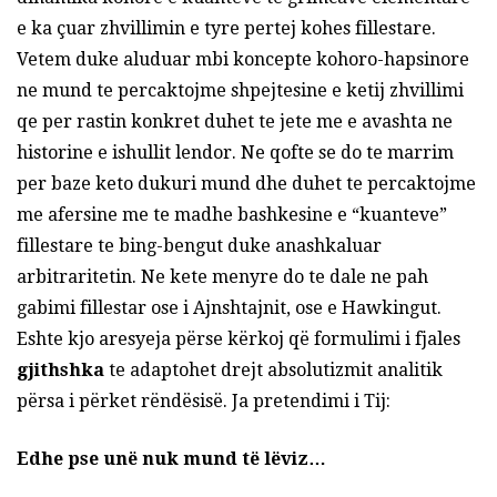
e ka çuar zhvillimin e tyre pertej kohes fillestare.
Vetem duke aluduar mbi koncepte kohoro-hapsinore
ne mund te percaktojme shpejtesine e ketij zhvillimi
qe per rastin konkret duhet te jete me e avashta ne
historine e ishullit lendor. Ne qofte se do te marrim
per baze keto dukuri mund dhe duhet te percaktojme
me afersine me te madhe bashkesine e “kuanteve”
fillestare te bing-bengut duke anashkaluar
arbitraritetin. Ne kete menyre do te dale ne pah
gabimi fillestar ose i Ajnshtajnit, ose e Hawkingut.
Eshte kjo aresyeja përse kërkoj që formulimi i fjales
gjithshka
te adaptohet drejt absolutizmit analitik
përsa i përket rëndësisë. Ja pretendimi i Tij:
Edhe pse unë nuk mund të lëviz…