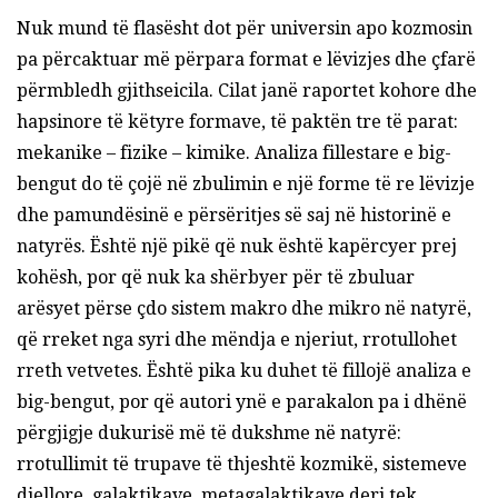
Nuk mund të flasësht dot për universin apo kozmosin
pa përcaktuar më përpara format e lëvizjes dhe çfarë
përmbledh gjithseicila. Cilat janë raportet kohore dhe
hapsinore të këtyre formave, të paktën tre të parat:
mekanike – fizike – kimike. Analiza fillestare e big-
bengut do të çojë në zbulimin e një forme të re lëvizje
dhe pamundësinë e përsëritjes së saj në historinë e
natyrës. Është një pikë që nuk është kapërcyer prej
kohësh, por që nuk ka shërbyer për të zbuluar
arësyet përse çdo sistem makro dhe mikro në natyrë,
që rreket nga syri dhe mëndja e njeriut, rrotullohet
rreth vetvetes. Është pika ku duhet të fillojë analiza e
big-bengut, por që autori ynë e parakalon pa i dhënë
përgjigje dukurisë më të dukshme në natyrë:
rrotullimit të trupave të thjeshtë kozmikë, sistemeve
diellore, galaktikave, metagalaktikave deri tek