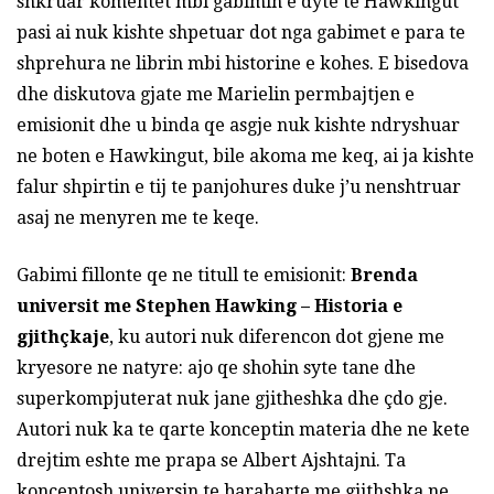
shkruar komentet mbi gabimin e dyte te Hawkingut
pasi ai nuk kishte shpetuar dot nga gabimet e para te
shprehura ne librin mbi historine e kohes. E bisedova
dhe diskutova gjate me Marielin permbajtjen e
emisionit dhe u binda qe asgje nuk kishte ndryshuar
ne boten e Hawkingut, bile akoma me keq, ai ja kishte
falur shpirtin e tij te panjohures duke j’u nenshtruar
asaj ne menyren me te keqe.
Gabimi fillonte qe ne titull te emisionit:
Brenda
universit me Stephen Hawking – Historia e
gjithçkaje
, ku autori nuk diferencon dot gjene me
kryesore ne natyre: ajo qe shohin syte tane dhe
superkompjuterat nuk jane gjitheshka dhe çdo gje.
Autori nuk ka te qarte konceptin materia dhe ne kete
drejtim eshte me prapa se Albert Ajshtajni. Ta
konceptosh universin te barabarte me gjithshka ne