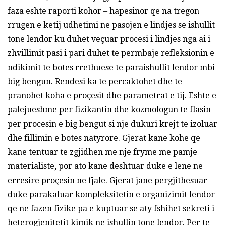
faza eshte raporti kohor – hapesinor qe na tregon
rrugen e ketij udhetimi ne pasojen e lindjes se ishullit
tone lendor ku duhet veçuar procesi i lindjes nga ai i
zhvillimit pasi i pari duhet te permbaje refleksionin e
ndikimit te botes rrethuese te paraishullit lendor mbi
big bengun. Rendesi ka te percaktohet dhe te
pranohet koha e proçesit dhe parametrat e tij. Eshte e
palejueshme per fizikantin dhe kozmologun te flasin
per procesin e big bengut si nje dukuri krejt te izoluar
dhe fillimin e botes natyrore. Gjerat kane kohe qe
kane tentuar te zgjidhen me nje fryme me pamje
materialiste, por ato kane deshtuar duke e lene ne
erresire proçesin ne fjale. Gjerat jane pergjithesuar
duke parakaluar kompleksitetin e organizimit lendor
qe ne fazen fizike pa e kuptuar se aty fshihet sekreti i
heterogjenitetit kimik ne ishullin tone lendor. Per te