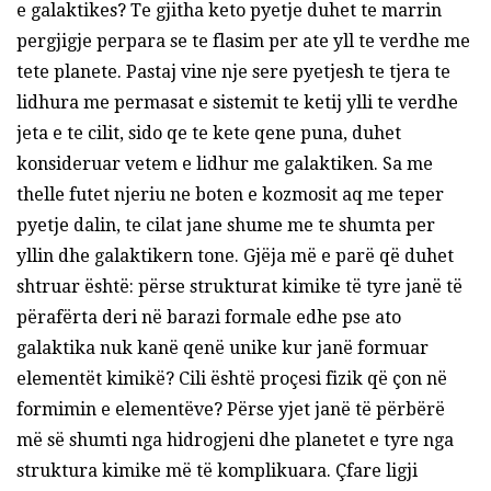
e galaktikes? Te gjitha keto pyetje duhet te marrin
pergjigje perpara se te flasim per ate yll te verdhe me
tete planete. Pastaj vine nje sere pyetjesh te tjera te
lidhura me permasat e sistemit te ketij ylli te verdhe
jeta e te cilit, sido qe te kete qene puna, duhet
konsideruar vetem e lidhur me galaktiken. Sa me
thelle futet njeriu ne boten e kozmosit aq me teper
pyetje dalin, te cilat jane shume me te shumta per
yllin dhe galaktikern tone. Gjëja më e parë që duhet
shtruar është: përse strukturat kimike të tyre janë të
përafërta deri në barazi formale edhe pse ato
galaktika nuk kanë qenë unike kur janë formuar
elementët kimikë? Cili është proçesi fizik që çon në
formimin e elementëve? Përse yjet janë të përbërë
më së shumti nga hidrogjeni dhe planetet e tyre nga
struktura kimike më të komplikuara. Çfare ligji