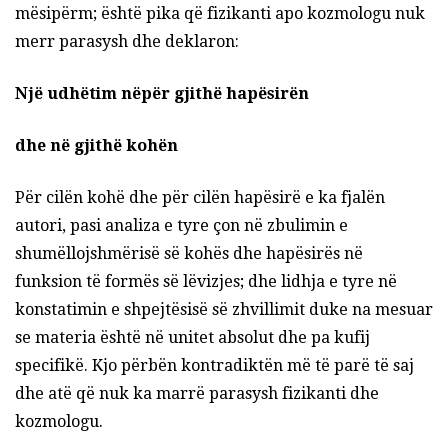
mësipërm; është pika që fizikanti apo kozmologu nuk
merr parasysh dhe deklaron:
Një udhëtim nëpër gjithë hapësirën
dhe në gjithë kohën
Për cilën kohë dhe për cilën hapësirë e ka fjalën
autori, pasi analiza e tyre çon në zbulimin e
shumëllojshmërisë së kohës dhe hapësirës në
funksion të formës së lëvizjes; dhe lidhja e tyre në
konstatimin e shpejtësisë së zhvillimit duke na mesuar
se materia është në unitet absolut dhe pa kufij
specifikë. Kjo përbën kontradiktën më të parë të saj
dhe atë që nuk ka marrë parasysh fizikanti dhe
kozmologu.