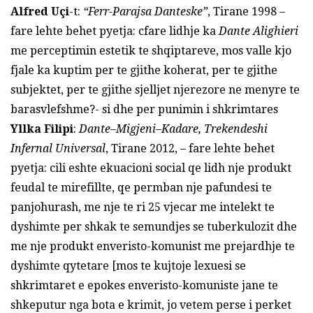
Alfred Uçi
-t:
“Ferr-Parajsa Danteske”
, Tirane 1998 –
fare lehte behet pyetja: cfare lidhje ka
Dante Alighieri
me perceptimin estetik te shqiptareve, mos valle kjo
fjale ka kuptim per te gjithe koherat, per te gjithe
subjektet, per te gjithe sjelljet njerezore ne menyre te
barasvlefshme?- si dhe per punimin i shkrimtares
Yllka Filipi
:
Dante–Migjeni–Kadare, Trekendeshi
Infernal Universal
, Tirane 2012, – fare lehte behet
pyetja: cili eshte ekuacioni social qe lidh nje produkt
feudal te mirefillte, qe permban nje pafundesi te
panjohurash, me nje te ri 25 vjecar me intelekt te
dyshimte per shkak te semundjes se tuberkulozit dhe
me nje produkt enveristo-komunist me prejardhje te
dyshimte qytetare [mos te kujtoje lexuesi se
shkrimtaret e epokes enveristo-komuniste jane te
shkeputur nga bota e krimit, jo vetem perse i perket