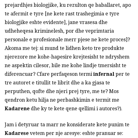
prejardhjes biologjike, ku rezulton qe baballaret, apo
te afermit e tyre [ne kete rast trashegimia e tyre
biologjike eshte evidente], jane vrasesa dhe
udheheqesa kriminelesh, por dhe veprimtaria
personale e profesionale merr pjese ne kete proces]?
Akoma me tej: si mund te lidhen keto tre produkte
njerezore me kohe-hapesire krejtesisht te ndryshem
ne aspektin cilesor, bile me kohe lindje tmersisht te
diferencuar? Cfare perfaqeson termi
infernal
per te
tre autoret e titullit te librit dhe a ka gjasa te
perputhen, qofte dhe njeri prej tyre, me te? Mos
qendron ketu hilja ne perbashkimin e termit me
Kadarene
dhe ky te kete qene qellimi i autores?).
Jam i detyruar ta marr ne konsiderate kete punim te
Kadarese
vetem per nje aresye: eshte pranuar se: