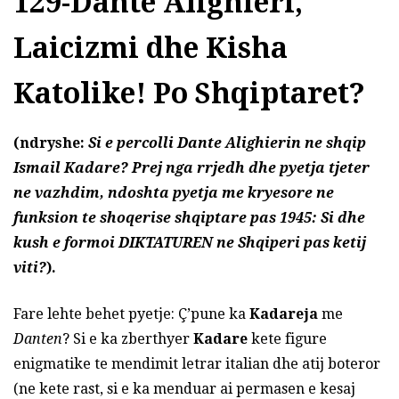
129-Dante Alighieri,
Laicizmi dhe Kisha
Katolike! Po
Shqiptaret?
(ndryshe:
Si e percolli Dante Alighierin ne shqip
Ismail Kadare? Prej nga rrjedh dhe pyetja tjeter
ne vazhdim, ndoshta pyetja me kryesore ne
funksion te shoqerise shqiptare pas 1945: Si dhe
kush e formoi DIKTATUREN ne Shqiperi pas ketij
viti?
).
Fare lehte behet pyetje: Ç’pune ka
Kadareja
me
Danten
? Si e ka zberthyer
Kadare
kete figure
enigmatike te mendimit letrar italian dhe atij boteror
(ne kete rast, si e ka menduar ai permasen e kesaj