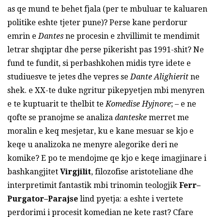
as qe mund te behet fjala (per te mbuluar te kaluaren
politike eshte tjeter pune)? Perse kane perdorur
emrin e
Dantes
ne procesin e zhvillimit te mendimit
letrar shqiptar dhe perse pikerisht pas 1991-shit? Ne
fund te fundit, si perbashkohen midis tyre idete e
studiuesve te jetes dhe vepres se
Dante Alighierit
ne
shek. e XX-te duke ngritur pikepyetjen mbi menyren
e te kuptuarit te thelbit te
Komedise Hyjnore
; – e ne
qofte se pranojme se analiza
danteske
merret me
moralin e keq mesjetar, ku e kane mesuar se kjo e
keqe u analizoka ne menyre alegorike deri ne
komike? E po te mendojme qe kjo e keqe imagjinare i
bashkangjitet
Virgjilit
, filozofise aristoteliane dhe
interpretimit fantastik mbi trinomin teologjik
Ferr–
Purgator–Parajse
lind pyetja: a eshte i vertete
perdorimi i procesit komedian ne kete rast? Cfare