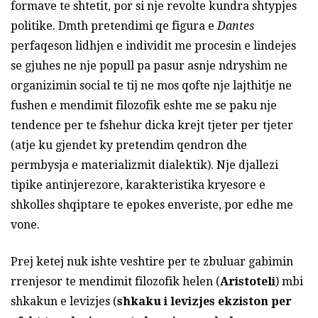
formave te shtetit, por si nje revolte kundra shtypjes
politike. Dmth pretendimi qe figura e
Dantes
perfaqeson lidhjen e individit me procesin e lindejes
se gjuhes ne nje popull pa pasur asnje ndryshim ne
organizimin social te tij ne mos qofte nje lajthitje ne
fushen e mendimit filozofik eshte me se paku nje
tendence per te fshehur dicka krejt tjeter per tjeter
(atje ku gjendet ky pretendim qendron dhe
permbysja e materializmit dialektik). Nje djallezi
tipike antinjerezore, karakteristika kryesore e
shkolles shqiptare te epokes enveriste, por edhe me
vone.
Prej ketej nuk ishte veshtire per te zbuluar gabimin
rrenjesor te mendimit filozofik helen (
Aristoteli
) mbi
shkakun e levizjes (
shkaku i levizjes ekziston per