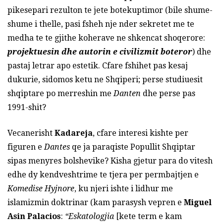
pikesepari rezulton te jete botekuptimor (bile shume-
shume i thelle, pasi fsheh nje nder sekretet me te
medha te te gjithe koherave ne shkencat shoqerore:
projektuesin dhe autorin e civilizmit boteror
) dhe
pastaj letrar apo estetik. Cfare fshihet pas kesaj
dukurie, sidomos ketu ne Shqiperi; perse studiuesit
shqiptare po merreshin me
Danten
dhe perse pas
1991-shit?
Vecanerisht
Kadareja
, cfare interesi kishte per
figuren e
Dantes
qe ja paraqiste Popullit Shqiptar
sipas menyres bolshevike? Kisha gjetur para do vitesh
edhe dy kendveshtrime te tjera per permbajtjen e
Komedise Hyjnore
, ku njeri ishte i lidhur me
islamizmin doktrinar (kam parasysh vepren e
Miguel
Asin Palacios
:
“Eskatologjia
[kete term e kam