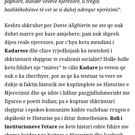
papnore, kundër veseve njerëzore, u tregoi
bashkëkohësve të vet se si duhej ndrequr njerëzimi”.
Keshtu shkruhet per
Dante Alighierin
ne ate qe nuk
duhet marre per baze asnjehere, pasi nuk shpreh
dijen reale njerezore, por c’hyn ketu mendimi i
Kadarese
dhe cfare rrjedhojash ka nenteksti i
shkrimtarit shqiptar te realizmit socialist? Holle-holle
ketu fshihet nje “mister” te cilin
Kadare
jo vetem qe
nuk e ka zberthyer, por as qe ka tentuar ta vere ne
dukje si faktin historik me kuptimplote ne Historine e
Njerezimit dhe qe ishte i lidhur pazgjidhshmerisht me
figuren e poetit italian; pa e kuptuar shkrimtari
shqiptar i epokes komuniste kishte vazhduar rrugen e
shpikesit te Historise pa i ditur domethenien.
Roli i
Institucioneve Fetare
ne kete histori eshte fshire me