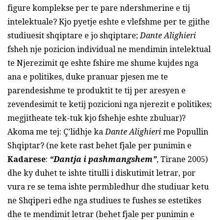
figure komplekse per te pare ndershmerine e tij
intelektuale? Kjo pyetje eshte e vlefshme per te gjithe
studiuesit shqiptare e jo shqiptare;
Dante Alighieri
fsheh nje pozicion individual ne mendimin intelektual
te Njerezimit qe eshte fshire me shume kujdes nga
ana e politikes, duke pranuar pjesen me te
parendesishme te produktit te tij per aresyen e
zevendesimit te ketij pozicioni nga njerezit e politikes;
megjitheate tek-tuk kjo fshehje eshte zbuluar)?
Akoma me tej: Ç’lidhje ka
Dante Alighieri
me Popullin
Shqiptar? (ne kete rast behet fjale per punimin e
Kadarese
:
“Dantja i pashmangshem”
, Tirane 2005)
dhe ky duhet te ishte titulli i diskutimit letrar, por
vura re se tema ishte permbledhur dhe studiuar ketu
ne Shqiperi edhe nga studiues te fushes se estetikes
dhe te mendimit letrar (behet fjale per punimin e