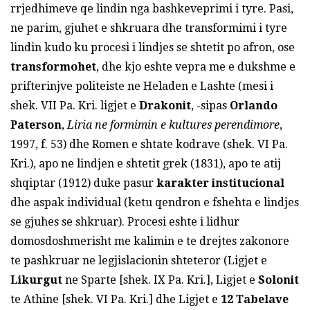
rrjedhimeve qe lindin nga bashkeveprimi i tyre. Pasi,
ne parim, gjuhet e shkruara dhe transformimi i tyre
lindin kudo ku procesi i lindjes se shtetit po afron, ose
transformohet
, dhe kjo eshte vepra me e dukshme e
prifterinjve politeiste ne Heladen e Lashte (mesi i
shek. VII Pa. Kri. ligjet e
Drakonit
, -sipas
Orlando
Paterson
,
Liria ne formimin e kultures perendimore
,
1997, f. 53) dhe Romen e shtate kodrave (shek. VI Pa.
Kri.), apo ne lindjen e shtetit grek (1831), apo te atij
shqiptar (1912) duke pasur
karakter institucional
dhe aspak individual (ketu qendron e fshehta e lindjes
se gjuhes se shkruar). Procesi eshte i lidhur
domosdoshmerisht me kalimin e te drejtes zakonore
te pashkruar ne legjislacionin shteteror (Ligjet e
Likurgut
ne Sparte [shek. IX Pa. Kri.], Ligjet e
Solonit
te Athine [shek. VI Pa. Kri.] dhe Ligjet e
12 Tabelave