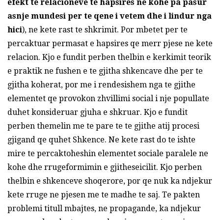
efekt te relacioneve te hapsires ne kohe pa pasur
asnje mundesi per te qene i vetem dhe i lindur nga
hici
), ne kete rast te shkrimit. Por mbetet per te
percaktuar permasat e hapsires qe merr pjese ne kete
relacion. Kjo e fundit perben thelbin e kerkimit teorik
e praktik ne fushen e te gjitha shkencave dhe per te
gjitha koherat, por me i rendesishem nga te gjithe
elementet qe provokon zhvillimi social i nje popullate
duhet konsideruar gjuha e shkruar. Kjo e fundit
perben themelin me te pare te te gjithe atij procesi
gjigand qe quhet Shkence. Ne kete rast do te ishte
mire te percaktoheshin elementet sociale paralele ne
kohe dhe rrugeformimin e gjitheseicilit. Kjo perben
thelbin e shkenceve shoqerore, por qe nuk ka ndjekur
kete rruge ne pjesen me te madhe te saj. Te pakten
problemi titull mbajtes, ne propagande, ka ndjekur