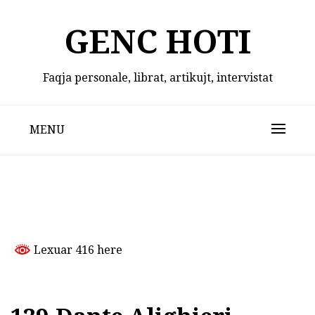
Skip
to
GENC HOTI
content
Faqja personale, librat, artikujt, intervistat
MENU
Lexuar 416 here