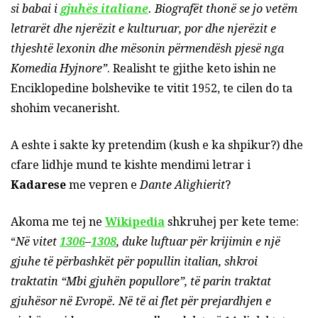
si babai i
gjuhës italiane
. Biografët thonë se jo vetëm
letrarët dhe njerëzit e kulturuar, por dhe njerëzit e
thjeshtë lexonin dhe mësonin përmendësh pjesë nga
Komedia Hyjnore”
. Realisht te gjithe keto ishin ne
Enciklopedine bolshevike te vitit 1952, te cilen do ta
shohim vecanerisht.
A eshte i sakte ky pretendim (kush e ka shpikur?) dhe
cfare lidhje mund te kishte mendimi letrar i
Kadarese
me vepren e
Dante Alighierit
?
Akoma me tej ne
Wikipedia
shkruhej per kete teme:
“
Në vitet
1306
–
1308
, duke luftuar për krijimin e një
gjuhe të përbashkët për popullin italian, shkroi
traktatin “Mbi gjuhën popullore”, të parin traktat
gjuhësor në Evropë. Në të ai flet për prejardhjen e