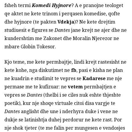
fsheh termi
Komedi Hyjnore
? A e pranojne teologet
qe aktet ne kete trinom i perqasen komedise, qofte
dhe hyjnore (te pakten
Vdekja
)? Ne kete drejtim
studiuesit e figures se
Dantes
jane krejt ne ajer dhe ne
kundershtim me Zakonet dhe Moralin Njerezor ne
mbare Globin Tokesor.
Kjo teme, me kete permbajtje, lindi krejt rastesisht ne
kete kohe, nga diskutimet ne
fb
, pasi e kisha ne plan
ne kuadrin e studimit te vepres se
Kadarese
me nje
permase me te kufizuar: ne
vetem
permbajtjen e
vepres se
Dantes
(thelbi i se ciles nuk eshte thjeshte
poetik), kur nje shoqe virtuale citoi disa vargje te
Dantes
anglisht dhe une i nderhyra duke i vene ne
dukje se latinishtja duhej perdorur ne kete rast. Por
nje shok tjeter (te me falin per mungesen e vendosjes