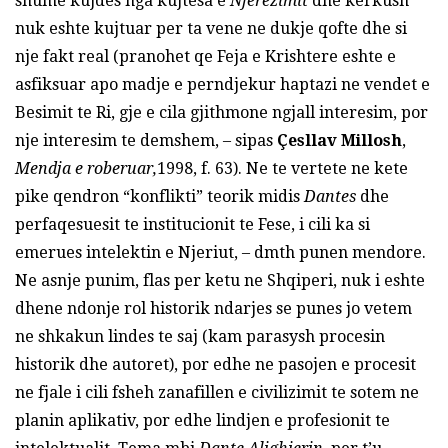
shume kujdes nga kujtesa e
Njerezimit
dhe kerkush
nuk eshte kujtuar per ta vene ne dukje qofte dhe si
nje fakt real (pranohet qe Feja e Krishtere eshte e
asfiksuar apo madje e perndjekur haptazi ne vendet e
Besimit te Ri, gje e cila gjithmone ngjall interesim, por
nje interesim te demshem, – sipas
Çesllav Millosh
,
Mendja e roberuar,
1998, f. 63). Ne te vertete ne kete
pike qendron “konflikti” teorik midis
Dantes
dhe
perfaqesuesit te institucionit te Fese, i cili ka si
emerues intelektin e Njeriut, – dmth punen mendore.
Ne asnje punim, flas per ketu ne Shqiperi, nuk i eshte
dhene ndonje rol historik ndarjes se punes jo vetem
ne shkakun lindes te saj (kam parasysh procesin
historik dhe autoret), por edhe ne pasojen e procesit
ne fjale i cili fsheh zanafillen e civilizimit te sotem ne
planin aplikativ, por edhe lindjen e profesionit te