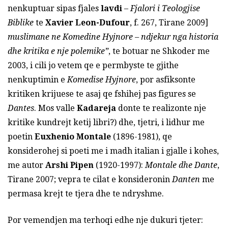
nenkuptuar sipas fjales
lavdi
–
Fjalori i Teologjise
Biblike
te
Xavier Leon-Dufour
, f. 267, Tirane 2009]
muslimane ne Komedine Hyjnore – ndjekur nga historia
dhe kritika e nje polemike”
, te botuar ne Shkoder me
2003, i cili jo vetem qe e permbyste te gjithe
nenkuptimin e
Komedise Hyjnore
, por asfiksonte
kritiken krijuese te asaj qe fshihej pas figures se
Dantes
. Mos valle
Kadareja
donte te realizonte nje
kritike kundrejt ketij libri?) dhe, tjetri, i lidhur me
poetin
Euxhenio Montale
(1896-1981), qe
konsiderohej si poeti me i madh italian i gjalle i kohes,
me autor
Arshi Pipen
(1920-1997):
Montale dhe Dante
,
Tirane 2007; vepra te cilat e konsideronin
Danten
me
permasa krejt te tjera dhe te ndryshme.
Por vemendjen ma terhoqi edhe nje dukuri tjeter: