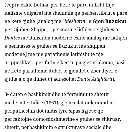
(vepra eshte botuar per here te pare italisht [nje
italishte vulgare] me shenimin qe perben librin e pare
ne kete gjuhe [analog me “
Mesharin
” e
Gjon Buzukut
per Gjuhen Shqipe; – permasa e lidhjes se gjuhes te
Dantes
me italishten moderne eshte analog me lidhjen
e permases te gjuhes se Buzukut me shqipen
moderne] me nje parathenie latinisht te nje
arqipeshkvi; -per fatin e keq te pa gjetur akoma, pasi
ne kete parathenie duhet te gjendet e zberthyer e
gjitha ajo qe duhet t’i adresohet
Dante Alighierit
),
3-
daten e bashkimit dhe te formimit te shtetit
modern te Italise (1861); gje te cilat nuk mund te
perputheshin dot midis tyre sipas ligjeve qe
percaktojne domosdoshmerine e gjuhes se shkruar,
shtetit, perbashkimin e strukturave sociale dhe