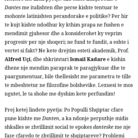
Dantes
me italishten dhe perse kishte tentuar te
mohonte latinishten perandorake e politike? Per hir
te kujt kishte ndodhur ky kthim prapa ne fushen e
mendimit gjuhesor dhe a konsiderohet ky veprim
progresiv per nje shoqeri; ne fund te fundit, a eshte i
vertet si fakt? Ne kete drejtim esteti akademik, Prof.
Alfred Uçi
, dhe shkrimtari
Ismail Kadare
e kishin
dhene nje mendim paraprak te paragjykuar dhe te
paargumentuar, bile thellesisht me parametra te tille
te mbeshtetur ne filozofine bolshevike. Lexuesi te mos
ngutet, le ta shohe me dyshim kete perfundim!
Prej ketej lindete pyetja: Po Populli Shqiptar cfare
pune kishte me
Danten
, a ka ndonje perputhje midis
shkalles se zhvillimit social te epokes
danteske
me nje
faze cfaredo te zhvillimit te shqiptareve? Problemi