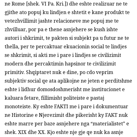
ne Rome [shek. VI Pa. Kri.]) dhe eshte realizuar ne te
gjithe ato popuj ku lindjen e shtetit e kane produkt te
vetezhvillimit jashte relacioneve me popuj me te
zhvilluar, por pa e thene asnjehere se kush ishte
autori i shkrimit, te pakten si subjekt pa u futur ne te
thella, per te percaktuar ekuacionin social te lindjes
se shkrimit, si akti me i pare i lindjes se civilizimit
modern dhe percaktimin hapsinor te civilizimit
primitiv. Shqiptaret nuk e dine, po cdo veprim
subjektiv social qe ata aplikojne ne jeten e perditshme
eshte i lidhur domosdoshmerisht me institucionet e
kaluara fetare, fillimisht politeiste e pastaj
monoteiste. Ky eshte FAKTI me i pare i dokumentuar
ne Historine e Njerezimit dhe pikerisht ky FAKT nuk
eshte marre per baze asnjehere nga “materialistet” e
shek. XIX dhe XX. Kjo eshte nje gje qe nuk ka asnje