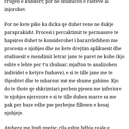
rrugen e kundert; por ne shumicen e rasteve ai
injorohet.
Por ne kete pike ka dicka qe duhet vene ne dukje
paraprakisht. Procesi i percaktimit te permasave te
hapsires duhet te konsiderohet i barazvlefshem me
procesin e njohjes dhe ne kete drejtim aplikuesit dhe
studiuesit e mendimit letrar jane te paret ne kohe (kjo
eshte e lehte per t’u zbuluar; mjafton te analizohen
individet e ketyre fushave), e si te tille jane me te
thjeshtet dhe te mbarsur mё me shume gabime. Kjo
do te thote qe shkrimtari perben pjesen me inferiore
te njohjes njerezore e si te tille duhen marre sa me
pak per baze edhe pse perbejne fillesen e kesaj
njohjeje.
Atehere me lindi pyetje: cila eshte lidhja reale e