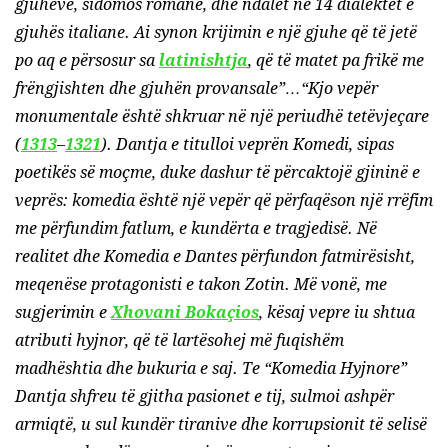
gjuhëve, sidomos romane, dhe ndalet në 14 dialektet e
gjuhës italiane. Ai synon krijimin e një gjuhe që të jetë
po aq e përsosur sa
latinishtja
, që të matet pa frikë me
frëngjishten dhe gjuhën provansale”…“Kjo vepër
monumentale është shkruar në një periudhë tetëvjeçare
(
1313
–
1321
). Dantja e titulloi veprën Komedi, sipas
poetikës së moçme, duke dashur të përcaktojë gjininë e
veprës: komedia është një vepër që përfaqëson një rrëfim
me përfundim fatlum, e kundërta e tragjedisë. Në
realitet dhe Komedia e Dantes përfundon fatmirësisht,
meqenëse protagonisti e takon Zotin. Më vonë, me
sugjerimin e
Xhovani Bokaçios
, kësaj vepre iu shtua
atributi hyjnor, që të lartësohej më fuqishëm
madhështia dhe bukuria e saj. Te “Komedia Hyjnore”
Dantja shfreu të gjitha pasionet e tij, sulmoi ashpër
armiqtë, u sul kundër tiranive dhe korrupsionit të selisë