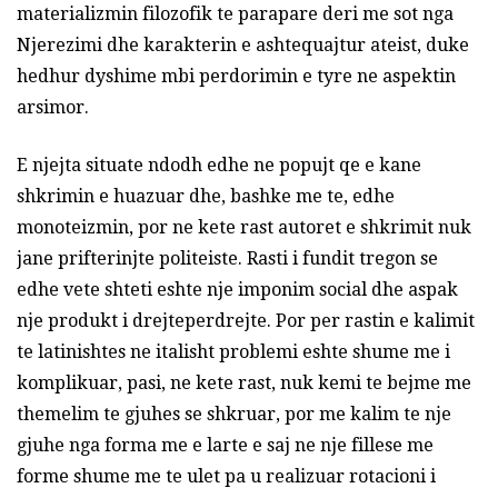
materializmin filozofik te parapare deri me sot nga
Njerezimi dhe karakterin e ashtequajtur ateist, duke
hedhur dyshime mbi perdorimin e tyre ne aspektin
arsimor.
E njejta situate ndodh edhe ne popujt qe e kane
shkrimin e huazuar dhe, bashke me te, edhe
monoteizmin, por ne kete rast autoret e shkrimit nuk
jane prifterinjte politeiste. Rasti i fundit tregon se
edhe vete shteti eshte nje imponim social dhe aspak
nje produkt i drejteperdrejte. Por per rastin e kalimit
te latinishtes ne italisht problemi eshte shume me i
komplikuar, pasi, ne kete rast, nuk kemi te bejme me
themelim te gjuhes se shkruar, por me kalim te nje
gjuhe nga forma me e larte e saj ne nje fillese me
forme shume me te ulet pa u realizuar rotacioni i