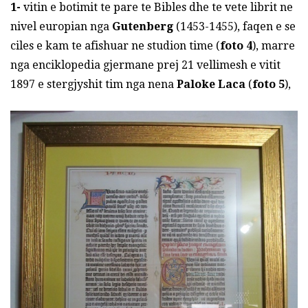
1-
vitin e botimit te pare te Bibles dhe te vete librit ne
nivel europian nga
Gutenberg
(1453-1455), faqen e se
ciles e kam te afishuar ne studion time (
foto 4
), marre
nga enciklopedia gjermane prej 21 vellimesh e vitit
1897 e stergjyshit tim nga nena
Paloke Laca
(
foto 5
),