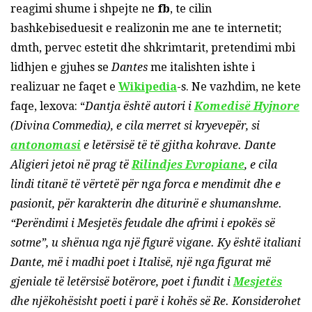
reagimi shume i shpejte ne
fb
, te cilin
bashkebiseduesit e realizonin me ane te internetit;
dmth, pervec estetit dhe shkrimtarit, pretendimi mbi
lidhjen e gjuhes se
Dantes
me italishten ishte i
realizuar ne faqet e
Wikipedia
-s. Ne vazhdim, ne kete
faqe, lexova: “
Dantja është autori i
Komedisë Hyjnore
(Divina Commedia), e cila merret si kryevepër, si
antonomasi
e letërsisë të të gjitha kohrave. Dante
Aligieri jetoi në prag të
Rilindjes Evropiane
, e cila
lindi titanë të vërtetë për nga forca e mendimit dhe e
pasionit, për karakterin dhe diturinë e shumanshme.
“Perëndimi i Mesjetës feudale dhe afrimi i epokës së
sotme”, u shënua nga një figurë vigane. Ky është italiani
Dante, më i madhi poet i Italisë, një nga figurat më
gjeniale të letërsisë botërore, poet i fundit i
Mesjetës
dhe njëkohësisht poeti i parë i kohës së Re. Konsiderohet