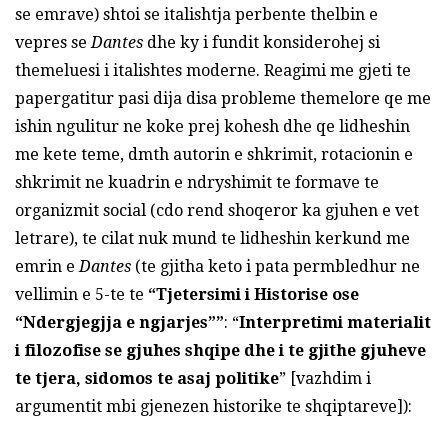
se emrave) shtoi se italishtja perbente thelbin e
vepres se
Dantes
dhe ky i fundit konsiderohej si
themeluesi i italishtes moderne. Reagimi me gjeti te
papergatitur pasi dija disa probleme themelore qe me
ishin ngulitur ne koke prej kohesh dhe qe lidheshin
me kete teme, dmth autorin e shkrimit, rotacionin e
shkrimit ne kuadrin e ndryshimit te formave te
organizmit social (cdo rend shoqeror ka gjuhen e vet
letrare), te cilat nuk mund te lidheshin kerkund me
emrin e
Dantes
(te gjitha keto i pata permbledhur ne
vellimin e 5-te te
“Tjetersimi i Historise ose
“Ndergjegjja e ngjarjes””
: “
Interpretimi materialit
i filozofise se gjuhes shqipe dhe i te gjithe gjuheve
te tjera, sidomos te asaj politike
” [vazhdim i
argumentit mbi gjenezen historike te shqiptareve]):