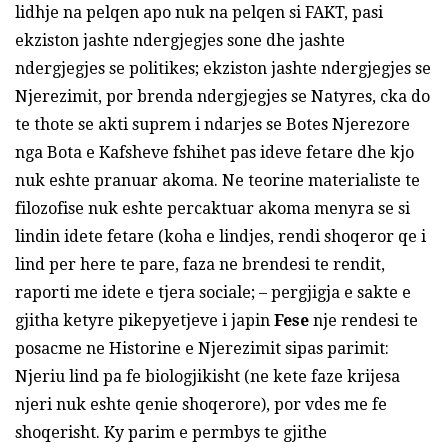
lidhje na pelqen apo nuk na pelqen si FAKT, pasi
ekziston jashte ndergjegjes sone dhe jashte
ndergjegjes se politikes; ekziston jashte ndergjegjes se
Njerezimit, por brenda ndergjegjes se Natyres, cka do
te thote se akti suprem i ndarjes se Botes Njerezore
nga Bota e Kafsheve fshihet pas ideve fetare dhe kjo
nuk eshte pranuar akoma. Ne teorine materialiste te
filozofise nuk eshte percaktuar akoma menyra se si
lindin idete fetare (koha e lindjes, rendi shoqeror qe i
lind per here te pare, faza ne brendesi te rendit,
raporti me idete e tjera sociale; – pergjigja e sakte e
gjitha ketyre pikepyetjeve i japin
Fese
nje rendesi te
posacme ne Historine e Njerezimit sipas parimit:
Njeriu lind pa fe biologjikisht (ne kete faze krijesa
njeri nuk eshte qenie shoqerore), por vdes me fe
shoqerisht. Ky parim e permbys te gjithe