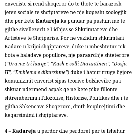
enveriste si rend shoqeror do te thote te barazosh
jeten sociale te shqiptareve ne nje kopesht zoologjik
dhe per kete
Kadareja
ka punuar pa pushim me te
gjithe sivellezerit e Lidhjes se Shkrimtareve dhe
Artisteve te Shqiperise. Por ne vazhdim shkrimtari
Kadare u krijoi shqiptareve, duke u mbeshtetur tek
bota e baladave popullore, nje paraardhje shteterore
(
“Ura me tri harqe”, “Kush e solli Duruntinen”, “Dosja
H”, “Emblema e dikurshme”
) duke i hapur rruge ligjore
komunizmit enverist sipas teorive bolshevike pa i
shkuar ndermend aspak qe ne kete pike fillonte
shtremberimi i Filozofise, Historise, Politikes dhe i te
gjitha Shkencave Shoqerore, dmth keqdrejtimi dhe
keqarsimimi i shqiptareve.
4 –
Kadareja
u perdor dhe perdoret per te fshehur