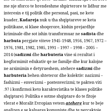
me nje sforco te brendeshme shpirterore te lidhur me
interesin e tij politik dhe personal, pasi, ne kete
kuader,
Kadareja
nuk u tha shqiptareve se keta
politikane, si klase shoqerore, kishin prejardhje
kriminale dhe sot ishin transformuar ne
sadista
dhe
harbuta
pergjate viteve 1945-1948, 1956, 1967, 1972 –
1976, 1981, 1982, 1985, 1991 – 1997 – 1998 – 2005 –
2014 (
sadizmi
dhe
harbuteria
vine si rezultat i
keqformimit edukativ qe ne familje dhe kur kalojne
ne arsimimin e detyrueshem, atehere
sadizmi
dhe
harbuteria
behen shteteror dhe kolektiv: nazizmi –
fashizmi – enverizmi – postenverizmi; te pakten viti
.97 i konfirmoi keto karakteristika te klases politike
shqiptare). Politika e sotme shqiptare do te fitoje
vlerat e Moralit Evropian vetem
atehere
kur te beje
analizen e se kaluares komuniste dhe te percaktoje