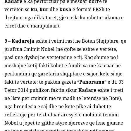
Kadare
e ka perforcuar pa e mesuar kurre te
verteten se
ku
,
kur
dhe
kush
e formoi PKSh te
drejtuar nga diktatoret, gje e cila ka mbetur akoma e
erret dhe e manipuluar).
9 –
Kadareja
eshte i vetmi rast ne Boten Shqiptare, qe
ju afrua Cmimit Nobel (ne qofte se eshte e vertete,
pasi une dyshoj ne vertetesine e tij. Kaq shume po i
meshojne ketij fakti kohet e fundit sa me ka cuar ne
perfundimi qe gazetaria shqiptare e sajon kete si nje
fakt te vertete; te pakten gazeta “
Panorama
” e dt. 03
Tetor 2014 publikon faktin sikur
Kadare
eshte i treti
ne liste per cmimin me te madh te letersise ne Bote),
nga brendesia e saj dhe ne kete pike ai duhet te
reflektoje per te zbuluar aresyet e mohimit (cmimi
Nobel u jepet te gjithe atyre njerezve qe lene gjurme