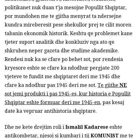
politikanet nuk duan t’ja mesojne Popullit Shqiptar,
por mundohen me te gjitha menyrat ta ndersejne
kundra mireberesit pese shekullor prej te cilit moren
tabanin ekonomik historik. Keshtu qe problemet kane
tjeter suport analitik dhe konkluziv nga ato qe
shkruhen neper gazeta dhe studime akademike.
Rendesi nuk ka se cfare po behet sot, por rendesia
kryesore eshte se cfare ka ndodhur pergjate 200
vjeteve te fundit me shqiptaret deri me 1945 dhe
cfare ka ndodhur pas 1945 deri me sot.
Te gjithe
NE
sot jemi produkti i pas 1945-es, kur historia e Popullit
Shqiptar eshte formuar deri me 1945-en
, pas kesaj
date ka vepruar antihistoria shqiptare.
Dhe ne kete drejtim roli i
Ismalil Kadarese
eshte
antikombetar, njesoj si kumbari i tij
KOMUNIST
me te