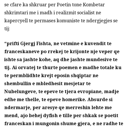
se cfare ka shkruar per Poetin tone Kombetar
shkrimtari me i madh i realizmit socialist ne
kapercyell te permases komuniste te ndergjegjes se
tij:
“prifti Gjergj Fishta, ne vetmine e kuvendit te
franceskaneve po rrekej te krijonte nje veper qe
ishte sa jashte kohe, aq dhe jashte mundesive te
tij. Ai orvatej te thurte poemen e madhe totale ku
te permblidhte krejt eposin shqiptar ne
shembullin e mbledhesit mesjetar te
Nubelungeve, te epeve te tjera evropiane, madje
edhe me thelle, te epeve homerike. Absurde si
ndermarje, per aresye qe merreshin lehte me
mend, ajo behej dyfish e tille per shkak se poetit
franceskan i mungonin shume gjera, e ne radhe te