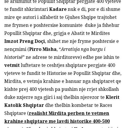
se arsimimit te Popullit Shqiptar pergjate 400 vjeteve
te fundit shkrimtari
Kadare
nuk e di, por e di shume
mire qe autori i alfabetit te Gjuhes Shqipe trajtohet
me frymen e poshtersise komuniste duke ja fshehur
Popullit Shqiptar dhe, grigja e Abatit te Mirdites
Imzot Preng Doçi
, shihet me nje fryme poshtersie e
nençmimi (
Pirro Misha
, “
Arratisja nga burgu i
historisë
” ne adrese te mirditoreve) edhe pse ishin te
vetmit
luftetare te ceshtjes shqiptare pergjate 400
vjeteve te fundit te Historise se Popullit Shqiptar dhe,
Mirdita, e vetmja krahine e banuar nga shqiptaret qe
kishte prej 400 vjetesh pa pushim nje rrjet shkollash
duke nxjerre nga gjiri i saj thelbin njerezor te
Klerit
Katolik Shqiptar
dhe thelbin kombetar te Races
Shqiptare (
realisht Mirdita perben te vetmen
krahine shqiptare me lavdi historike 400-500