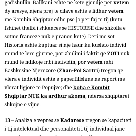
gadishullin. Ballkani eshte ne kete gjendje per
vetem
dy aresye, njera prej te cilave eshte e lidhur
vetem
me Kombin Shqiptar edhe pse jo per faj te tij (ketu
fshihet thelbi i shkences se HISTORISE dhe shkolla e
sotme franceze nuk e pranon kete). Deri me sot
Historia eshte kuptuar si nje haur ku kushdo individ
mund te lere gjurme, por zbulimi i faktit qe
ZOTI
nuk
mund te ndikoje mbi individin, por
vetem
mbi
Bashkesine Njerezore (
Zhan-Pol Sartri
) tregon qe
vlera e individit eshte e paperfillshme ne raport me
vlerat ligjore te Popujve; dhe
koha e Kombit
Shqiptar NUK ka ardhur akoma
, ndersa shqiptaret
shkojne e vijne.
13 –
Analiza e vepres se
Kadarese
tregon se kapaciteti
i tij intelektual dhe personaliteti i tij individual jane