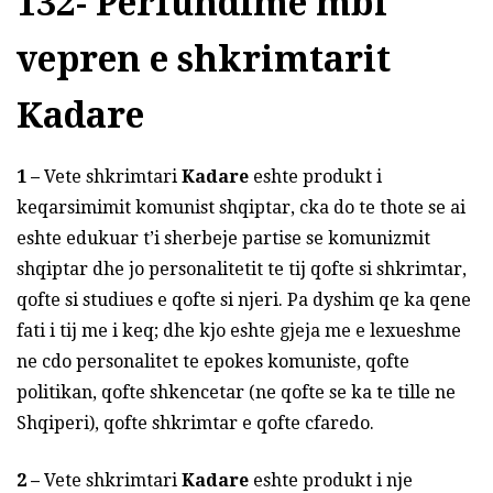
132- Perfundime mbi
vepren e shkrimtarit
Kadare
1 –
Vete shkrimtari
Kadare
eshte produkt i
keqarsimimit komunist shqiptar, cka do te thote se ai
eshte edukuar t’i sherbeje partise se komunizmit
shqiptar dhe jo personalitetit te tij qofte si shkrimtar,
qofte si studiues e qofte si njeri. Pa dyshim qe ka qene
fati i tij me i keq; dhe kjo eshte gjeja me e lexueshme
ne cdo personalitet te epokes komuniste, qofte
politikan, qofte shkencetar (ne qofte se ka te tille ne
Shqiperi), qofte shkrimtar e qofte cfaredo.
2 –
Vete shkrimtari
Kadare
eshte produkt i nje