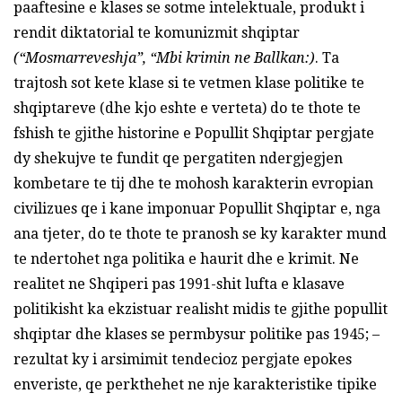
paaftesine e klases se sotme intelektuale, produkt i
rendit diktatorial te komunizmit shqiptar
(“Mosmarreveshja”, “Mbi krimin ne Ballkan:)
. Ta
trajtosh sot kete klase si te vetmen klase politike te
shqiptareve (dhe kjo eshte e verteta) do te thote te
fshish te gjithe historine e Popullit Shqiptar pergjate
dy shekujve te fundit qe pergatiten ndergjegjen
kombetare te tij dhe te mohosh karakterin evropian
civilizues qe i kane imponuar Popullit Shqiptar e, nga
ana tjeter, do te thote te pranosh se ky karakter mund
te ndertohet nga politika e haurit dhe e krimit. Ne
realitet ne Shqiperi pas 1991-shit lufta e klasave
politikisht ka ekzistuar realisht midis te gjithe popullit
shqiptar dhe klases se permbysur politike pas 1945; –
rezultat ky i arsimimit tendecioz pergjate epokes
enveriste, qe perkthehet ne nje karakteristike tipike