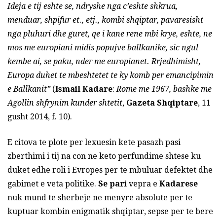
Ideja e tij eshte se, ndryshe nga c’eshte shkrua,
menduar, shpifur et., etj., kombi shqiptar, pavaresisht
nga pluhuri dhe guret, qe i kane rene mbi krye, eshte, ne
mos me europiani midis popujve ballkanike, sic ngul
kembe ai, se paku, nder me europianet. Rrjedhimisht,
Europa duhet te mbeshtetet te ky komb per emancipimin
e Ballkanit”
(
Ismail Kadare
:
Rome me 1967, bashke me
Agollin shfrynim kunder shtetit
,
Gazeta Shqiptare
, 11
gusht 2014, f. 10).
E citova te plote per lexuesin kete pasazh pasi
zberthimi i tij na con ne keto perfundime shtese ku
duket edhe roli i Evropes per te mbuluar defektet dhe
gabimet e veta politike.
Se pari
vepra e
Kadarese
nuk mund te sherbeje ne menyre absolute per te
kuptuar kombin enigmatik shqiptar, sepse per te bere