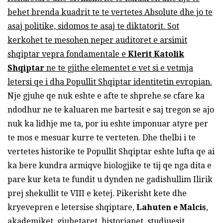
behet brenda kuadrit te te vertetes Absolute dhe jo te
asaj politike, sidomos te asaj te diktatorit. Sot
kerkohet te mesohen neper auditoret e arsimit
shqiptar vepra fondamentale e
Klerit Katolik
Shqiptar
ne te gjithe elementet e vet si e vetmja
letersi qe i dha Popullit Shqiptar identitetin evropian.
Nje gjuhe qe nuk eshte e afte te shprehe se cfare ka
ndodhur ne te kaluaren me bartesit e saj tregon se ajo
nuk ka lidhje me ta, por iu eshte imponuar atyre per
te mos e mesuar kurre te verteten. Dhe thelbi i te
vertetes historike te Popullit Shqiptar eshte lufta qe ai
ka bere kundra armiqve biologjike te tij qe nga dita e
pare kur keta te fundit u dynden ne gadishullim Ilirik
prej shekullit te VIII e ketej. Pikerisht kete dhe
kryevepren e letersise shqiptare,
Lahuten e Malcis
,
akademiket, gjuhetaret, historianet, studiuesit,