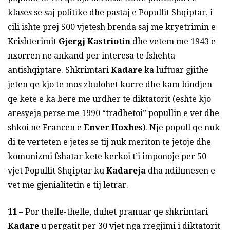
klases se saj politike dhe pastaj e Popullit Shqiptar, i
cili ishte prej 500 vjetesh brenda saj me kryetrimin e
Krishterimit
Gjergj Kastriotin
dhe vetem me 1943 e
nxorren ne ankand per interesa te fshehta
antishqiptare. Shkrimtari
Kadare
ka luftuar gjithe
jeten qe kjo te mos zbulohet kurre dhe kam bindjen
qe kete e ka bere me urdher te diktatorit (eshte kjo
aresyeja perse me 1990 “tradhetoi” popullin e vet dhe
shkoi ne Francen e
Enver Hoxhes
). Nje popull qe nuk
di te verteten e jetes se tij nuk meriton te jetoje dhe
komunizmi fshatar kete kerkoi t’i imponoje per 50
vjet Popullit Shqiptar ku
Kadareja
dha ndihmesen e
vet me gjenialitetin e tij letrar.
11 –
Por thelle-thelle, duhet pranuar qe shkrimtari
Kadare
u pergatit per 30 vjet nga rregjimi i diktatorit