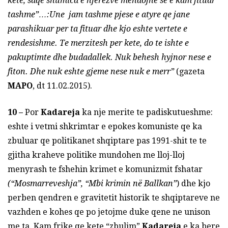
kete, saqe shumica e njerezve mendojne se e kam fituar
tashme”…:Une jam tashme pjese e atyre qe jane
parashikuar per ta fituar dhe kjo eshte vertete e
rendesishme. Te merzitesh per kete, do te ishte e
pakuptimte dhe budadallek. Nuk behesh hyjnor nese e
fiton. Dhe nuk eshte gjeme nese nuk e merr”
(gazeta
MAPO
, dt 11.02.2015).
10 –
Por
Kadareja
ka nje merite te padiskutueshme:
eshte i vetmi shkrimtar e epokes komuniste qe ka
zbuluar qe politikanet shqiptare pas 1991-shit te te
gjitha kraheve politike mundohen me lloj-lloj
menyrash te fshehin krimet e komunizmit fshatar
(“Mosmarreveshja”, “Mbi krimin në Ballkan”
) dhe kjo
perben qendren e gravitetit historik te shqiptareve ne
vazhden e kohes qe po jetojme duke qene ne unison
me ta. Kam frike qe kete “zbulim”
Kadareja
e ka bere