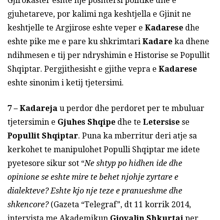
Gjirokaster eshte nje poshtersi politike dhe e
gjuhetareve, por kalimi nga keshtjella e Gjinit ne
keshtjelle te Argjirose eshte veper e
Kadarese
dhe
eshte pike me e pare ku shkrimtari
Kadare
ka dhene
ndihmesen e tij per ndryshimin e Historise se Popullit
Shqiptar. Pergjithesisht e gjithe vepra e
Kadarese
eshte sinonim i ketij tjetersimi.
7 –
Kadareja
u perdor dhe perdoret per te mbuluar
tjetersimin e
Gjuhes Shqipe
dhe te
Letersise
se
Popullit Shqiptar
. Puna ka mberritur deri atje sa
kerkohet te manipulohet Populli Shqiptar me idete
pyetesore sikur sot “
Ne shtyp po hidhen ide dhe
opinione se eshte mire te behet njohje zyrtare e
dialekteve? Eshte kjo nje teze e pranueshme dhe
shkencore?
(Gazeta “Telegraf”, dt 11 korrik 2014,
intervista me Akademikun
Gjovalin Shkurtaj
per