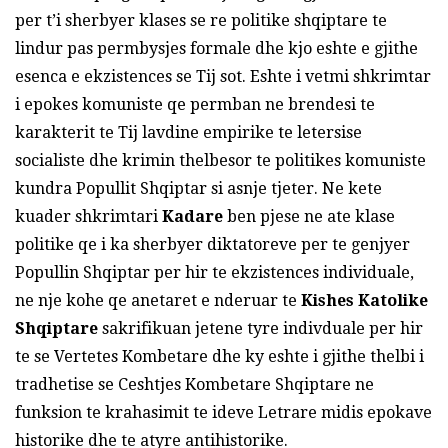
per t’i sherbyer klases se re politike shqiptare te
lindur pas permbysjes formale dhe kjo eshte e gjithe
esenca e ekzistences se Tij sot. Eshte i vetmi shkrimtar
i epokes komuniste qe permban ne brendesi te
karakterit te Tij lavdine empirike te letersise
socialiste dhe krimin thelbesor te politikes komuniste
kundra Popullit Shqiptar si asnje tjeter. Ne kete
kuader shkrimtari
Kadare
ben pjese ne ate klase
politike qe i ka sherbyer diktatoreve per te genjyer
Popullin Shqiptar per hir te ekzistences individuale,
ne nje kohe qe anetaret e nderuar te
Kishes Katolike
Shqiptare
sakrifikuan jetene tyre indivduale per hir
te se Vertetes Kombetare dhe ky eshte i gjithe thelbi i
tradhetise se Ceshtjes Kombetare Shqiptare ne
funksion te krahasimit te ideve Letrare midis epokave
historike dhe te atyre antihistorike.