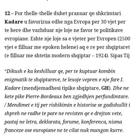
12 –
Por thelle-thelle duhet pranuar qe shkrimtari
Kadare
u favorizua edhe nga Evropa per 30 vjet per
te bere dhe vazhduar nje loje ne favor te politikave
evropiane. Eshte nje loje sa e vjeter per Evropen (2500
vjet e filluar me epoken helene) aq e re per shqiptaret
(e filluar me shtetin modern shqiptar – 1924). Sipas Tij
“
Dikush e ka keshilluar qe, per te kuptuar kombin
enigmatik te shqiptareve, te lexoje vepren e nje fare I.
Kadare
(mendjemadhesi tipike shqiptare,
GH
)
. Dhe ne
kete pike Pierre-Bordeaux ben zgjedhjen perfundimtare.
/ Mendimet e tij per rishikimin e historise se gadishullit i
shpreh ne radhe te pare ne revisten qe e drejton vete,
pastaj ne letra, deklarata, forume, konferenca, nisma
franceze ose europiane ne te cilat nuk mungon kurre.