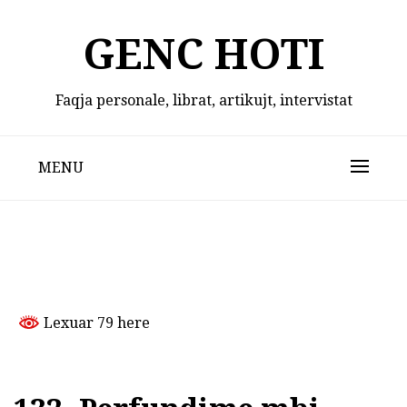
Skip
to
GENC HOTI
content
Faqja personale, librat, artikujt, intervistat
MENU
Lexuar 79 here