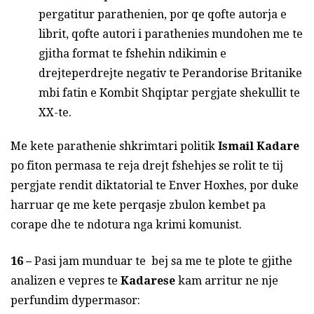
pergatitur parathenien, por qe qofte autorja e
librit, qofte autori i parathenies mundohen me te
gjitha format te fshehin ndikimin e
drejteperdrejte negativ te Perandorise Britanike
mbi fatin e Kombit Shqiptar pergjate shekullit te
XX-te.
Me kete parathenie shkrimtari politik
Ismail Kadare
po fiton permasa te reja drejt fshehjes se rolit te tij
pergjate rendit diktatorial te Enver Hoxhes, por duke
harruar qe me kete perqasje zbulon kembet pa
corape dhe te ndotura nga krimi komunist.
16 –
Pasi jam munduar te bej sa me te plote te gjithe
analizen e vepres te
Kadarese
kam arritur ne nje
perfundim dypermasor: