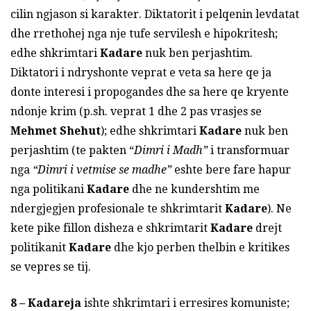
cilin ngjason si karakter. Diktatorit i pelqenin levdatat
dhe rrethohej nga nje tufe servilesh e hipokritesh;
edhe shkrimtari
Kadare
nuk ben perjashtim.
Diktatori i ndryshonte veprat e veta sa here qe ja
donte interesi i propogandes dhe sa here qe kryente
ndonje krim (p.sh. veprat 1 dhe 2 pas vrasjes se
Mehmet Shehut
); edhe shkrimtari
Kadare
nuk ben
perjashtim (te pakten “
Dimri i Madh”
i transformuar
nga
“Dimri i vetmise se madhe”
eshte bere fare hapur
nga politikani
Kadare
dhe ne kundershtim me
ndergjegjen profesionale te shkrimtarit
Kadare
). Ne
kete pike fillon disheza e shkrimtarit
Kadare
drejt
politikanit
Kadare
dhe kjo perben thelbin e kritikes
se vepres se tij.
8 –
Kadareja
ishte shkrimtari i erresires komuniste;