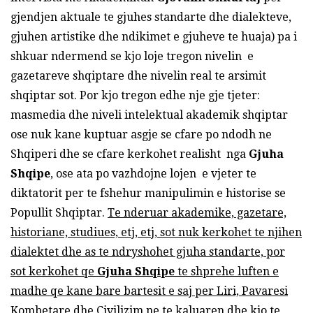
gjendjen aktuale te gjuhes standarte dhe dialekteve,
gjuhen artistike dhe ndikimet e gjuheve te huaja) pa i
shkuar ndermend se kjo loje tregon nivelin e
gazetareve shqiptare dhe nivelin real te arsimit
shqiptar sot. Por kjo tregon edhe nje gje tjeter:
masmedia dhe niveli intelektual akademik shqiptar
ose nuk kane kuptuar asgje se cfare po ndodh ne
Shqiperi dhe se cfare kerkohet realisht nga
Gjuha
Shqipe
, ose ata po vazhdojne lojen e vjeter te
diktatorit per te fshehur manipulimin e historise se
Popullit Shqiptar.
Te nderuar akademike, gazetare,
historiane, studiues, etj, etj, sot nuk kerkohet te njihen
dialektet dhe as te ndryshohet gjuha standarte, por
sot kerkohet qe
Gjuha Shqipe
te shprehe luften e
madhe qe kane bare bartesit e saj per Liri, Pavaresi
Kombetare dhe Civilizim ne te kaluaren dhe kjo te