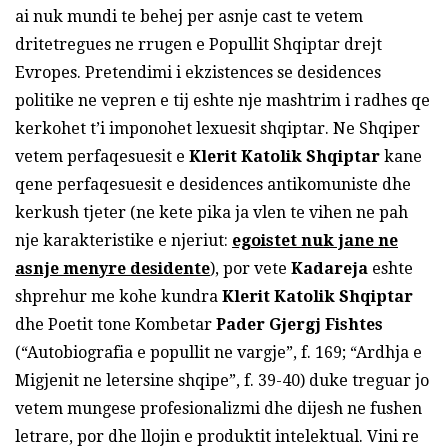
ai nuk mundi te behej per asnje cast te vetem
dritetregues ne rrugen e Popullit Shqiptar drejt
Evropes. Pretendimi i ekzistences se desidences
politike ne vepren e tij eshte nje mashtrim i radhes qe
kerkohet t’i imponohet lexuesit shqiptar. Ne Shqiper
vetem perfaqesuesit e
Klerit Katolik Shqiptar
kane
qene perfaqesuesit e desidences antikomuniste dhe
kerkush tjeter (ne kete pika ja vlen te vihen ne pah
nje karakteristike e njeriut:
egoistet nuk jane ne
asnje menyre desidente
), por vete
Kadareja
eshte
shprehur me kohe kundra
Klerit Katolik Shqiptar
dhe Poetit tone Kombetar
Pader Gjergj Fishtes
(“Autobiografia e popullit ne vargje”, f. 169; “Ardhja e
Migjenit ne letersine shqipe”, f. 39-40) duke treguar jo
vetem mungese profesionalizmi dhe dijesh ne fushen
letrare, por dhe llojin e produktit intelektual. Vini re