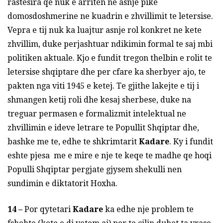
rastesira qe nuk e arriten ne asnje pike
domosdoshmerine ne kuadrin e zhvillimit te letersise.
Vepra e tij nuk ka luajtur asnje rol konkret ne kete
zhvillim, duke perjashtuar ndikimin formal te saj mbi
politiken aktuale. Kjo e fundit tregon thelbin e rolit te
letersise shqiptare dhe per cfare ka sherbyer ajo, te
pakten nga viti 1945 e ketej. Te gjithe lakejte e tij i
shmangen ketij roli dhe kesaj sherbese, duke na
treguar permasen e formalizmit intelektual ne
zhvillimin e ideve letrare te Popullit Shqiptar dhe,
bashke me te, edhe te shkrimtarit
Kadare
. Ky i fundit
eshte pjesa me e mire e nje te keqe te madhe qe hoqi
Populli Shqiptar pergjate gjysem shekulli nen
sundimin e diktatorit Hoxha.
14 –
Por qytetari
Kadare
ka edhe nje problem te