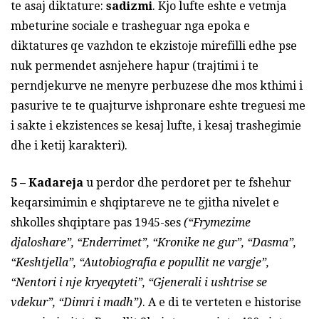
te asaj diktature:
sadizmi
. Kjo lufte eshte e vetmja
mbeturine sociale e trasheguar nga epoka e
diktatures qe vazhdon te ekzistoje mirefilli edhe pse
nuk permendet asnjehere hapur (trajtimi i te
perndjekurve ne menyre perbuzese dhe mos kthimi i
pasurive te te quajturve ishpronare eshte treguesi me
i sakte i ekzistences se kesaj lufte, i kesaj trashegimie
dhe i ketij karakteri).
5 –
Kadareja
u perdor dhe perdoret per te fshehur
keqarsimimin e shqiptareve ne te gjitha nivelet e
shkolles shqiptare pas 1945-ses
(“Frymezime
djaloshare”, “Enderrimet”, “Kronike ne gur”, “Dasma”,
“Keshtjella”, “Autobiografia e popullit ne vargje”,
“Nentori i nje kryeqyteti”, “Gjenerali i ushtrise se
vdekur”, “Dimri i madh”)
. A e di te verteten e historise