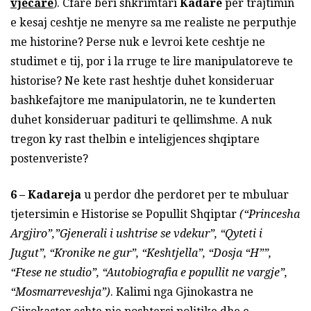
vjecare
). Cfare beri shkrimtari
Kadare
per trajtimin
e kesaj ceshtje ne menyre sa me realiste ne perputhje
me historine? Perse nuk e levroi kete ceshtje ne
studimet e tij, por i la rruge te lire manipulatoreve te
historise? Ne kete rast heshtje duhet konsideruar
bashkefajtore me manipulatorin, ne te kunderten
duhet konsideruar padituri te qellimshme. A nuk
tregon ky rast thelbin e inteligjences shqiptare
postenveriste?
6 –
Kadareja
u perdor dhe perdoret per te mbuluar
tjetersimin e Historise se Popullit Shqiptar
(“Princesha
Argjiro”,”Gjenerali i ushtrise se vdekur”, “Qyteti i
Jugut”, “Kronike ne gur”, “Keshtjella”, “Dosja “H””,
“Ftese ne studio”, “Autobiografia e popullit ne vargje”,
“Mosmarreveshja”)
. Kalimi nga Gjinokastra ne