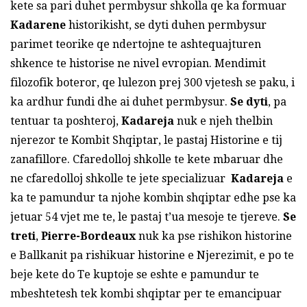
kete sa pari duhet permbysur shkolla qe ka formuar
Kadarene
historikisht, se dyti duhen permbysur
parimet teorike qe ndertojne te ashtequajturen
shkence te historise ne nivel evropian. Mendimit
filozofik boteror, qe lulezon prej 300 vjetesh se paku, i
ka ardhur fundi dhe ai duhet permbysur.
Se dyti
, pa
tentuar ta poshteroj,
Kadareja
nuk e njeh thelbin
njerezor te Kombit Shqiptar, le pastaj Historine e tij
zanafillore. Cfaredolloj shkolle te kete mbaruar dhe
ne cfaredolloj shkolle te jete specializuar
Kadareja
e
ka te pamundur ta njohe kombin shqiptar edhe pse ka
jetuar 54 vjet me te, le pastaj t’ua mesoje te tjereve.
Se
treti
,
Pierre-Bordeaux
nuk ka pse rishikon historine
e Ballkanit pa rishikuar historine e Njerezimit, e po te
beje kete do Te kuptoje se eshte e pamundur te
mbeshtetesh tek kombi shqiptar per te emancipuar