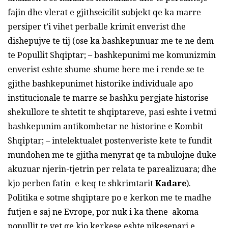
fajin dhe vlerat e gjithseicilit subjekt qe ka marre
persiper t’i vihet perballe krimit enverist dhe
dishepujve te tij (ose ka bashkepunuar me te ne dem
te Popullit Shqiptar; – bashkepunimi me komunizmin
enverist eshte shume-shume here me i rende se te
gjithe bashkepunimet historike individuale apo
institucionale te marre se bashku pergjate historise
shekullore te shtetit te shqiptareve, pasi eshte i vetmi
bashkepunim antikombetar ne historine e Kombit
Shqiptar; – intelektualet postenveriste kete te fundit
mundohen me te gjitha menyrat qe ta mbulojne duke
akuzuar njerin-tjetrin per relata te parealizuara; dhe
kjo perben fatin e keq te shkrimtarit
Kadare
).
Politika e sotme shqiptare po e kerkon me te madhe
futjen e saj ne Evrope, por nuk i ka thene akoma
popullit te vet qe kjo kerkese eshte pikesepari e