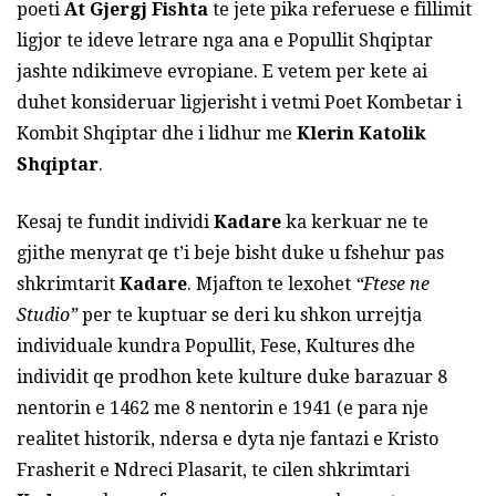
poeti
At Gjergj Fishta
te jete pika referuese e fillimit
ligjor te ideve letrare nga ana e Popullit Shqiptar
jashte ndikimeve evropiane. E vetem per kete ai
duhet konsideruar ligjerisht i vetmi Poet Kombetar i
Kombit Shqiptar dhe i lidhur me
Klerin Katolik
Shqiptar
.
Kesaj te fundit individi
Kadare
ka kerkuar ne te
gjithe menyrat qe t’i beje bisht duke u fshehur pas
shkrimtarit
Kadare
. Mjafton te lexohet
“Ftese ne
Studio”
per te kuptuar se deri ku shkon urrejtja
individuale kundra Popullit, Fese, Kultures dhe
individit qe prodhon kete kulture duke barazuar 8
nentorin e 1462 me 8 nentorin e 1941 (e para nje
realitet historik, ndersa e dyta nje fantazi e Kristo
Frasherit e Ndreci Plasarit, te cilen shkrimtari