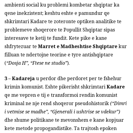
ambienti social ku problemi kombetar shqiptar ka
qene inekzistent; keshtu eshte e pamundur qe
shkrimtari Kadare te zoteronte optiken analitike te
problemeve shoqerore te Popullit Shqiptar sipas
interesave te ketij te fundit. Kete pike e kane
shfrytezuar te
Marret e Madheshtise Shqiptare
kur
filluan te ndertojne teorine e tyre antishqiptare
(
“Dosja H”, “Ftese ne studio”
).
3 –
Kadareja
u perdor dhe perdoret per te fshehur
krimin komunist. Eshte pikerisht shkrimtari
Kadare
qe me vepren e tij e transformoi rendin komunist
kriminal ne nje rend shoqeror pseudohistorik
(“Dimri
i vetmise se madhe”, “Gjenerali i ushtrise se vdekur”)
dhe shume politikane te mevonshem e kane kopjuar
kete metode propogandistike. Ta trajtosh epoken