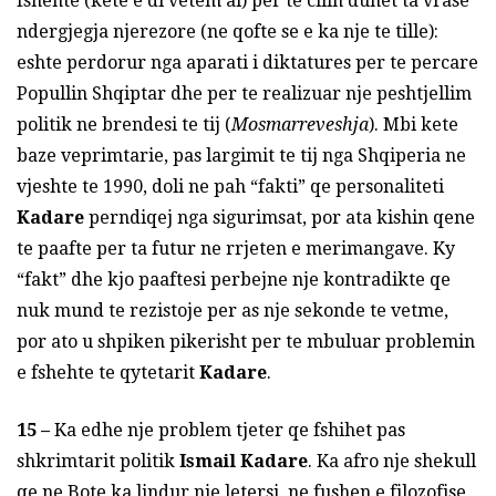
fshehte (kete e di vetem ai) per te cilin duhet ta vrase
ndergjegja njerezore (ne qofte se e ka nje te tille):
eshte perdorur nga aparati i diktatures per te percare
Popullin Shqiptar dhe per te realizuar nje peshtjellim
politik ne brendesi te tij (
Mosmarreveshja
). Mbi kete
baze veprimtarie, pas largimit te tij nga Shqiperia ne
vjeshte te 1990, doli ne pah “fakti” qe personaliteti
Kadare
perndiqej nga sigurimsat, por ata kishin qene
te paafte per ta futur ne rrjeten e merimangave. Ky
“fakt” dhe kjo paaftesi perbejne nje kontradikte qe
nuk mund te rezistoje per as nje sekonde te vetme,
por ato u shpiken pikerisht per te mbuluar problemin
e fshehte te qytetarit
Kadare
.
15 –
Ka edhe nje problem tjeter qe fshihet pas
shkrimtarit politik
Ismail Kadare
. Ka afro nje shekull
qe ne Bote ka lindur nje letersi, ne fushen e filozofise,