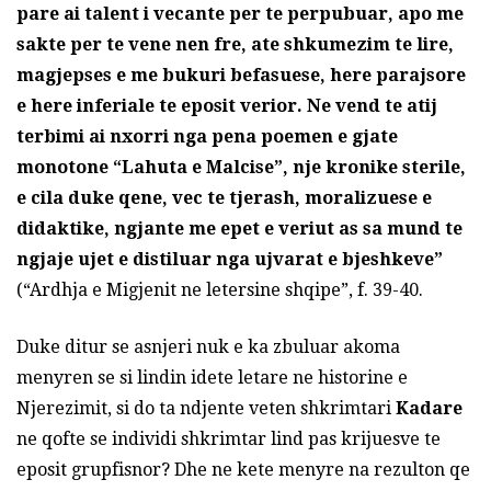
pare ai talent i vecante per te perpubuar, apo me
sakte per te vene nen fre, ate shkumezim te lire,
magjepses e me bukuri befasuese, here parajsore
e here inferiale te eposit verior. Ne vend te atij
terbimi ai nxorri nga pena poemen e gjate
monotone “Lahuta e Malcise”, nje kronike sterile,
e cila duke qene, vec te tjerash, moralizuese e
didaktike, ngjante me epet e veriut as sa mund te
ngjaje ujet e distiluar nga ujvarat e bjeshkeve”
(“Ardhja e Migjenit ne letersine shqipe”, f. 39-40.
Duke ditur se asnjeri nuk e ka zbuluar akoma
menyren se si lindin idete letare ne historine e
Njerezimit, si do ta ndjente veten shkrimtari
Kadare
ne qofte se individi shkrimtar lind pas krijuesve te
eposit grupfisnor? Dhe ne kete menyre na rezulton qe