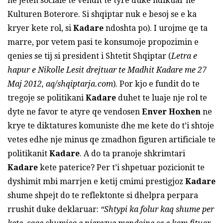
ne jeten sociale te vendit te tyre duke ndikuar ne
Kulturen Boterore. Si shqiptar nuk e besoj se e ka
kryer kete rol, si
Kadare
ndoshta po). I urojme qe ta
marre, por vetem pasi te konsumoje propozimin e
qenies se tij si president i Shtetit Shqiptar (
Letra e
hapur e Nikolle Lesit drejtuar te Madhit Kadare me 27
Maj 2012, aq/shqiptarja.com
). Por kjo e fundit do te
tregoje se politikani
Kadare
duhet te luaje nje rol te
dyte ne favor te atyre qe vendosen
Enver Hoxhen
ne
krye te diktatures komuniste dhe me kete do t’i shtoje
vetes edhe nje minus qe zmadhon figuren artificiale te
politikanit
Kadare
. A do ta pranoje shkrimtari
Kadare
kete paterice? Per t’i shpetuar pozicionit te
dyshimit mbi marrjen e ketij cmimi prestigjoz
Kadare
shume shpejt do te reflektonte si dhelpra perpara
rrushit duke deklaruar:
“Shtypi ka folur kaq shume per