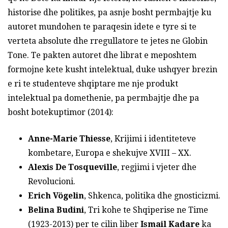
historise dhe politikes, pa asnje bosht permbajtje ku
autoret mundohen te paraqesin idete e tyre si te
verteta absolute dhe rregullatore te jetes ne Globin
Tone. Te pakten autoret dhe librat e meposhtem
formojne kete kusht intelektual, duke ushqyer brezin
e ri te studenteve shqiptare me nje produkt
intelektual pa domethenie, pa permbajtje dhe pa
bosht botekuptimor (2014):
Anne-Marie Thiesse
, Krijimi i identiteteve
kombetare, Europa e shekujve XVIII – XX.
Alexis De Tosqueville
, regjimi i vjeter dhe
Revolucioni.
Erich V
ö
gelin
, Shkenca, politika dhe gnosticizmi.
Belina Budini
, Tri kohe te Shqiperise ne Time
(1923-2013) per te cilin liber
Ismail Kadare
ka