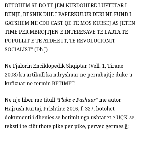
BETOHEM SE DO TE JEM KURDOHERE LUFTETAR I
DENJE, BESNIK DHE I PAPERKULUR DERI NE FUND I
GATSHEM NE CDO CAST QE TE MOS KURSEJ AS JETEN
TIME PER MBROJTJEN E INTERESAVE TE LARTA TE
POPULLIT E TE ATDHEUT, TE REVOLUCIONIT
SOCIALIST” (Dh.J).
Ne Fjalorin Enciklopedik Shqiptar (Vell. 1, Tirane
2008) ku artikull ka ndryshuar ne permbajtje duke u
kufizuar ne termin BETIMET.
Ne nje liber me titull
“Flake e Pashuar”
me autor
Hajrush Kurtaj, Prishtine 2016, f. 327, botohet
dokumenti i dhenies se betimit nga ushtaret e UҪK-se,
teksti i te cilit thote pike per pike, pervec germes
ë
: