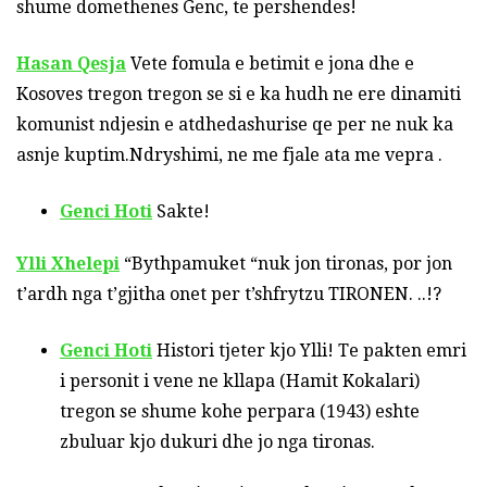
shume domethenes Genc, te pershendes!
Hasan Qesja
Vete fomula e betimit e jona dhe e
Kosoves tregon tregon se si e ka hudh ne ere dinamiti
komunist ndjesin e atdhedashurise qe per ne nuk ka
asnje kuptim.Ndryshimi, ne me fjale ata me vepra .
Genci Hoti
Sakte!
Ylli Xhelepi
“Bythpamuket “nuk jon tironas, por jon
t’ardh nga t’gjitha onet per t’shfrytzu TIRONEN. ..!?
Genci Hoti
Histori tjeter kjo Ylli! Te pakten emri
i personit i vene ne kllapa (Hamit Kokalari)
tregon se shume kohe perpara (1943) eshte
zbuluar kjo dukuri dhe jo nga tironas.