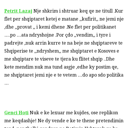
Petrit Lazaj
Nje shkrim i shtruar keq qe ne titull .Kur
flet per shqiptaret ketej e matane ,,kufirit,, ne jemi nje
,dhe ,,provat ,, i kemi dhene .Ne flet per politikanet
….po …ata ndryshojne .Por çdo ,,vendim,, i tyre i
padrejte ,nuk arrin kurre te na beje ne shqiptareve te
Shqiperise te ,,ndryshem,, me shqiptaret e Kosoves e
me shqiptare te viseve te tjera ku flitet shqip ..Dhe
kete mendim nuk ma tund asgje ,edhe ky postim qe,
ne shqiptaret jemi nje e te vetem …do apo sdo politika
…
Genci Hoti
Nuk e ke lexuar me kujdes, ose replikon
me keqdashje! Ne dy vende e ke te thene pretendimin