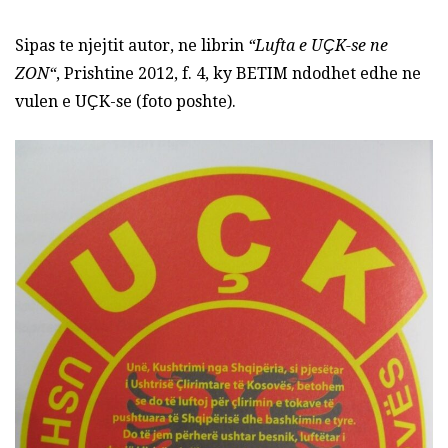
Sipas te njejtit autor, ne librin
“Lufta e U
Ҫ
K-se ne
ZON“
, Prishtine 2012, f. 4, ky BETIM ndodhet edhe ne
vulen e UҪK-se (foto poshte).