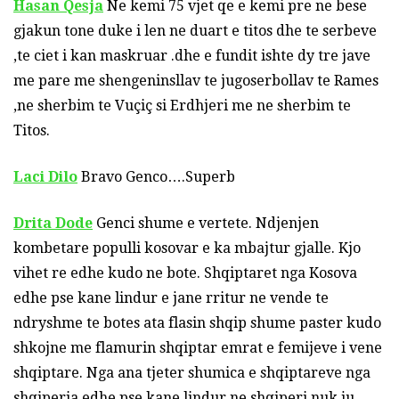
Hasan Qesja
Ne kemi 75 vjet qe e kemi pre ne bese
gjakun tone duke i len ne duart e titos dhe te serbeve
,te ciet i kan maskruar .dhe e fundit ishte dy tre jave
me pare me shengeninsllav te jugoserbollav te Rames
,ne sherbim te Vuçiç si Erdhjeri me ne sherbim te
Titos.
Laci Dilo
Bravo Genco….Superb
Drita Dode
Genci shume e vertete. Ndjenjen
kombetare populli kosovar e ka mbajtur gjalle. Kjo
vihet re edhe kudo ne bote. Shqiptaret nga Kosova
edhe pse kane lindur e jane rritur ne vende te
ndryshme te botes ata flasin shqip shume paster kudo
shkojne me flamurin shqiptar emrat e femijeve i vene
shqiptare. Nga ana tjeter shumica e shqiptareve nga
shqiperia edhe pse kane lindur ne shqiperi nuk ju