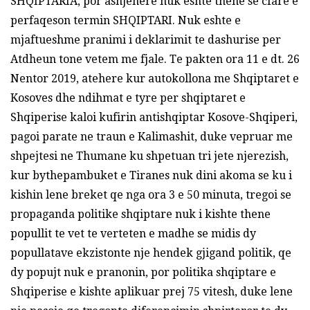
SHQIPTARIA, por asnjehere nuk eshte thene se cfare e
perfaqeson termin SHQIPTARI. Nuk eshte e
mjaftueshme pranimi i deklarimit te dashurise per
Atdheun tone vetem me fjale. Te pakten ora 11 e dt. 26
Nentor 2019, atehere kur autokollona me Shqiptaret e
Kosoves dhe ndihmat e tyre per shqiptaret e
Shqiperise kaloi kufirin antishqiptar Kosove-Shqiperi,
pagoi parate ne traun e Kalimashit, duke vepruar me
shpejtesi ne Thumane ku shpetuan tri jete njerezish,
kur bythepambuket e Tiranes nuk dini akoma se ku i
kishin lene breket qe nga ora 3 e 50 minuta, tregoi se
propaganda politike shqiptare nuk i kishte thene
popullit te vet te verteten e madhe se midis dy
popullatave ekzistonte nje hendek gjigand politik, qe
dy popujt nuk e pranonin, por politika shqiptare e
Shqiperise e kishte aplikuar prej 75 vitesh, duke lene