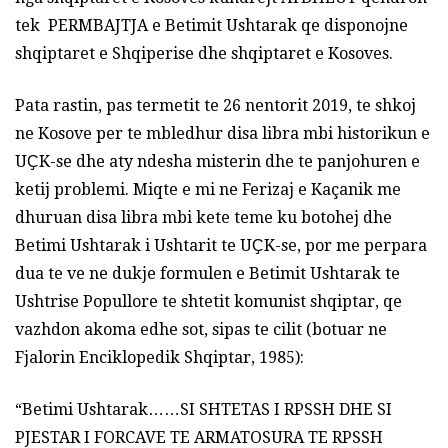
tek PERMBAJTJA e Betimit Ushtarak qe disponojne
shqiptaret e Shqiperise dhe shqiptaret e Kosoves.
Pata rastin, pas termetit te 26 nentorit 2019, te shkoj
ne Kosove per te mbledhur disa libra mbi historikun e
UҪK-se dhe aty ndesha misterin dhe te panjohuren e
ketij problemi. Miqte e mi ne Ferizaj e Kaçanik me
dhuruan disa libra mbi kete teme ku botohej dhe
Betimi Ushtarak i Ushtarit te UҪK-se, por me perpara
dua te ve ne dukje formulen e Betimit Ushtarak te
Ushtrise Popullore te shtetit komunist shqiptar, qe
vazhdon akoma edhe sot, sipas te cilit (botuar ne
Fjalorin Enciklopedik Shqiptar, 1985):
“Betimi Ushtarak……SI SHTETAS I RPSSH DHE SI
PJESTAR I FORCAVE TE ARMATOSURA TE RPSSH