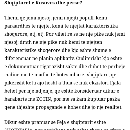
Shqiptaret e Kosoves dhe perse?
Themi qe jemi njesoj, jemi i njejti popull, kemi
paraardhes te njejte, kemi te njejtat karakteristika
shoqerore, etj, etj. Por vihet re se ne nje pike nuk jemi
njesoj; dmth ne nje pike nuk kemi te njejten
karakteristike shoqerore dhe kjo eshte shume e
diferencuar ne planin aplikativ. Cuditerisht kjo eshte
e dokumentuar rigorozisht sakte dhe duhet te perbeje
cudine me te madhe te botes mbare- shqiptare, qe
pikerisht ketu ajo hesht a thua se nuk ekziston. Fjala
behet per nje ndjenje, qe eshte konsideruar dikur e
barabarte me ZOTIN, por me sa kam kuptuar paska
qene thjeshte propagande e kohes dhe jo nje realitet.
Dikur eshte pranuar se Feja e shqiptarit eshte