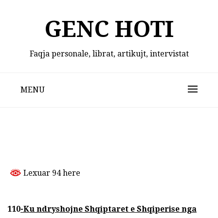
Skip
to
GENC HOTI
content
Faqja personale, librat, artikujt, intervistat
MENU
Lexuar 94 here
110
-Ku ndryshojne Shqiptaret e Shqiperise nga