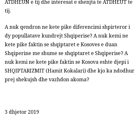
ATDHEUN e tij dhe interesat e shenjta te ATDHEUT te
tij.
A nuk qendron ne kete pike diferencimi shpirteror i
dy popullatave kundrejt Shqiperise? A nuk kemi ne
kete pike faktin se shqiptaret e Kosoves e duan
Shqiperine me shume se shqiptaret e Shqiperise? A
nuk kemi ne kete pike faktin se Kosova eshte djepi i
SHQIPTARIZMIT (Hamit Kokalari) dhe kjo ka ndodhur
prej shekujsh dhe vazhdon akoma?
3 dhjetor 2019