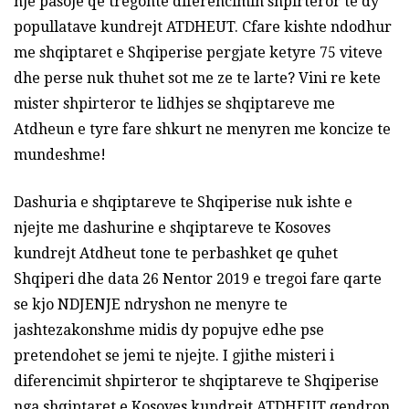
nje pasoje qe tregonte diferencimin shpirteror te dy
popullatave kundrejt ATDHEUT. Cfare kishte ndodhur
me shqiptaret e Shqiperise pergjate ketyre 75 viteve
dhe perse nuk thuhet sot me ze te larte? Vini re kete
mister shpirteror te lidhjes se shqiptareve me
Atdheun e tyre fare shkurt ne menyren me koncize te
mundeshme!
Dashuria e shqiptareve te Shqiperise nuk ishte e
njejte me dashurine e shqiptareve te Kosoves
kundrejt Atdheut tone te perbashket qe quhet
Shqiperi dhe data 26 Nentor 2019 e tregoi fare qarte
se kjo NDJENJE ndryshon ne menyre te
jashtezakonshme midis dy popujve edhe pse
pretendohet se jemi te njejte. I gjithe misteri i
diferencimit shpirteror te shqiptareve te Shqiperise
nga shqiptaret e Kosoves kundrejt ATDHEUT qendron