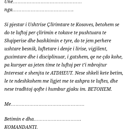
Une………………………………………
nga………………………………….
Si pjestar i Ushtrise
Ҫ
lirimtare te Kosoves, betohem se
do te luftoj per çlirimin e tokave te pushtuara te
Shqiperise dhe bashkimin e tyre, do te jem perhere
ushtare besnik, luftetare i denje i lirise, vigjilent,
guximtare dhe i disciplinuar, i gatshem, qe ne çdo kohe,
pa kursyer as jeten time te luftoj per t’i mbrojtur
Interesat e shenjta te ATDHEUT. Nese shkeli kete betim,
le te ndeshkohem me ligjet me te ashpra te luftes, dhe
nese tradhtoj qofte i humbur gjaku im. BETOHEM.
Me…………………………………………
Betimin e dha………………………….
KOMANDANTI.