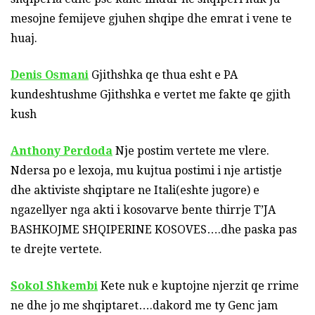
mesojne femijeve gjuhen shqipe dhe emrat i vene te
huaj.
Denis Osmani
Gjithshka qe thua esht e PA
kundeshtushme Gjithshka e vertet me fakte qe gjith
kush
Anthony Perdoda
Nje postim vertete me vlere.
Ndersa po e lexoja, mu kujtua postimi i nje artistje
dhe aktiviste shqiptare ne Itali(eshte jugore) e
ngazellyer nga akti i kosovarve bente thirrje T’JA
BASHKOJME SHQIPERINE KOSOVES….dhe paska pas
te drejte vertete.
Sokol Shkembi
Kete nuk e kuptojne njerzit qe rrime
ne dhe jo me shqiptaret….dakord me ty Genc jam