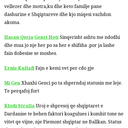
vellezer dhe motra,ku dhe keto familje pane
dashurine e Shqiptareve dhe kjo miqesi vazhdon
akoma.
Hasan Qesja
Genci Hoti
Sinqerisht ashtu me ndodhi
dhe mua jo nje her po sa her e shifsha .por ja lashe
fain dobesise se moshes.
Ernis Kullafi
Fajn e kemi vet per cdo gje
Mi Gen
Xhaxhi Genci po ta shperndaj statusin me leje.
Te perqafoj fort
Klodi Stralla
Uroj e shpresoj qe shqiptaret e
Dardanise te behen faktori koagulues i kombit tone ne
vitet qe vijne, nje Piemont shqiptar ne Ballkan. Status