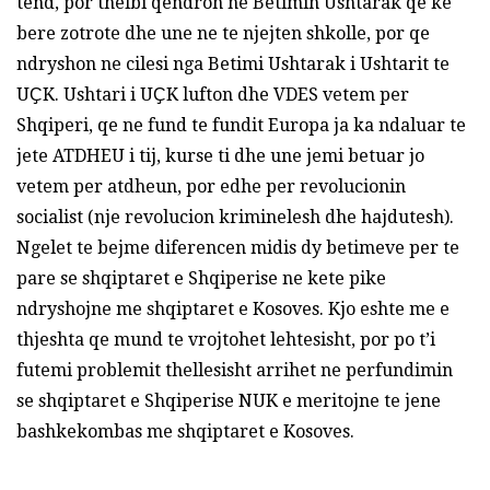
tend, por thelbi qendron ne Betimin Ushtarak qe ke
bere zotrote dhe une ne te njejten shkolle, por qe
ndryshon ne cilesi nga Betimi Ushtarak i Ushtarit te
UҪK. Ushtari i UҪK lufton dhe VDES vetem per
Shqiperi, qe ne fund te fundit Europa ja ka ndaluar te
jete ATDHEU i tij, kurse ti dhe une jemi betuar jo
vetem per atdheun, por edhe per revolucionin
socialist (nje revolucion kriminelesh dhe hajdutesh).
Ngelet te bejme diferencen midis dy betimeve per te
pare se shqiptaret e Shqiperise ne kete pike
ndryshojne me shqiptaret e Kosoves. Kjo eshte me e
thjeshta qe mund te vrojtohet lehtesisht, por po t’i
futemi problemit thellesisht arrihet ne perfundimin
se shqiptaret e Shqiperise NUK e meritojne te jene
bashkekombas me shqiptaret e Kosoves.