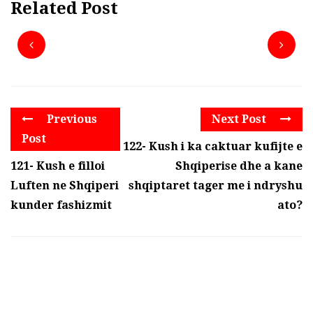
Related Post
Previous
Next Post
Post
122- Kush i ka caktuar kufijte e
121- Kush e filloi
Shqiperise dhe a kane
Luften ne Shqiperi
shqiptaret tager me i ndryshu
kunder fashizmit
ato?