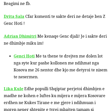
Reagimi ne fb.
Drita Sala
Cfar komenti te sakte deri ne detaje ben Z
Genc Hoti !
Adrian Dhimitri
Me kenaqe Genc djali! Je i sakte deri
ne dhimbje miku im!
Genci Hoti
Me ta thene te drejten me dolen lot
nga syte kur pashe kollonen me ndihmat nga
Kosova me 26 nentor dhe kjo me detyroi te nisem
te nesermen.
Lika Kule
Edhe populli Shqiptar perjetoi dhimbjen e
madhe ne kohen e luftes ku mijera e mijera Kosovare
erdhen ne Kukes Tirane e me gjere i ndihmuan i
moren neper shtepite e tyrei mbajten tamam si