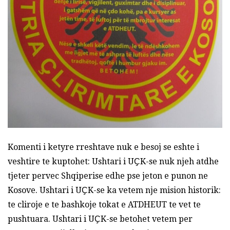
Komenti i ketyre rreshtave nuk e besoj se eshte i
veshtire te kuptohet: Ushtari i UҪK-se nuk njeh atdhe
tjeter pervec Shqiperise edhe pse jeton e punon ne
Kosove. Ushtari i UҪK-se ka vetem nje mision historik:
te cliroje e te bashkoje tokat e ATDHEUT te vet te
pushtuara. Ushtari i UҪK-se betohet vetem per