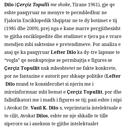
Dilo
(
Ҫerçiz Topulli
me shoke
, Tirane 1961), gje qe
eshte pasqyruar ne menyre te permbledhur ne
Fjalorin Enciklopedik Shqiptar ne te dy botimet e tij
(1985 dhe 2009), prej nga e kane marre pergjithesisht
te gjitha enciklopedite dhe studimet e tjera pa e vrare
mendjen mbi saktesine e pretendimeve. Por analiza e
asaj qe ka pasqyruar
Lefter Dilo
ka dy-tre lapsuse te
“vogla” qe nenkuptojne se permbajtja e figures se
Ҫerçiz Topullit
nuk mbeshtetet ne fakte konkrete,
por ne fantazine e autorit per shkaqe politike (
Lefter
Dilo
mund te konsiderohet si njeriu me i
mireinformuar mbi bemat e
Ҫerçiz Topullit
, por dhe
fallsifikatori me i madh i figures se tij; pasi eshte i nipi
i Avokat Dr.
Vasil K. Dilo
-s, veprimtaria intelektuale e
te cilit, Avokat
Dilos
, eshte ne nje shkalle te tille
siperore sa i anekson te gjithe intelektualet