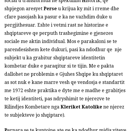
social u transformua ne spekullim
H
istorik, qe
shpjegon aresyet
P
erse
u krijua ky mit i rreme dhe
cfare pasojash ka pasur e ka ne vazhdim duke u
pergjithesuar. Eshte i vetmi rast ne historine e
shqiptareve qe perputh trashegimine e gjenezes
sociale me aktin individual. Mos e parakaloni se te
parendesishem kete dukuri, pasi ka ndodhur qe nje
subjekt u ka grabitur shqiptareve identitetin
kombetar duke e paraqitur si te tijin. Me e pakta
dallohet ne problemin e Gjuhes Shqipe ku shqiptaret
as sot nuk e kane marre vesh qe vendosja e standartit
me 1972 eshte praktika e dyte me e madhe e grabitjes
te ketij identiteti, pas ndryshimit te njerezve te
Rilindjes Kombetare nga
Kleriket Katolike
ne njerez
te subjekteve jo shqiptare).
P
erpara se te kuptojne ate qe ka ndodhur midis viteve