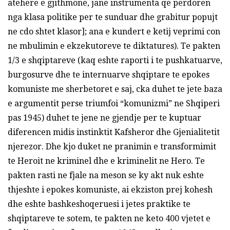
atehere e gjithmone, jane instrumenta qe perdoren
nga klasa politike per te sunduar dhe grabitur popujt
ne cdo shtet klasor]; ana e kundert e ketij veprimi con
ne mbulimin e ekzekutoreve te diktatures). Te pakten
1/3 e shqiptareve (kaq eshte raporti i te pushkatuarve,
burgosurve dhe te internuarve shqiptare te epokes
komuniste me sherbetoret e saj, cka duhet te jete baza
e argumentit perse triumfoi “komunizmi” ne Shqiperi
pas 1945) duhet te jene ne gjendje per te kuptuar
diferencen midis instinktit Kafsheror dhe Gjenialitetit
njerezor. Dhe kjo duket ne pranimin e transformimit
te Heroit ne kriminel dhe e kriminelit ne Hero. Te
pakten rasti ne fjale na meson se ky akt nuk eshte
thjeshte i epokes komuniste, ai ekziston prej kohesh
dhe eshte bashkeshoqeruesi i jetes praktike te
shqiptareve te sotem, te pakten ne keto 400 vjetet e