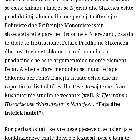
se eshte shkaku i lindjes se Njeriut dhe Shkenca eshte
produkt i tij; akoma dhe me pertej, Prifterinjte
Politeiste dhe Prifteinjte Monoteiste ishin
shkencetaret e pare ne Historine e Njerezimit, cka do
te thote se Institucionet Fetare Prodhojne Shkencen
dhe Institucionet shkencore nuk mund as ta
prodhojne dhe as te argumentojne ndonje element
Fetar. Atehere cfare mendohet se mund te jape
Shkenca per Fene? E njejta situate eshte dhe ne
raportin midis Politikes dhe Fese. Kesaj teme i kam
kushtuar nje studim te vecante: (
vell. 2
:
Tjetersimi i
Historise ose “Ndergjegja” e Ngjarjes…
“Feja dhe
Intelektualet”
).
Por perbashkimi i ketyre pese pjeseve dhe nxjerrja e
konkluzioneve eshte detyre e lexuesit, pasi e kam te