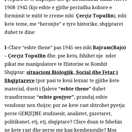
1908-1942 (kjo eshte e gjithe periudha kohore e
formimit te mitit te rreme mbi
Çerçiz Topullin
), mbi
kete teme, me “heronjte” e tyre historike, shqiptaret
duhet te dine:
I
–
Cfare “eshte thene” pas 1945-ses mbi
Bajram(Bajo)
– Çerçiz Topullin
dhe, pse ketu, fshihet nje nder
pikat me manipulatore te Historise se Kombit
Shqiptar:
situacioni Biologjik, Social dhe Fetar i
Shqiptareve
(por pasi te keni lexuar te gjithe kete
material, dueti i fjaleve
“eshte thene”
duhet
transformuar
“eshte genjyer”
, prandaj eshte
vendosur nen thojze; por ne kete rast shtrohet pyetja:
perse GENJEJNE studiuesit, analistet, gazetaret,
politikanet, etj, etj, shqiptare? Cfare duan te fshehin
ne kete rast dhe perse me kaq kembengulje? Mos