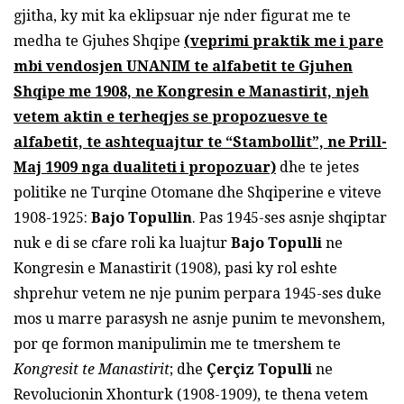
gjitha, ky mit ka eklipsuar nje nder figurat me te
medha te Gjuhes Shqipe
(veprimi praktik me i pare
mbi vendosjen UNANIM te alfabetit te Gjuhen
Shqipe me 1908, ne Kongresin e Manastirit, njeh
vetem aktin e terheqjes se propozuesve te
alfabetit, te ashtequajtur te “Stambollit”, ne Prill-
Maj 1909 nga dualiteti i propozuar)
dhe te jetes
politike ne Turqine Otomane dhe Shqiperine e viteve
1908-1925:
Bajo Topullin
. Pas 1945-ses asnje shqiptar
nuk e di se cfare roli ka luajtur
Bajo Topulli
ne
Kongresin e Manastirit (1908), pasi ky rol eshte
shprehur vetem ne nje punim perpara 1945-ses duke
mos u marre parasysh ne asnje punim te mevonshem,
por qe formon manipulimin me te tmershem te
Kongresit te Manastirit
; dhe
Çerçiz Topulli
ne
Revolucionin Xhonturk (1908-1909), te thena vetem