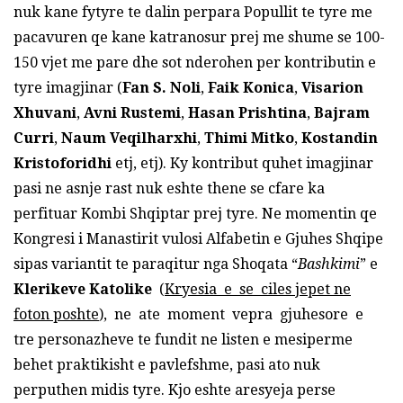
nuk kane fytyre te dalin perpara Popullit te tyre me
pacavuren qe kane katranosur prej me shume se 100-
150 vjet me pare dhe sot nderohen per kontributin e
tyre imagjinar (
Fan S. Noli
,
Faik Konica
,
Visarion
Xhuvani
,
Avni Rustemi
,
Hasan Prishtina
,
Bajram
Curri
,
Naum Veqilharxhi
,
Thimi Mitko
,
Kostandin
Kristoforidhi
etj, etj). Ky kontribut quhet imagjinar
pasi ne asnje rast nuk eshte thene se cfare ka
perfituar Kombi Shqiptar prej tyre. Ne momentin qe
Kongresi i Manastirit vulosi Alfabetin e Gjuhes Shqipe
sipas variantit te paraqitur nga Shoqata “
Bashkimi
” e
Klerikeve Katolike
(
Kryesia e se ciles jepet ne
foton poshte
), ne ate moment vepra gjuhesore e
tre personazheve te fundit ne listen e mesiperme
behet praktikisht e pavlefshme, pasi ato nuk
perputhen midis tyre. Kjo eshte aresyeja perse