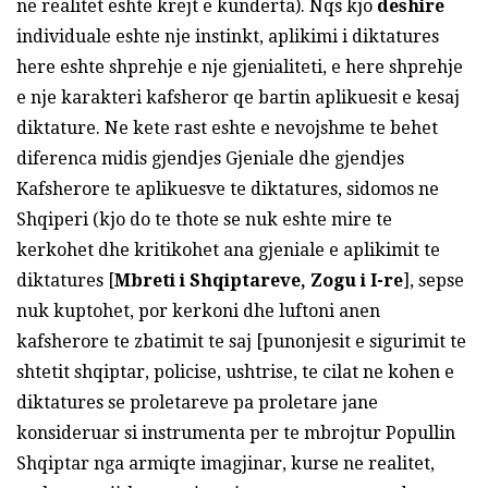
ne realitet eshte krejt e kunderta). Nqs kjo
deshire
individuale eshte nje instinkt, aplikimi i diktatures
here eshte shprehje e nje gjenialiteti, e here shprehje
e nje karakteri kafsheror qe bartin aplikuesit e kesaj
diktature. Ne kete rast eshte e nevojshme te behet
diferenca midis gjendjes Gjeniale dhe gjendjes
Kafsherore te aplikuesve te diktatures, sidomos ne
Shqiperi (kjo do te thote se nuk eshte mire te
kerkohet dhe kritikohet ana gjeniale e aplikimit te
diktatures [
Mbreti i Shqiptareve, Zogu i
I-re
], sepse
nuk kuptohet, por kerkoni dhe luftoni anen
kafsherore te zbatimit te saj [punonjesit e sigurimit te
shtetit shqiptar, policise, ushtrise, te cilat ne kohen e
diktatures se proletareve pa proletare jane
konsideruar si instrumenta per te mbrojtur Popullin
Shqiptar nga armiqte imagjinar, kurse ne realitet,