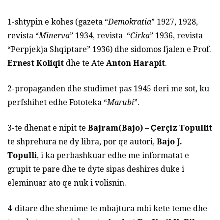
1-shtypin e kohes (gazeta “
Demokratia
” 1927, 1928,
revista “
Minerva
” 1934, revista “
Cirka
” 1936, revista
“Perpjekja Shqiptare” 1936) dhe sidomos fjalen e Prof.
Ernest Koliqit
dhe te Ate
Anton Harapit
.
2-propaganden dhe studimet pas 1945 deri me sot, ku
perfshihet edhe Fototeka “
Marubi
”.
3-te dhenat e nipit te
Bajram(Bajo) – Ҫerçiz Topullit
te shprehura ne dy libra, por qe autori,
Bajo J.
Topulli
, i ka perbashkuar edhe me informatat e
grupit te pare dhe te dyte sipas deshires duke i
eleminuar ato qe nuk i volisnin.
4-ditare dhe shenime te mbajtura mbi kete teme dhe