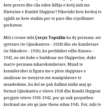
kete proces dhe cila eshte lidhja e ketij miti me
Historine e Kombit Shqiptar? Pikerisht kete kerkoj te
zgjidh ne kete studim per te pare dhe rrjedhimet
perkatese.
Miti i rreme mbi
Çerçiz Topullin
ka dy permasa: ate
qytetare (te Gjinokastres – 1928) dhe ate kombetare
(te Shkodres – 1936), ku perfshihet edhe Kosova –
1942, ne ate kohe e bashkuar me Shqiperine, duke
marre permasa mbarekombetare. Mund te
konsiderohet si figura me e plote shqiptare e
analizuar ne menyren me manipulatore te
mundeshme, ku del ne pah dallimi midis asaj qe
formoi Gjinokastra e viteve 1928 dhe Kombi Shqiptar
pergjate viteve 1936-1942, por qe nuk perputhen
kerkund me ato qe jane thene mbas 1945. Por, mbi te