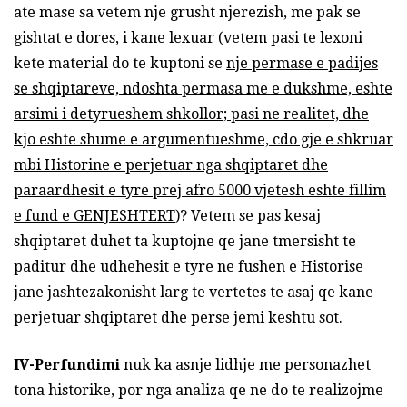
ate mase sa vetem nje grusht njerezish, me pak se
gishtat e dores, i kane lexuar (vetem pasi te lexoni
kete material do te kuptoni se
nje permase e padijes
se shqiptareve, ndoshta permasa me e dukshme, eshte
arsimi i detyrueshem shkollor; pasi ne realitet, dhe
kjo eshte shume e argumentueshme, cdo gje e shkruar
mbi Historine e perjetuar nga shqiptaret dhe
paraardhesit e tyre prej afro 5000 vjetesh eshte fillim
e fund e GENJESHTERT
)? Vetem se pas kesaj
shqiptaret duhet ta kuptojne qe jane tmersisht te
paditur dhe udhehesit e tyre ne fushen e Historise
jane jashtezakonisht larg te vertetes te asaj qe kane
perjetuar shqiptaret dhe perse jemi keshtu sot.
IV
-Perfundimi
nuk ka asnje lidhje me personazhet
tona historike, por nga analiza qe ne do te realizojme