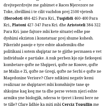
drejteperdrejte me gabimet e Races Njerezore ne
Toke, zhvillimi i te cilit vazhdon prej 2500 vjetesh
(
Herodoti
484-425 Para Kri.,
Tuqididi
460-400 Para
Kri.,
Platoni
427-347 Para Kri. dhe
Aristoteli
384-322
Para Kri. jane fajtore mbi kete situate) edhe pse
dyshimi ekziston i konstatuar prej shume kohesh.
Pikerisht pasoje e tyre eshte akademiku dhe
politikani i sotem shqiptar ne te gjithe permasen e vet
individuale e partiake. A nuk perben kjo nje fatkeqesi
kombetare qofte ne Shqiperi, qofte ne Kosove, qofte
ne Malin e Zi, qofte ne Greqi, qofte ne Serbi e qofte ne
Maqedonine Veriore? Cfare ndikimi negativ kemi
realizuar ne shqiptaret mbi komshinjte tane qe
shkojme kaq keq me ta dhe perse vetem njeri eshte
armiku yne biologjik, ndersa te tjeret i kemi bere ne
te tille? Çfare lidhje ka miti mbi
Çerçiz Topullin
me