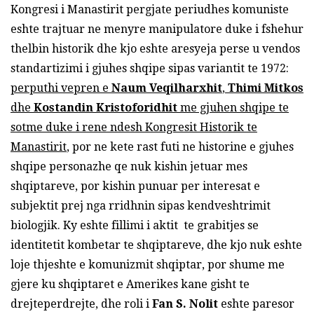
Kongresi i Manastirit pergjate periudhes komuniste
eshte trajtuar ne menyre manipulatore duke i fshehur
thelbin historik dhe kjo eshte aresyeja perse u vendos
standartizimi i gjuhes shqipe sipas variantit te 1972:
perputhi vepren e
Naum Veqilharxhit
,
Thimi Mitkos
dhe
Kostandin Kristoforidhit
me gjuhen shqipe te
sotme duke i rene ndesh Kongresit Historik te
Manastirit
, por ne kete rast futi ne historine e gjuhes
shqipe personazhe qe nuk kishin jetuar mes
shqiptareve, por kishin punuar per interesat e
subjektit prej nga rridhnin sipas kendveshtrimit
biologjik. Ky eshte fillimi i aktit te grabitjes se
identitetit kombetar te shqiptareve, dhe kjo nuk eshte
loje thjeshte e komunizmit shqiptar, por shume me
gjere ku shqiptaret e Amerikes kane gisht te
drejteperdrejte, dhe roli i
Fan S. Nolit
eshte paresor