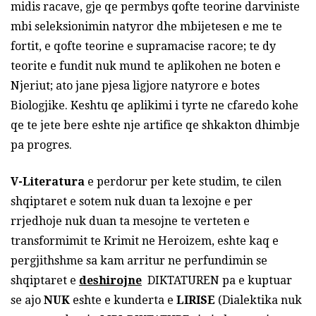
midis racave, gje qe permbys qofte teorine darviniste
mbi seleksionimin natyror dhe mbijetesen e me te
fortit, e qofte teorine e supramacise racore; te dy
teorite e fundit nuk mund te aplikohen ne boten e
Njeriut; ato jane pjesa ligjore natyrore e botes
Biologjike. Keshtu qe aplikimi i tyrte ne cfaredo kohe
qe te jete bere eshte nje artifice qe shkakton dhimbje
pa progres.
V
-Literatura
e perdorur per kete studim, te cilen
shqiptaret e sotem nuk duan ta lexojne e per
rrjedhoje nuk duan ta mesojne te verteten e
transformimit te Krimit ne Heroizem, eshte kaq e
pergjithshme sa kam arritur ne perfundimin se
shqiptaret e
deshirojne
DIKTATUREN pa e kuptuar
se ajo
NUK
eshte e kunderta e
LIRISE
(Dialektika nuk