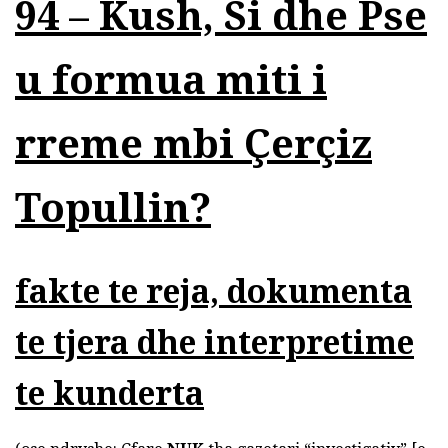
94
–
K
ush,
S
i dhe
P
se
u formua miti i
rreme mbi
Ç
erçiz
T
opullin
?
fakte te reja, dokumenta
te tjera dhe interpretime
te kunderta