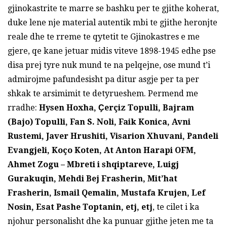
gjinokastrite te marre se bashku per te gjithe koherat,
duke lene nje material autentik mbi te gjithe heronjte
reale dhe te rreme te qytetit te Gjinokastres e me
gjere, qe kane jetuar midis viteve 1898-1945 edhe pse
disa prej tyre nuk mund te na pelqejne, ose mund t’i
admirojme pafundesisht pa ditur asgje per ta per
shkak te arsimimit te detyrueshem. Permend me
rradhe:
Hysen
Hoxha, Ҫerçiz Topulli, Bajram
(Bajo) Topulli, Fan S. Noli, Faik Konica, Avni
Rustemi,
Javer Hrushiti, Visarion Xhuvani, Pandeli
Evangjeli, Koço Koten, At Anton Harapi OFM,
Ahmet Zogu – Mbreti i shqiptareve, Luigj
Gurakuqin, Mehdi Bej Frasherin, Mit’hat
Frasherin,
I
smail Qemalin, Mustafa Krujen, Lef
Nosin, Esat Pashe Toptanin, etj, etj
, te cilet i ka
njohur personalisht dhe ka punuar gjithe jeten me ta