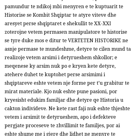
pamundur te ndikoj mbi menyren e te kuptuarit te
Historise se Kombit Shqiptar te atyre viteve dhe
aresyet perse shqiptaret e shekullit te XX-XXI
zoterojne vetem permasen manipulatore te historise
se tyre duke mos e ditur te VERTETEN HISTORIKE ne
asnje permase te mundeshme, detyre te cilen mund ta
realizoje vetem arsimi i detyrueshem shkollor; e
meqenese ky arsim nuk po e kryen kete detyre,
atehere duhet te kuptohet perse arsimimi i
shqiptareve eshte vetem nje forme per t’u grabitur te
mirat materiale. Kjo nuk eshte pune pasioni, por
kryesisht edukim familjar dhe detyre qe Historia u
cakton individeve. Ne kete rast faji nuk eshte thjeshte
vetem i arsimit te detyrueshem, apo i defekteve
pergjate proceseve te zhvillimit te familjes, por ai
eshte shume me i gjere dhe lidhet ne menyre te