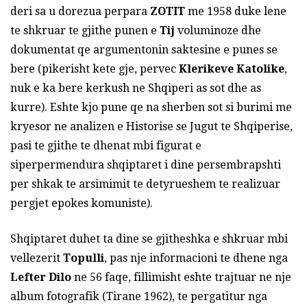
deri sa u dorezua perpara
ZOTIT
me 1958 duke lene
te shkruar te gjithe punen e
Tij
voluminoze dhe
dokumentat qe argumentonin saktesine e punes se
bere (pikerisht kete gje, pervec
Klerikeve Katolike
,
nuk e ka bere kerkush ne Shqiperi as sot dhe as
kurre). Eshte kjo pune qe na sherben sot si burimi me
kryesor ne analizen e Historise se Jugut te Shqiperise,
pasi te gjithe te dhenat mbi figurat e
siperpermendura shqiptaret i dine persembrapshti
per shkak te arsimimit te detyrueshem te realizuar
pergjet epokes komuniste).
Shqiptaret duhet ta dine se gjitheshka e shkruar mbi
vellezerit
Topulli
, pas nje informacioni te dhene nga
Lefter Dilo
ne 56 faqe, fillimisht eshte trajtuar ne nje
album fotografik (Tirane 1962), te pergatitur nga