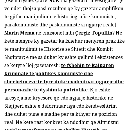
(ose ndryshe: Çfare
N
UK
tha gazetari “investigativ” [e
ve nder thojza pasi rezulton qe ky gazetar amplifikon
te gjithe manipulimin e historiografise komuniste,
parakomuniste dhe paskomuniste si ngjarje reale]
Marin Mema
ne emisionet mbi
Çerçiz Topullin
? Ne
kete menyre ky gazetar ka fshehur menyren praktike
te manipulimit te Historise se Shtetit dhe Kombit
Shqiptar; e me sa duket ky eshte qellimi i ekzistences
se ketyre lloj gazetaresh:
te fshehin te kaluaren
kriminale te politikes komuniste dhe
sherbetoreve te tyre duke evidentuar ngjarje dhe
personazhe te dyshimta patriotike
. Kjo eshte
aresyeja me kryesore qe cdo ngjarje historike ne
Shqiperi eshte e deformuar nga cdo kendveshtrim
dhe duhet pune e madhe per ta kthyer ne pozicion
real. Ne kete rast konkret ka ndodhur qe
A
ltruizmi