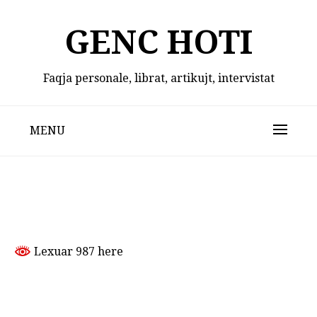
Skip
to
GENC HOTI
content
Faqja personale, librat, artikujt, intervistat
MENU
Lexuar 987 here