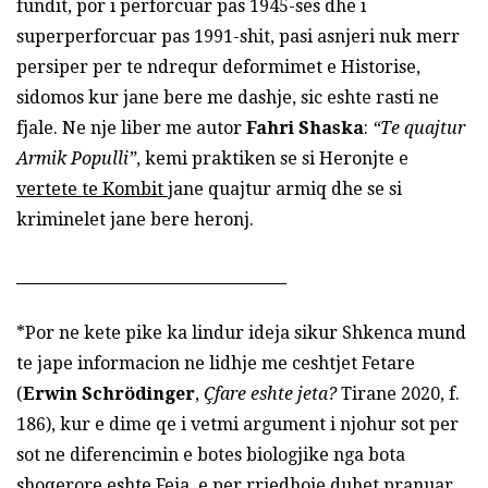
fundit, por i perforcuar pas 1945-ses dhe i
superperforcuar pas 1991-shit, pasi asnjeri nuk merr
persiper per te ndrequr deformimet e Historise,
sidomos kur jane bere me dashje, sic eshte rasti ne
fjale. Ne nje liber me autor
Fahri Shaska
:
“Te quajtur
Armik Populli”
, kemi praktiken se si Heronjte e
vertete te Kombit
jane quajtur armiq dhe se si
kriminelet jane bere heronj.
*Por ne kete pike ka lindur ideja sikur Shkenca mund
te jape informacion ne lidhje me ceshtjet Fetare
(
Erwin Schrödinger
,
Çfare eshte jeta?
Tirane 2020, f.
186), kur e dime qe i vetmi argument i njohur sot per
sot ne diferencimin e botes biologjike nga bota
shoqerore eshte Feja, e per rrjedhoje duhet pranuar