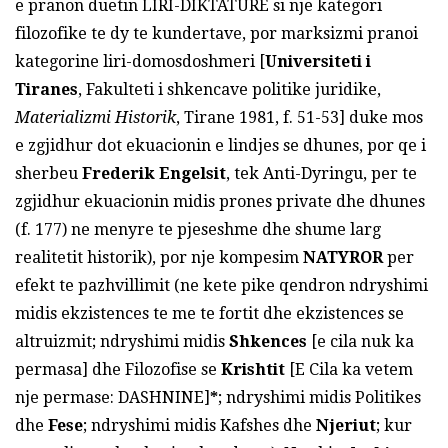
e pranon duetin LIRI-DIKTATURE si nje kategori
filozofike te dy te kundertave, por marksizmi pranoi
kategorine liri-domosdoshmeri [
Universiteti i
Tiranes
, Fakulteti i shkencave politike juridike,
Materializmi Historik
, Tirane 1981, f. 51-53] duke mos
e zgjidhur dot ekuacionin e lindjes se dhunes, por qe i
sherbeu
Frederik Engelsit
, tek Anti-Dyringu, per te
zgjidhur ekuacionin midis prones private dhe dhunes
(f. 177) ne menyre te pjeseshme dhe shume larg
realitetit historik), por nje kompesim
NATYROR
per
efekt te pazhvillimit (ne kete pike qendron ndryshimi
midis ekzistences te me te fortit dhe ekzistences se
altruizmit; ndryshimi midis
Shkences
[e cila nuk ka
permasa] dhe Filozofise se
Krishtit
[E Cila ka vetem
nje permase: DASHNINE]
*
; ndryshimi midis Politikes
dhe
Fese
; ndryshimi midis Kafshes dhe
Njeriut
; kur