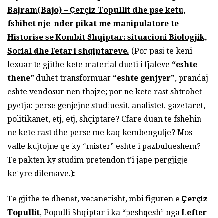
Bajram(Bajo) – Ҫerçiz Topullit dhe pse ketu,
fshihet nje nder pikat me manipulatore te
Historise se Kombit Shqiptar: situacioni Biologjik,
Social dhe Fetar i shqiptareve.
(Por pasi te keni
lexuar te gjithe kete material dueti i fjaleve
“eshte
thene”
duhet transformuar
“eshte genjyer”
, prandaj
eshte vendosur nen thojze; por ne kete rast shtrohet
pyetja: perse genjejne studiuesit, analistet, gazetaret,
politikanet, etj, etj, shqiptare? Cfare duan te fshehin
ne kete rast dhe perse me kaq kembengulje? Mos
valle kujtojne qe ky “mister” eshte i pazbulueshem?
Te pakten ky studim pretendon t’i jape pergjigje
ketyre dilemave.)
:
Te gjithe te dhenat, vecanerisht, mbi figuren e
Ҫerçiz
Topullit
, Populli Shqiptar i ka “peshqesh” nga
Lefter