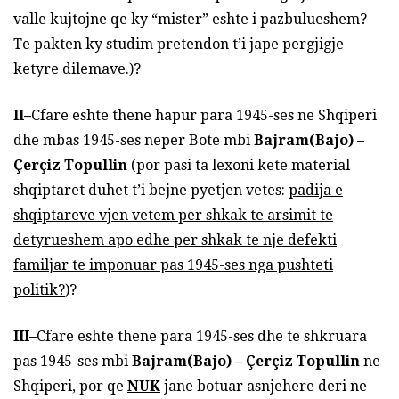
valle kujtojne qe ky “mister” eshte i pazbulueshem?
Te pakten ky studim pretendon t’i jape pergjigje
ketyre dilemave.)?
II
–
Cfare eshte thene hapur para 1945-ses ne Shqiperi
dhe mbas 1945-ses neper Bote mbi
Bajram(Bajo) –
Çerçiz Topullin
(por pasi ta lexoni kete material
shqiptaret duhet t’i bejne pyetjen vetes:
padija e
shqiptareve vjen vetem per shkak
te arsimit te
detyrueshem apo edhe per shkak te nje defekti
familjar te imponuar pas 1945-ses nga pushteti
politik?
)?
III
–
Cfare eshte thene para 1945-ses dhe te shkruara
pas 1945-ses mbi
Bajram(Bajo) – Çerçiz Topullin
ne
Shqiperi, por qe
NUK
jane botuar asnjehere deri ne