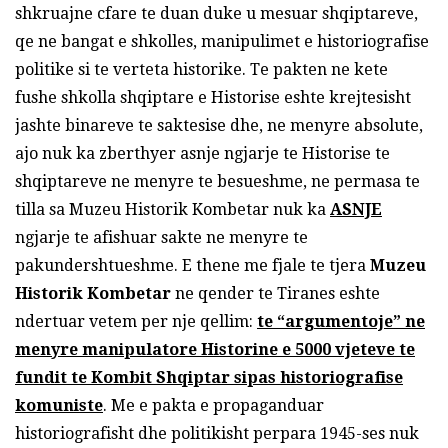
shkruajne cfare te duan duke u mesuar shqiptareve,
qe ne bangat e shkolles, manipulimet e historiografise
politike si te verteta historike. Te pakten ne kete
fushe shkolla shqiptare e Historise eshte krejtesisht
jashte binareve te saktesise dhe, ne menyre absolute,
ajo nuk ka zberthyer asnje ngjarje te Historise te
shqiptareve ne menyre te besueshme, ne permasa te
tilla sa Muzeu Historik Kombetar nuk ka
ASNJE
ngjarje te afishuar sakte ne menyre te
pakundershtueshme. E thene me fjale te tjera
Muzeu
Historik Kombetar
ne qender te Tiranes eshte
ndertuar vetem per nje qellim:
te “argumentoje” ne
menyre manipulatore Historine e 5000 vjeteve te
fundit te Kombit Shqiptar sipas historiografise
komuniste
. Me e pakta e propaganduar
historiografisht dhe politikisht perpara 1945-ses nuk