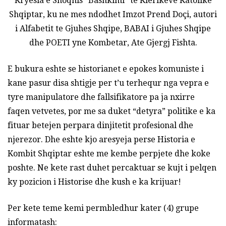
Kryesia e Shoqnis “Bashkimi” te Klerikeve Katolike
Shqiptar, ku ne mes ndodhet Imzot Prend Doçi, autori
i Alfabetit te Gjuhes Shqipe, BABAI i Gjuhes Shqipe
dhe POETI yne Kombetar, Ate Gjergj Fishta.
E bukura eshte se historianet e epokes komuniste i
kane pasur disa shtigje per t’u terhequr nga vepra e
tyre manipulatore dhe fallsifikatore pa ja nxirre
faqen vetvetes, por me sa duket “detyra” politike e ka
fituar betejen perpara dinjitetit profesional dhe
njerezor. Dhe eshte kjo aresyeja perse Historia e
Kombit Shqiptar eshte me kembe perpjete dhe koke
poshte. Ne kete rast duhet percaktuar se kujt i pelqen
ky pozicion i Historise dhe kush e ka krijuar!
Per kete teme kemi permbledhur kater (4) grupe
informatash: