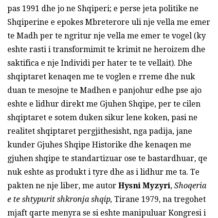
pas 1991 dhe jo ne Shqiperi; e perse jeta politike ne
Shqiperine e epokes Mbreterore uli nje vella me emer
te Madh per te ngritur nje vella me emer te vogel (ky
eshte rasti i transformimit te krimit ne heroizem dhe
saktifica e nje Individi per hater te te vellait). Dhe
shqiptaret kenaqen me te voglen e rreme dhe nuk
duan te mesojne te Madhen e panjohur edhe pse ajo
eshte e lidhur direkt me Gjuhen Shqipe, per te cilen
shqiptaret e sotem duken sikur lene koken, pasi ne
realitet shqiptaret pergjithesisht, nga padija, jane
kunder Gjuhes Shqipe Historike dhe kenaqen me
gjuhen shqipe te standartizuar ose te bastardhuar, qe
nuk eshte as produkt i tyre dhe as i lidhur me ta. Te
pakten ne nje liber, me autor
Hysni Myzyri
,
Shoqeria
e te shtypurit shkronja shqip,
Tirane 1979, na tregohet
mjaft qarte menyra se si eshte manipuluar Kongresi i