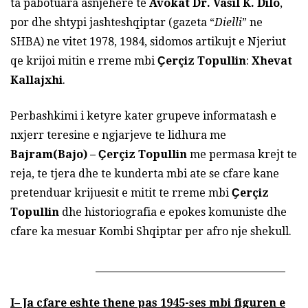
ta pabotuara asnjehere te
Avokat Dr. Vasil K. Dilo
,
por dhe shtypi jashteshqiptar (gazeta “
Dielli
” ne
SHBA) ne vitet 1978, 1984, sidomos artikujt e Njeriut
qe krijoi mitin e rreme mbi
Ҫerçiz Topullin
:
Xhevat
Kallajxhi
.
Perbashkimi i ketyre kater grupeve informatash e
nxjerr teresine e ngjarjeve te lidhura me
Bajram(Bajo) – Ҫerçiz Topullin
me permasa krejt te
reja, te tjera dhe te kunderta mbi ate se cfare kane
pretenduar krijuesit e mitit te rreme mbi
Ҫerçiz
Topullin
dhe historiografia e epokes komuniste dhe
cfare ka mesuar Kombi Shqiptar per afro nje shekull.
I
– Ja cfare eshte thene pas 1945-ses mbi figuren e