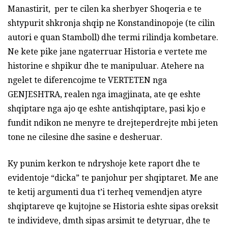
Manastirit, per te cilen ka sherbyer Shoqeria e te
shtypurit shkronja shqip ne Konstandinopoje (te cilin
autori e quan Stamboll) dhe termi rilindja kombetare.
Ne kete pike jane ngaterruar Historia e vertete me
historine e shpikur dhe te manipuluar. Atehere na
ngelet te diferencojme te VERTETEN nga
GENJESHTRA, realen nga imagjinata, ate qe eshte
shqiptare nga ajo qe eshte antishqiptare, pasi kjo e
fundit ndikon ne menyre te drejteperdrejte mbi jeten
tone ne cilesine dhe sasine e desheruar.
Ky punim kerkon te ndryshoje kete raport dhe te
evidentoje “dicka” te panjohur per shqiptaret. Me ane
te ketij argumenti dua t’i terheq vemendjen atyre
shqiptareve qe kujtojne se Historia eshte sipas oreksit
te individeve, dmth sipas arsimit te detyruar, dhe te