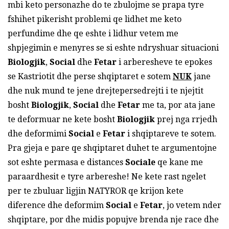
mbi keto personazhe do te zbulojme se prapa tyre
fshihet pikerisht problemi qe lidhet me keto
perfundime dhe qe eshte i lidhur vetem me
shpjegimin e menyres se si eshte ndryshuar situacioni
Biologjik
,
Social
dhe
Fetar
i arberesheve te epokes
se Kastriotit dhe perse shqiptaret e sotem
NUK
jane
dhe nuk mund te jene drejtepersedrejti i te njejtit
bosht
Biologjik
,
Social
dhe
Fetar
me ta, por ata jane
te deformuar ne kete bosht
Biologjik
prej nga rrjedh
dhe deformimi
Social
e
Fetar
i shqiptareve te sotem.
Pra gjeja e pare qe shqiptaret duhet te argumentojne
sot eshte permasa e distances
Sociale
qe kane me
paraardhesit e tyre arbereshe! Ne kete rast ngelet
per te zbuluar ligjin NATYROR qe krijon kete
diference dhe deformim
Social
e
Fetar
, jo vetem nder
shqiptare, por dhe midis popujve brenda nje race dhe