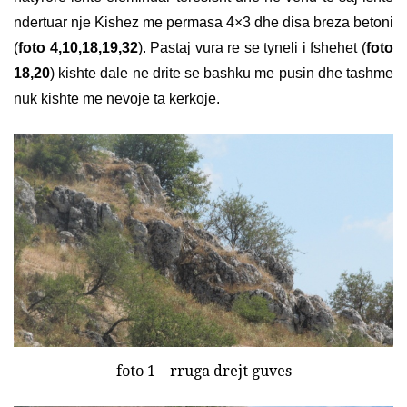
ndertuar nje Kishez me permasa 4×3 dhe disa breza betoni
(
foto 4,10,18,19,32
). Pastaj vura re se tyneli i fshehet (
foto
18,20
) kishte dale ne drite se bashku me pusin dhe tashme
nuk kishte me nevoje ta kerkoje.
foto 1 – rruga drejt guves