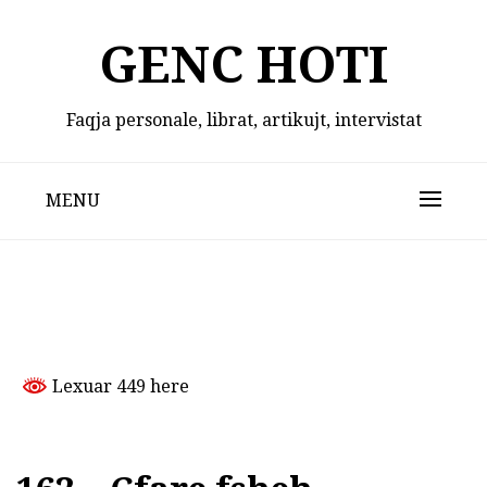
Skip
to
GENC HOTI
content
Faqja personale, librat, artikujt, intervistat
MENU
Lexuar 449 here