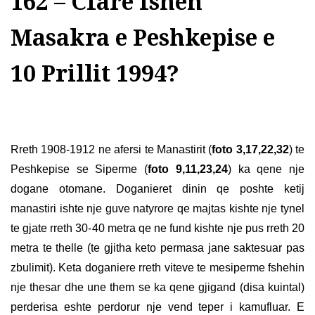
162 – Cfare fsheh
Masakra e Peshkepise e
10 Prillit 1994?
Rreth 1908-1912 ne afersi te Manastirit (
foto 3,17,22,32
) te
Peshkepise se Siperme (
foto 9,11,23,24
) ka qene nje
dogane otomane. Doganieret dinin qe poshte ketij
manastiri ishte nje guve natyrore qe majtas kishte nje tynel
te gjate rreth 30-40 metra qe ne fund kishte nje pus rreth 20
metra te thelle (te gjitha keto permasa jane saktesuar pas
zbulimit). Keta doganiere rreth viteve te mesiperme fshehin
nje thesar dhe une them se ka qene gjigand (disa kuintal)
perderisa eshte perdorur nje vend teper i kamufluar. E