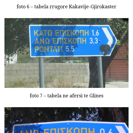
foto 6 – tabela rrugore Kakavije-Gjirokaster
foto 7 – tabela ne afersi te Glines