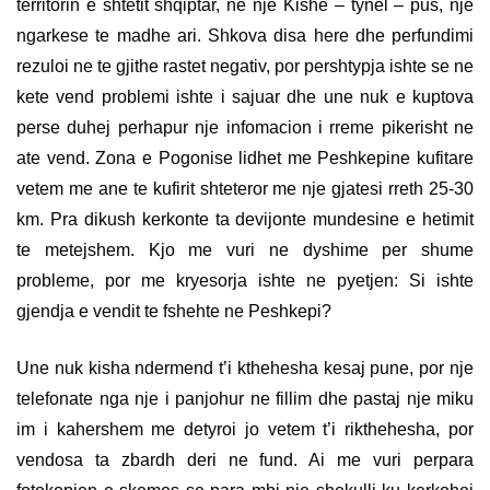
territorin e shtetit shqiptar, ne nje Kishe – tynel – pus, nje
ngarkese te madhe ari. Shkova disa here dhe perfundimi
rezuloi ne te gjithe rastet negativ, por pershtypja ishte se ne
kete vend problemi ishte i sajuar dhe une nuk e kuptova
perse duhej perhapur nje infomacion i rreme pikerisht ne
ate vend. Zona e Pogonise lidhet me Peshkepine kufitare
vetem me ane te kufirit shteteror me nje gjatesi rreth 25-30
km. Pra dikush kerkonte ta devijonte mundesine e hetimit
te metejshem.
Kjo me vuri ne dyshime per shume
probleme, por me kryesorja ishte ne pyetjen: Si ishte
gjendja e vendit te fshehte ne Peshkepi?
Une nuk kisha ndermend t’i kthehesha kesaj pune, por nje
telefonate nga nje i panjohur ne fillim dhe pastaj nje miku
im i kahershem me detyroi jo vetem t’i rikthehesha, por
vendosa ta zbardh deri ne fund. Ai me vuri perpara