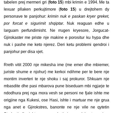
tabelen prej mermeri gri (
foto 15
) mbi krimin e 1994. Me ta
lexuar pllaken perkujtimore (
foto 15
) u drejtohem dy
personave te panjohur:
krimin nuk e paskan kryer greket,
por forcat e sigurimit shqiptar
. Nuk reaguan edhe u
larguam perfundimisht. Ne rrugen kryesore, Jorgucat-
Gjirokaster me priste nje makine e porositur ku hypa dhe
nuk i pashe me keto njerez. Deri ketu problemi qendroi i
panjohur per disa vjet.
Rreth vitit 2000 nje mikesha ime (me emer dhe mbiemer,
juriste shume e njohur) me kerkoi ndihme per te bere nje
montim inverteri te nje shoku i saj prokuror. Shkuam nje
mbasdite dhe pasi mbarova pune biseduam mbi ngjarje te
ndodhura prej nga mora vesh se personi ne fjale ishte me
origjine nga Kukesi, ose Hasi, ishte i martuar me nje grua
nga anet e Gjirokstres, banonte ne nje vile ne qytetin