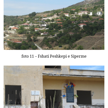
foto 11 – Fshati Peshkepi e Siperme