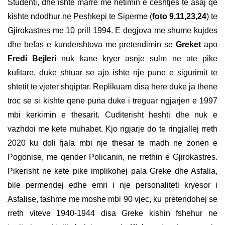
Studenti, dhe ishte marre me hetimin e ceshtjes te asaj qe
kishte ndodhur ne Peshkepi te Siperme (
foto 9,11,23,24
) te
Gjirokastres me 10 prill 1994. E degjova me shume kujdes
dhe befas e kundershtova me pretendimin se
Greket
apo
Fredi Bejleri
nuk kane kryer asnje sulm ne ate pike
kufitare, duke shtuar se ajo ishte nje pune e sigurimit te
shtetit te vjeter shqiptar. Replikuam disa here duke ja thene
troc se si kishte qene puna duke i treguar ngjarjen e 1997
mbi kerkimin e thesarit. Cuditerisht heshti dhe nuk e
vazhdoi me kete muhabet. Kjo ngjarje do te ringjallej rreth
2020 ku doli fjala mbi nje thesar te madh ne zonen e
Pogonise, me qender Policanin, ne rrethin e Gjirokastres.
Pikerisht ne kete pike implikohej pala Greke dhe Asfalia,
bile permendej edhe emri i nje personaliteti kryesor i
Asfalise, tashme me moshe mbi 90 vjec, ku pretendohej se
rreth viteve 1940-1944 disa Greke kishin fshehur ne