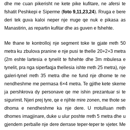
dhe me cuan pikerisht ne kete pike kufitare, ne afersi te
fshatit Peshkepi e Siperme (
foto 9,11,23,24
). Rruga e bere
deri tek guva kaloi neper nje rruge qe nuk e pikasa as
Manastirin, as repartin kufitar dhe as guven e fshehte.
Me thane te kontrolloj nje segment toke te gjate rreth 50
metra ku zbulova pranine e nje pusi te thelle 20+2+3 metra
(2m eshte lartesia e tynelit te fshehte dhe 3m mbulesa e
tynelit, pra nga siperfaqja thellesia ishte rreth 25 metra), nje
galeri-tynel rreth 35 metra dhe ne fund nje dhome te ne
nendheshme me permasa 6×4 metra. Te gjithe kete skeme
ja pershkrova dy personave qe me ishin prezantuar si te
sigurimit. Njeri prej tyre, qe e njihte mire zonen, me thote se
dhoma e nendheshme ka nje dere. U rrotulluan rreth
dhomes imagjinare, duke u ulur poshte rreth 5 metra dhe u
gjendem perballe nje dere derrase teper-teper te vjeter. Me