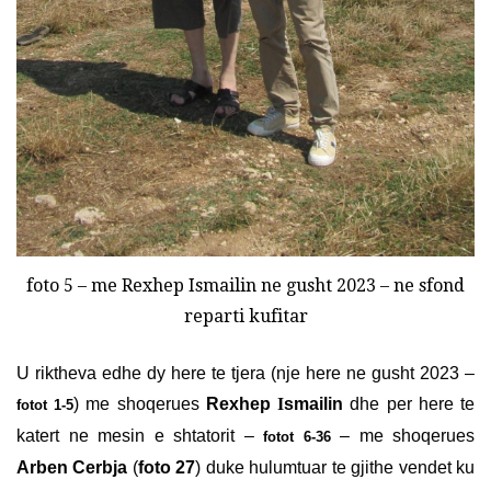
foto 5 – me Rexhep Ismailin ne gusht 2023 – ne sfond
reparti kufitar
U riktheva edhe dy here te tjera (nje here ne gusht 2023 –
) me shoqerues
Rexhep
I
smailin
dhe per here te
fotot 1-5
katert ne mesin e shtatorit –
– me shoqerues
fotot 6-36
Arben Cerbja
(
foto 27
) duke hulumtuar te gjithe vendet ku