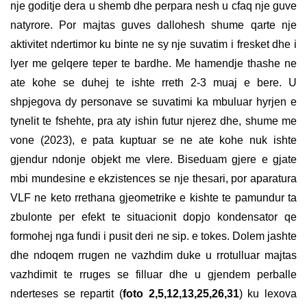
nje goditje dera u shemb dhe perpara nesh u cfaq nje guve
natyrore. Por majtas guves dallohesh shume qarte nje
aktivitet ndertimor ku binte ne sy nje suvatim i fresket dhe i
lyer me gelqere teper te bardhe. Me hamendje thashe ne
ate kohe se duhej te ishte rreth 2-3 muaj e bere. U
shpjegova dy personave se suvatimi ka mbuluar hyrjen e
tynelit te fshehte, pra aty ishin futur njerez dhe, shume me
vone (2023), e pata kuptuar se ne ate kohe nuk ishte
gjendur ndonje objekt me vlere. Biseduam gjere e gjate
mbi mundesine e ekzistences se nje thesari, por aparatura
VLF ne keto rrethana gjeometrike e kishte te pamundur ta
zbulonte per efekt te situacionit dopjo kondensator qe
formohej nga fundi i pusit deri ne sip. e tokes. Dolem jashte
dhe ndoqem rrugen ne vazhdim duke u rrotulluar majtas
vazhdimit te rruges se filluar dhe u gjendem perballe
nderteses se repartit (
foto 2,5,12,13,25,26,31
) ku lexova