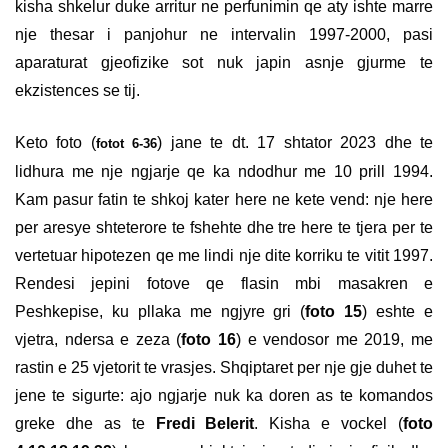
kisha shkelur duke arritur ne perfunimin qe aty ishte marre
nje thesar i panjohur ne intervalin 1997-2000, pasi
aparaturat gjeofizike sot nuk japin asnje gjurme te
ekzistences se tij.
Keto foto (
) jane te dt. 17 shtator 2023 dhe te
fotot 6-36
lidhura me nje ngjarje qe ka ndodhur me 10 prill 1994.
Kam pasur fatin te shkoj kater here ne kete vend: nje here
per aresye shteterore te fshehte dhe tre here te tjera per te
vertetuar hipotezen qe me lindi nje dite korriku te vitit 1997.
Rendesi jepini fotove qe flasin mbi masakren e
Peshkepise, ku pllaka me ngjyre gri (
foto 15
) eshte e
vjetra, ndersa e zeza (
foto 16
) e vendosor me 2019, me
rastin e 25 vjetorit te vrasjes. Shqiptaret per nje gje duhet te
jene te sigurte: ajo ngjarje nuk ka doren as te komandos
greke dhe as te
Fredi Belerit
. Kisha e vockel (
foto