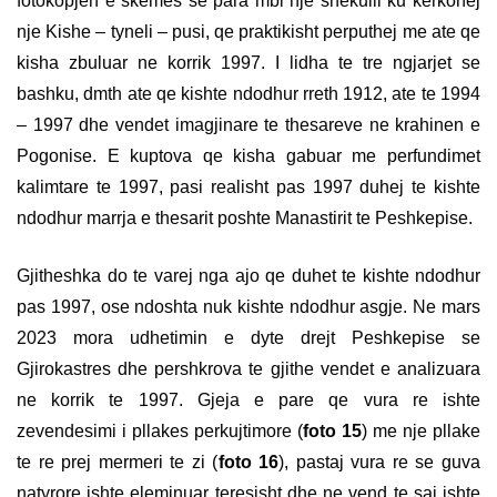
fotokopjen e skemes se para mbi nje shekulli ku kerkohej
nje Kishe – tyneli – pusi, qe praktikisht perputhej me ate qe
kisha zbuluar ne korrik 1997. I lidha te tre ngjarjet se
bashku, dmth ate qe kishte ndodhur rreth 1912, ate te 1994
– 1997 dhe vendet imagjinare te thesareve ne krahinen e
Pogonise. E kuptova qe kisha gabuar me perfundimet
kalimtare te 1997, pasi realisht pas 1997 duhej te kishte
ndodhur marrja e thesarit poshte Manastirit te Peshkepise.
Gjitheshka do te varej nga ajo qe duhet te kishte ndodhur
pas 1997, ose ndoshta nuk kishte ndodhur asgje. Ne mars
2023 mora udhetimin e dyte drejt Peshkepise se
Gjirokastres dhe pershkrova te gjithe vendet e analizuara
ne korrik te 1997. Gjeja e pare qe vura re ishte
zevendesimi i pllakes perkujtimore (
foto 15
) me nje pllake
te re prej mermeri te zi (
foto 16
), pastaj vura re se guva
natyrore ishte eleminuar teresisht dhe ne vend te saj ishte