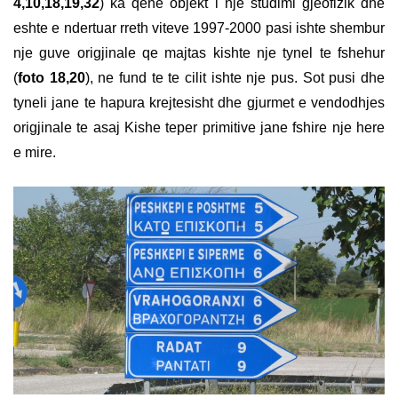
4,10,18,19,32
) ka qene objekt i nje studimi gjeofizik dhe
eshte e ndertuar rreth viteve 1997-2000 pasi ishte shembur
nje guve origjinale qe majtas kishte nje tynel te fshehur
(
foto 18,20
), ne fund te te cilit ishte nje pus. Sot pusi dhe
tyneli jane te hapura krejtesisht dhe gjurmet e vendodhjes
origjinale te asaj Kishe teper primitive jane fshire nje here
e mire.