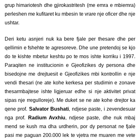
grup himariotesh dhe gjirokastritesh (me emra e mbiemra)
perleshen me kufitaret ku mbesin te vrare nje oficer dhe nje
ushtar.
Deri ketu asnjeri nuk ka bere fjale per thesare dhe per
qellimin e fshehte te agresoreve. Dhe une pretendoj se kjo
do te kishte mbetur keshtu po te mos ishte korriku i 1997.
Paraqiten ne institucionin e Gjeofizikes dy persona dhe
bisedojne me drejtuesit e Gjeofizikes mbi kontrollin e nje
vendi thesari (ne ate kohe kerkesa per studimin e zonave
thesarmbajtese ishte ligjeruar edhe si nje aktivitet privat
sipas nje rregulloreje). Me duket se ne ate kohe drejtor ka
qene prof.
Salvator Bushati
, ndjese paste, i zevendesuar
nga prof.
Radium Avxhiu
, ndjese paste, dhe nuk mbaj
mend se kush ma dha urdherin, por dy personat ne fjale
pasi me paguan 200.000 lek te vjetra me muaren me vete