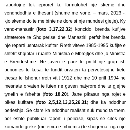
raportojne tek eproret ku formulohet nje skeme dhe
vendndodhja e thesarit (shume me vone, – mars, 2023 -,
kjo skeme do te me binte ne dore si nje mundesi gjetje). Ky
vend-manastir (
foto 3,17,22,32
) koncidoi brenda kufijve
shteterore te Shqiperise dhe Manastiri perfshihet brenda
nje reparti ushtarak kufitar. Rreth viteve 1985-1995 kufijte e
shtetit shqiptar i ruante Ministria e Mbrojtjes dhe jo Ministra
e Brendeshme. Ne javen e pare te prillit nje grup ish
punonjes te kesaj te fundit orvaten ta pervetesojne kete
thesar te fshehur rreth vitit 1912 dhe me 10 prill 1994 ne
mesnate orvaten te futen ne guven natyrore dhe te gjejne
tynelin e fshehte (
foto 18,20
). Jane pikasur nga rojet e
pikes kufitare (
foto 2,5,12,13,25,26,31
) dhe ka ndodhur
perleshja. Se cfare ka ndodhur realisht nuk mund ta them,
por eshte publikuar raporti i policise, sipas se ciles nje
komando greke (me emra e mbiemra) te shoqeruar nga nje